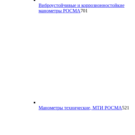
Виброустойчивые и коррозионностойкие
701
манометры РОСМА
701
товар
52
Манометры технические, МТИ РОСМА
521
то