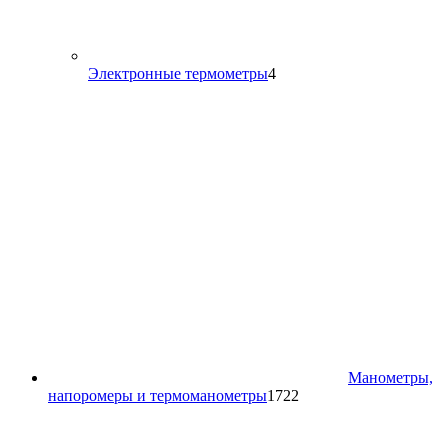
4
Электронные термометры
4
товара
Манометры,
1722
напоромеры и термоманометры
1722
товара