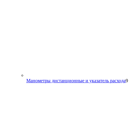
9
Манометры дистанционные и указатель расхода
9
то