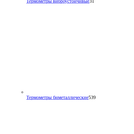
31
Термометры виброустойчивые
31
товар
539
Термометры биметаллические
539
товаров