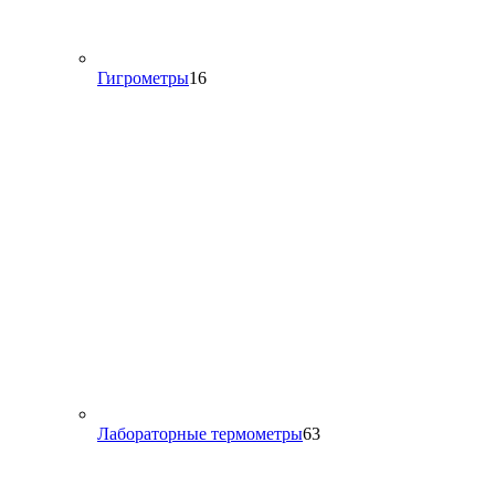
16
Гигрометры
16
товаров
63
Лабораторные термометры
63
товара