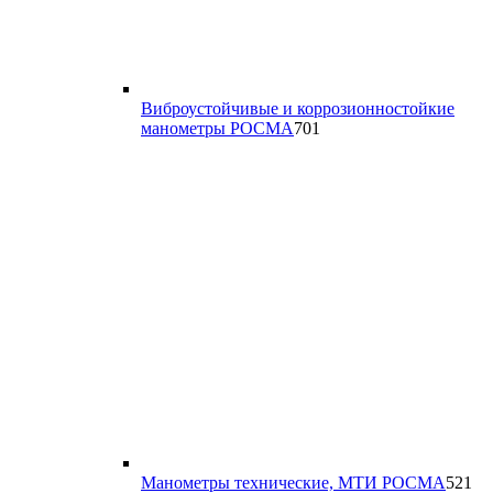
Виброустойчивые и коррозионностойкие
701
манометры РОСМА
701
товар
52
Манометры технические, МТИ РОСМА
521