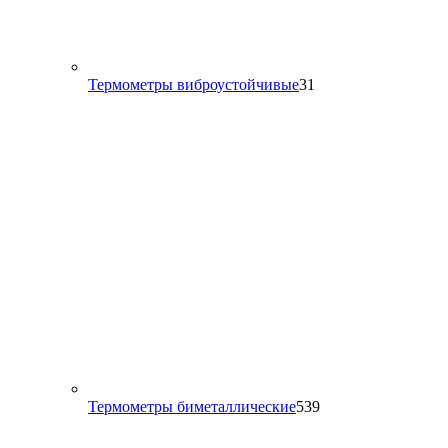
31
Термометры виброустойчивые
31
товар
539
Термометры биметаллические
539
товаров