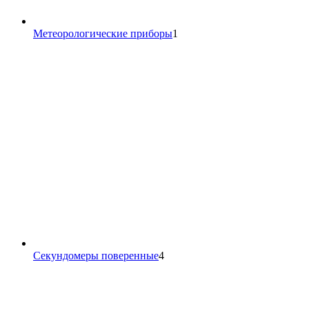
1
Метеорологические приборы
1
товар
4
Секундомеры поверенные
4
товара