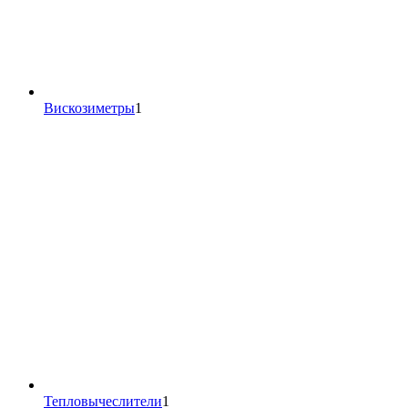
1
Вискозиметры
1
товар
1
Тепловычеслители
1