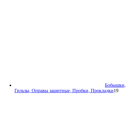
Бобышки,
19
Гильзы, Оправы защитные, Пробки, Прокладки
19
товаров