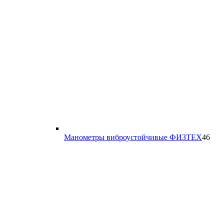
46
Манометры виброустойчивые ФИЗТЕХ
46
тов