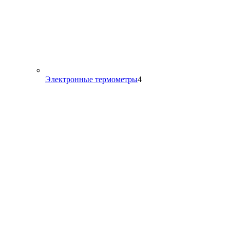
4
Электронные термометры
4
товара