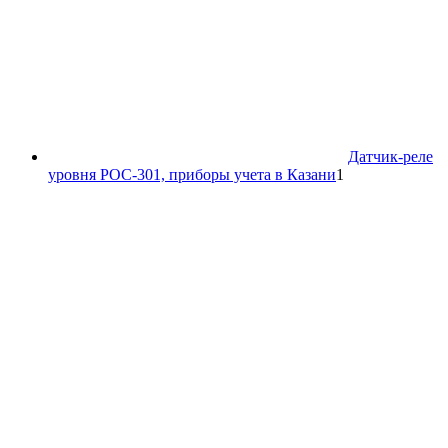
Датчик-реле
1
уровня РОС-301, приборы учета в Казани
1
товар