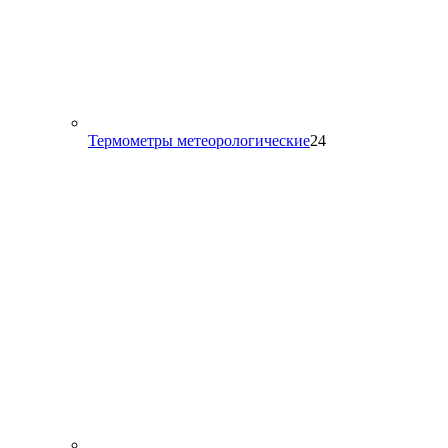
24
Термометры метеорологические
24
товара