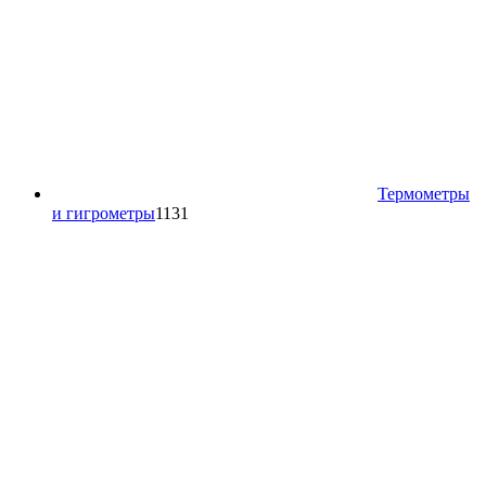
Термометры
1131
и гигрометры
1131
товар