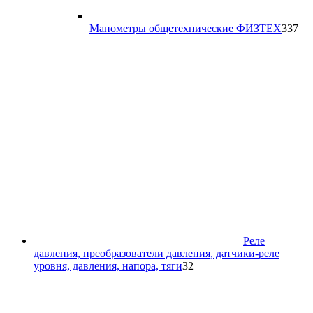
33
Манометры общетехнические ФИЗТЕХ
337
то
Реле
давления, преобразователи давления, датчики-реле
32
уровня, давления, напора, тяги
32
товара