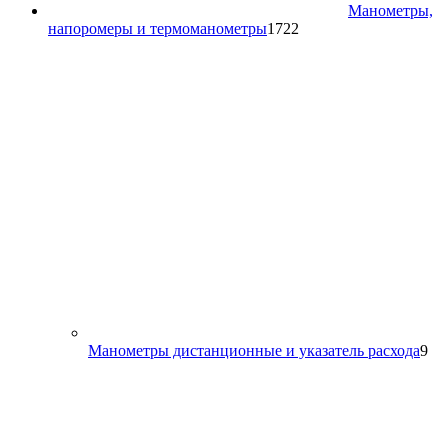
Манометры,
1722
напоромеры и термоманометры
1722
товара
9
Манометры дистанционные и указатель расхода
9
то