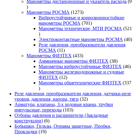
товара
Манометры дистанционные и указатель расхода
9
9
товаров
1273
Манометры РОСМА
1273
товара
Виброустойчивые и коррозионностойкие
701
манометры РОСМА
701
товар
Манометры технические, МТИ РОСМА
521
521
товар
40
Электроконтактные манометры РОСМА
40
то
Реле давления, преобразователи давления
11
РОСМА
11
товаров
433
Манометры ФИЗТЕХ
433
товара
38
Аммиачные манометры ФИЗТЕХ
38
товаров
46
Манометры виброустойчивые ФИЗТЕХ
46
то
Манометры железнодорожные и судовые
12
ФИЗТЕХ
12
товаров
Манометры общетехнические ФИЗТЕХ
337
337
товаров
Реле давления, преобразователи давления, датчики-реле
32
уровня, давления, напора, тяги
32
товара
Арматура, клапаны, 3-х ходовые краны, трубки
103
импульсные, переходы
103
товара
Отборы давления и расширители (Закладные
6
конструкции)
6
товаров
Бобышки, Гильзы, Оправы защитные, Пробки,
19
Прокладки
19