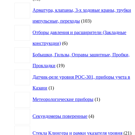
товара
Арматура, клапаны, 3-х ходовые краны, трубки
103
импульсные, переходы
103
товара
Отборы давления и расширители (Закладные
6
конструкции)
6
товаров
Бобышки, Гильзы, Оправы защитные, Пробки,
19
Прокладки
19
товаров
Датчик-реле уровня РОС-301, приборы учета в
1
Казани
1
товар
1
Метеорологические приборы
1
товар
4
Секундомеры поверенные
4
товара
21
Стекла Клингера и рамки указателя уровня
21
то