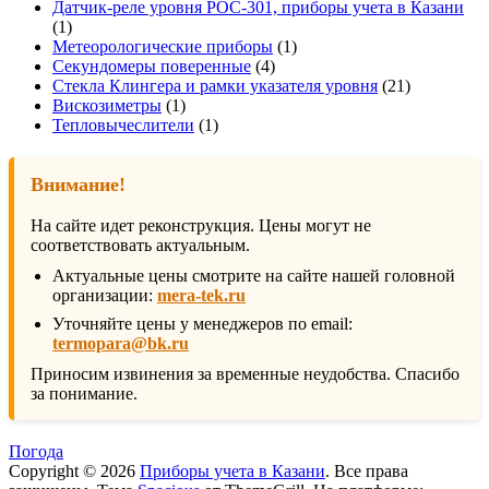
товаров
Датчик-реле уровня РОС-301, приборы учета в Казани
1
1
товар
1
Метеорологические приборы
1
4
товар
Секундомеры поверенные
4
товара
21
Стекла Клингера и рамки указателя уровня
21
1
товар
Вискозиметры
1
товар
1
Тепловычеслители
1
товар
Внимание!
На сайте идет реконструкция. Цены могут не
соответствовать актуальным.
Актуальные цены смотрите на сайте нашей головной
организации:
mera-tek.ru
Уточняйте цены у менеджеров по email:
termopara@bk.ru
Приносим извинения за временные неудобства. Спасибо
за понимание.
Погода
Copyright © 2026
Приборы учета в Казани
. Все права