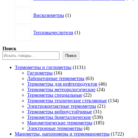
1
Вискозиметры
1
товар
1
Тепловычеслители
1
товар
Поиск
Поиск
1131
Термометры и гигрометры
1131
16
товар
Гигрометры
16
товаров
63
Лабораторные термометры
63
товара
46
Термометры для нефтепродуктов
46
24
товаров
Термометры метеорологические
24
22
товара
Термометры специальные
22
товара
134
Термометры технические стеклянные
134
21
товара
Электроконтактные термометры
21
31
товар
Термометры виброустойчивые
31
товар
539
Термометры биметаллические
539
товаров
185
Манометрические термометры
185
4
товаров
Электронные термометры
4
товара
1722
Манометры, напоромеры и термоманометры
1722