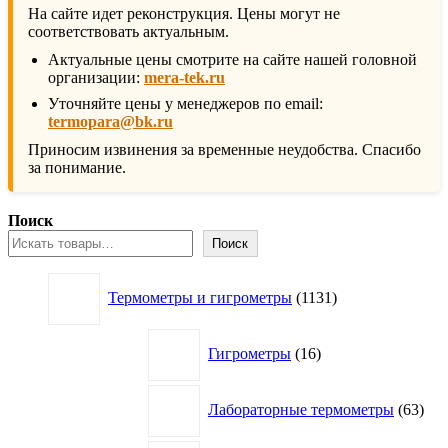
На сайте идет реконструкция. Цены могут не
соответствовать актуальным.
Актуальные цены смотрите на сайте нашей головной
организации:
mera-tek.ru
Уточняйте цены у менеджеров по email:
termopara@bk.ru
Приносим извинения за временные неудобства. Спасибо
за понимание.
Поиск
Поиск
1131
Термометры и гигрометры
1131
товар
16
Гигрометры
16
товаров
63
Лабораторные термометры
63
това