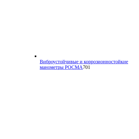
Виброустойчивые и коррозионностойкие
701
манометры РОСМА
701
товар