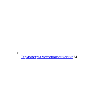
24
Термометры метеорологические
24
товара