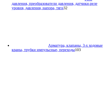
давления, преобразователи давления, датчики-реле
32
уровня, давления, напора, тяги
32
товара
Арматура, клапаны, 3-х ходовые
103
краны, трубки импульсные, переходы
103
товара