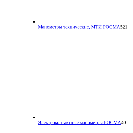
52
Манометры технические, МТИ РОСМА
521
то
40
Электроконтактные манометры РОСМА
40
тов