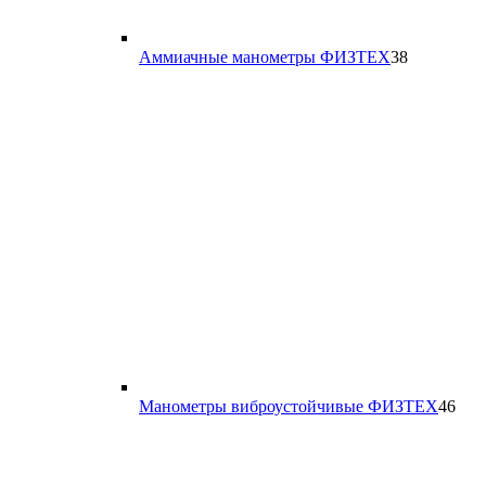
38
Аммиачные манометры ФИЗТЕХ
38
товаров
46
Манометры виброустойчивые ФИЗТЕХ
46
тов