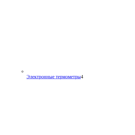
4
Электронные термометры
4
товара