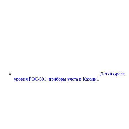
Датчик-реле
1
уровня РОС-301, приборы учета в Казани
1
товар