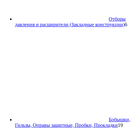
Отборы
6
давления и расширители (Закладные конструкции)
6
товар
Бобышки,
19
Гильзы, Оправы защитные, Пробки, Прокладки
19
товаров