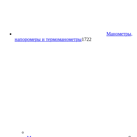
Манометры,
1722
напоромеры и термоманометры
1722
товара