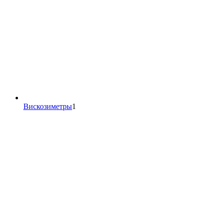
1
Вискозиметры
1
товар