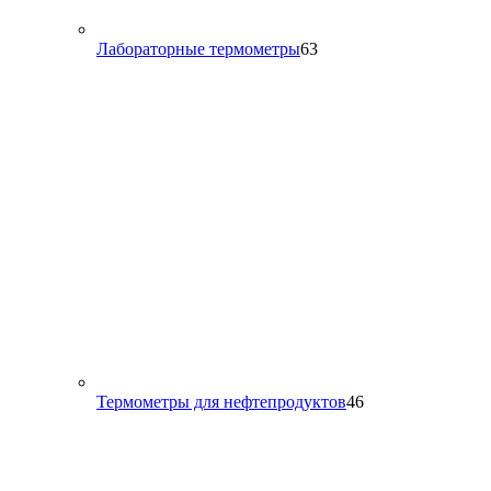
63
Лабораторные термометры
63
товара
46
Термометры для нефтепродуктов
46
товаров