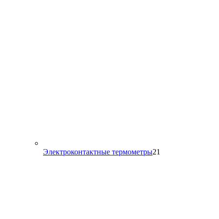
товара
21
Электроконтактные термометры
21
товар