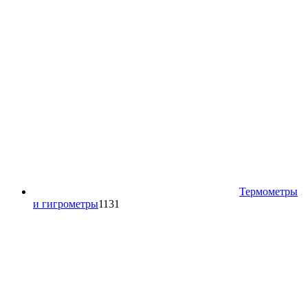
Термометры
1131
и гигрометры
1131
товар