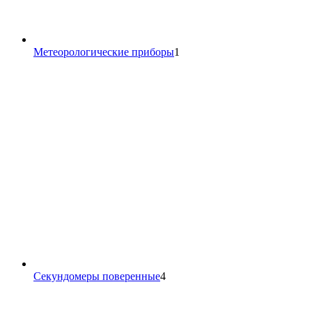
1
Метеорологические приборы
1
товар
4
Секундомеры поверенные
4
товара