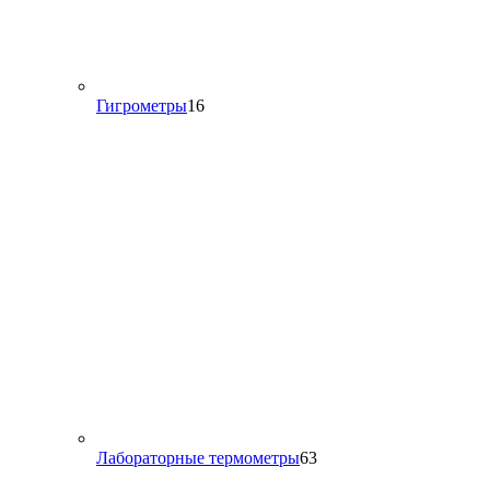
16
Гигрометры
16
товаров
63
Лабораторные термометры
63
товара