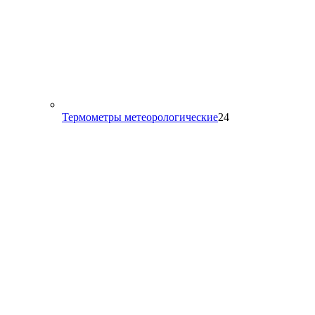
24
Термометры метеорологические
24
товара