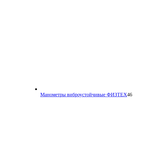
46
Манометры виброустойчивые ФИЗТЕХ
46
тов