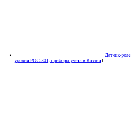
Датчик-реле
1
уровня РОС-301, приборы учета в Казани
1
товар