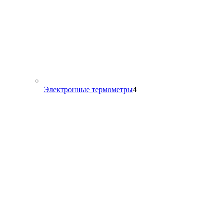
4
Электронные термометры
4
товара