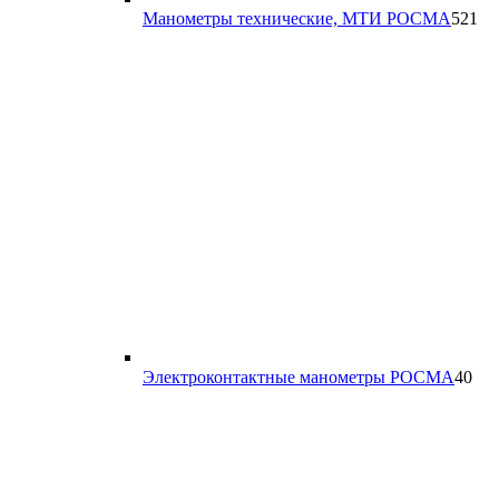
52
Манометры технические, МТИ РОСМА
521
то
40
Электроконтактные манометры РОСМА
40
тов