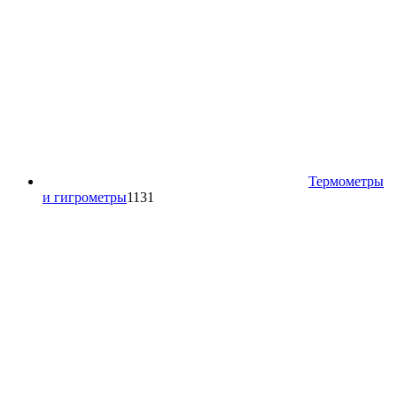
Термометры
1131
и гигрометры
1131
товар