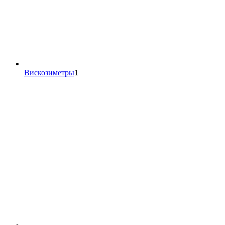
1
Вискозиметры
1
товар