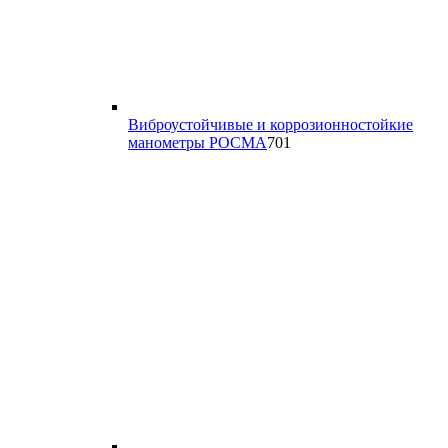
Виброустойчивые и коррозионностойкие
701
манометры РОСМА
701
товар