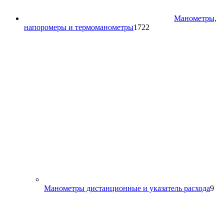
Манометры,
1722
напоромеры и термоманометры
1722
товара
9
Манометры дистанционные и указатель расхода
9
то