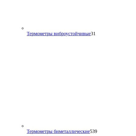
31
Термометры виброустойчивые
31
товар
539
Термометры биметаллические
539