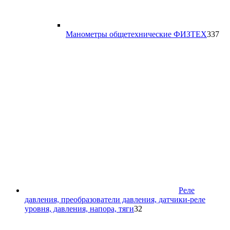
33
Манометры общетехнические ФИЗТЕХ
337
то
Реле
давления, преобразователи давления, датчики-реле
32
уровня, давления, напора, тяги
32
товара