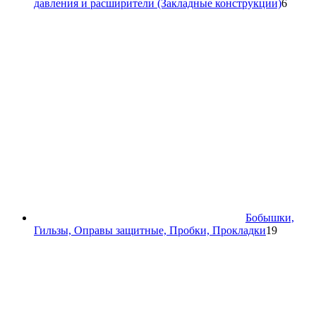
6
давления и расширители (Закладные конструкции)
6
товар
Бобышки,
19
Гильзы, Оправы защитные, Пробки, Прокладки
19
товаров