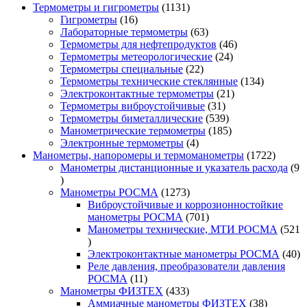
1131
Термометры и гигрометры
1131
16
товар
Гигрометры
16
товаров
63
Лабораторные термометры
63
товара
46
Термометры для нефтепродуктов
46
24
товаров
Термометры метеорологические
24
22
товара
Термометры специальные
22
товара
134
Термометры технические стеклянные
134
21
товара
Электроконтактные термометры
21
31
товар
Термометры виброустойчивые
31
товар
539
Термометры биметаллические
539
товаров
185
Манометрические термометры
185
4
товаров
Электронные термометры
4
товара
1722
Манометры, напоромеры и термоманометры
1722
товара
Манометры дистанционные и указатель расхода
9
9
товаров
1273
Манометры РОСМА
1273
товара
Виброустойчивые и коррозионностойкие
701
манометры РОСМА
701
товар
Манометры технические, МТИ РОСМА
521
521
товар
40
Электроконтактные манометры РОСМА
40
то
Реле давления, преобразователи давления
11
РОСМА
11
товаров
433
Манометры ФИЗТЕХ
433
товара
38
Аммиачные манометры ФИЗТЕХ
38