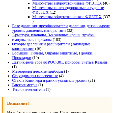
товаров
46
Манометры виброустойчивые ФИЗТЕХ
46
то
Манометры железнодорожные и судовые
12
ФИЗТЕХ
12
товаров
Манометры общетехнические ФИЗТЕХ
337
337
товаров
Реле давления, преобразователи давления, датчики-реле
32
уровня, давления, напора, тяги
32
товара
Арматура, клапаны, 3-х ходовые краны, трубки
103
импульсные, переходы
103
товара
Отборы давления и расширители (Закладные
6
конструкции)
6
товаров
Бобышки, Гильзы, Оправы защитные, Пробки,
19
Прокладки
19
товаров
Датчик-реле уровня РОС-301, приборы учета в Казани
1
1
товар
1
Метеорологические приборы
1
4
товар
Секундомеры поверенные
4
товара
21
Стекла Клингера и рамки указателя уровня
21
1
товар
Вискозиметры
1
товар
1
Тепловычеслители
1
товар
Внимание!
На сайте идет реконструкция. Цены могут не