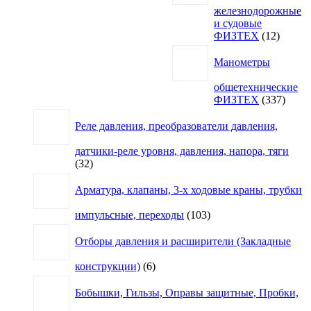
железнодорожные
и судовые
12
ФИЗТЕХ
12
товаро
Манометры
общетехнические
337
ФИЗТЕХ
337
товар
Реле давления, преобразователи давления,
датчики-реле уровня, давления, напора, тяги
32
32
товара
Арматура, клапаны, 3-х ходовые краны, трубки
103
импульсные, переходы
103
товара
Отборы давления и расширители (Закладные
6
конструкции)
6
товаров
Бобышки, Гильзы, Оправы защитные, Пробки,