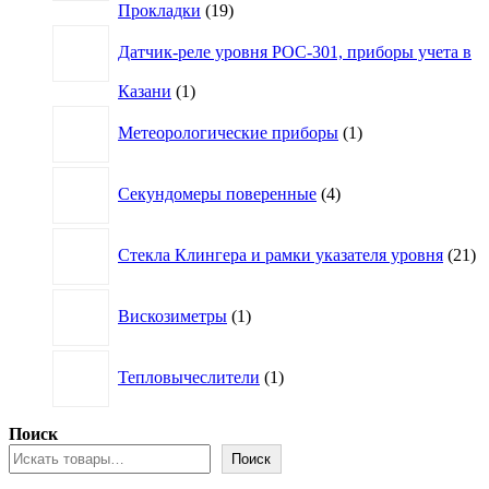
19
Прокладки
19
товаров
Датчик-реле уровня РОС-301, приборы учета в
1
Казани
1
товар
1
Метеорологические приборы
1
товар
4
Секундомеры поверенные
4
товара
21
Стекла Клингера и рамки указателя уровня
21
то
1
Вискозиметры
1
товар
1
Тепловычеслители
1
товар
Поиск
Поиск