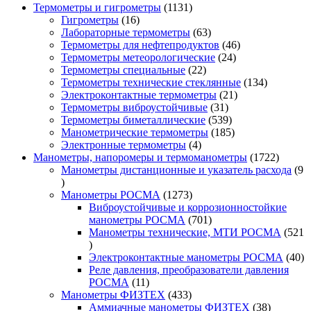
1131
Термометры и гигрометры
1131
16
товар
Гигрометры
16
товаров
63
Лабораторные термометры
63
товара
46
Термометры для нефтепродуктов
46
24
товаров
Термометры метеорологические
24
22
товара
Термометры специальные
22
товара
134
Термометры технические стеклянные
134
21
товара
Электроконтактные термометры
21
31
товар
Термометры виброустойчивые
31
товар
539
Термометры биметаллические
539
товаров
185
Манометрические термометры
185
4
товаров
Электронные термометры
4
товара
1722
Манометры, напоромеры и термоманометры
1722
товара
Манометры дистанционные и указатель расхода
9
9
товаров
1273
Манометры РОСМА
1273
товара
Виброустойчивые и коррозионностойкие
701
манометры РОСМА
701
товар
Манометры технические, МТИ РОСМА
521
521
товар
40
Электроконтактные манометры РОСМА
40
то
Реле давления, преобразователи давления
11
РОСМА
11
товаров
433
Манометры ФИЗТЕХ
433
товара
38
Аммиачные манометры ФИЗТЕХ
38