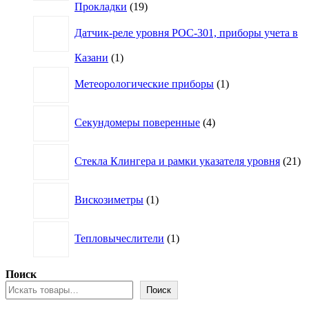
19
Прокладки
19
товаров
Датчик-реле уровня РОС-301, приборы учета в
1
Казани
1
товар
1
Метеорологические приборы
1
товар
4
Секундомеры поверенные
4
товара
21
Стекла Клингера и рамки указателя уровня
21
то
1
Вискозиметры
1
товар
1
Тепловычеслители
1
товар
Поиск
Поиск