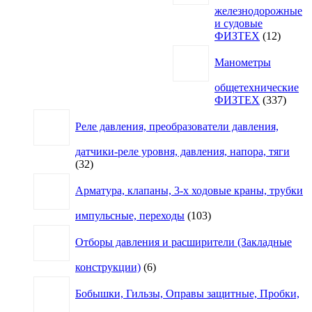
железнодорожные
и судовые
12
ФИЗТЕХ
12
товаро
Манометры
общетехнические
337
ФИЗТЕХ
337
товар
Реле давления, преобразователи давления,
датчики-реле уровня, давления, напора, тяги
32
32
товара
Арматура, клапаны, 3-х ходовые краны, трубки
103
импульсные, переходы
103
товара
Отборы давления и расширители (Закладные
6
конструкции)
6
товаров
Бобышки, Гильзы, Оправы защитные, Пробки,