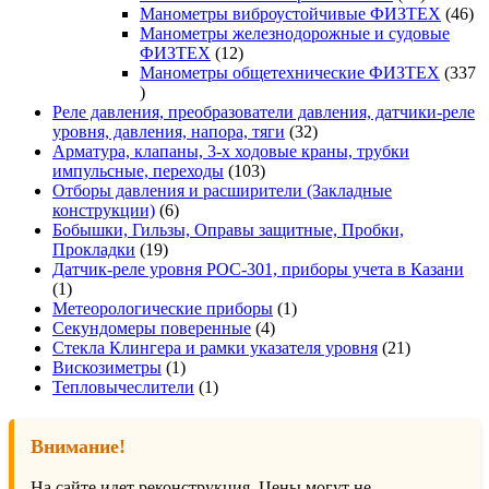
товаров
46
Манометры виброустойчивые ФИЗТЕХ
46
то
Манометры железнодорожные и судовые
12
ФИЗТЕХ
12
товаров
Манометры общетехнические ФИЗТЕХ
337
337
товаров
Реле давления, преобразователи давления, датчики-реле
32
уровня, давления, напора, тяги
32
товара
Арматура, клапаны, 3-х ходовые краны, трубки
103
импульсные, переходы
103
товара
Отборы давления и расширители (Закладные
6
конструкции)
6
товаров
Бобышки, Гильзы, Оправы защитные, Пробки,
19
Прокладки
19
товаров
Датчик-реле уровня РОС-301, приборы учета в Казани
1
1
товар
1
Метеорологические приборы
1
4
товар
Секундомеры поверенные
4
товара
21
Стекла Клингера и рамки указателя уровня
21
1
товар
Вискозиметры
1
товар
1
Тепловычеслители
1
товар
Внимание!
На сайте идет реконструкция. Цены могут не