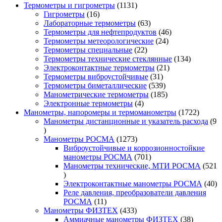
1131
Термометры и гигрометры
1131
16
товар
Гигрометры
16
товаров
63
Лабораторные термометры
63
товара
46
Термометры для нефтепродуктов
46
24
товаров
Термометры метеорологические
24
22
товара
Термометры специальные
22
товара
134
Термометры технические стеклянные
134
21
товара
Электроконтактные термометры
21
31
товар
Термометры виброустойчивые
31
товар
539
Термометры биметаллические
539
товаров
185
Манометрические термометры
185
4
товаров
Электронные термометры
4
товара
1722
Манометры, напоромеры и термоманометры
1722
товара
Манометры дистанционные и указатель расхода
9
9
товаров
1273
Манометры РОСМА
1273
товара
Виброустойчивые и коррозионностойкие
701
манометры РОСМА
701
товар
Манометры технические, МТИ РОСМА
521
521
товар
40
Электроконтактные манометры РОСМА
40
то
Реле давления, преобразователи давления
11
РОСМА
11
товаров
433
Манометры ФИЗТЕХ
433
товара
38
Аммиачные манометры ФИЗТЕХ
38