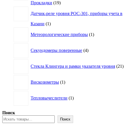
19
Прокладки
19
товаров
Датчик-реле уровня РОС-301, приборы учета в
1
Казани
1
товар
1
Метеорологические приборы
1
товар
4
Секундомеры поверенные
4
товара
21
Стекла Клингера и рамки указателя уровня
21
то
1
Вискозиметры
1
товар
1
Тепловычеслители
1
товар
Поиск
Поиск