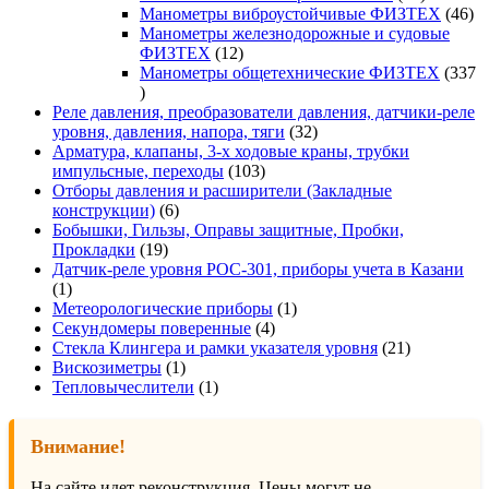
товаров
46
Манометры виброустойчивые ФИЗТЕХ
46
то
Манометры железнодорожные и судовые
12
ФИЗТЕХ
12
товаров
Манометры общетехнические ФИЗТЕХ
337
337
товаров
Реле давления, преобразователи давления, датчики-реле
32
уровня, давления, напора, тяги
32
товара
Арматура, клапаны, 3-х ходовые краны, трубки
103
импульсные, переходы
103
товара
Отборы давления и расширители (Закладные
6
конструкции)
6
товаров
Бобышки, Гильзы, Оправы защитные, Пробки,
19
Прокладки
19
товаров
Датчик-реле уровня РОС-301, приборы учета в Казани
1
1
товар
1
Метеорологические приборы
1
4
товар
Секундомеры поверенные
4
товара
21
Стекла Клингера и рамки указателя уровня
21
1
товар
Вискозиметры
1
товар
1
Тепловычеслители
1
товар
Внимание!
На сайте идет реконструкция. Цены могут не