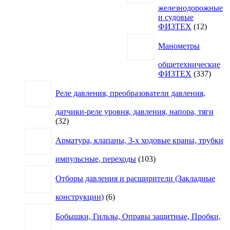
железнодорожные
и судовые
12
ФИЗТЕХ
12
товаро
Манометры
общетехнические
337
ФИЗТЕХ
337
товар
Реле давления, преобразователи давления,
датчики-реле уровня, давления, напора, тяги
32
32
товара
Арматура, клапаны, 3-х ходовые краны, трубки
103
импульсные, переходы
103
товара
Отборы давления и расширители (Закладные
6
конструкции)
6
товаров
Бобышки, Гильзы, Оправы защитные, Пробки,