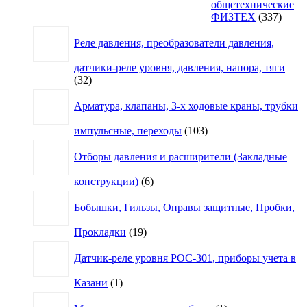
общетехнические
337
ФИЗТЕХ
337
товар
Реле давления, преобразователи давления,
датчики-реле уровня, давления, напора, тяги
32
32
товара
Арматура, клапаны, 3-х ходовые краны, трубки
103
импульсные, переходы
103
товара
Отборы давления и расширители (Закладные
6
конструкции)
6
товаров
Бобышки, Гильзы, Оправы защитные, Пробки,
19
Прокладки
19
товаров
Датчик-реле уровня РОС-301, приборы учета в
1
Казани
1
товар
1