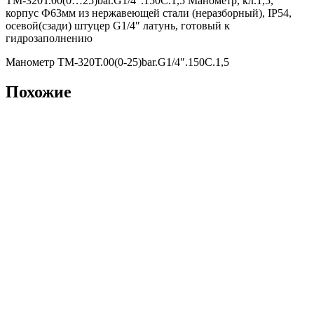
ТМ-320Т.00(0…25)bar.G1/4″.150С.1,5 Манометр, кл.1,5,
корпус Ф63мм из нержавеющей стали (неразборный), IP54,
осевой(сзади) штуцер G1/4″ латунь, готовый к
гидрозаполнению
Манометр ТМ-320Т.00(0-25)bar.G1/4″.150С.1,5
Похожие