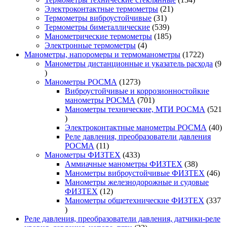
21
товара
Электроконтактные термометры
21
31
товар
Термометры виброустойчивые
31
товар
539
Термометры биметаллические
539
товаров
185
Манометрические термометры
185
4
товаров
Электронные термометры
4
товара
1722
Манометры, напоромеры и термоманометры
1722
товара
Манометры дистанционные и указатель расхода
9
9
товаров
1273
Манометры РОСМА
1273
товара
Виброустойчивые и коррозионностойкие
701
манометры РОСМА
701
товар
Манометры технические, МТИ РОСМА
521
521
товар
40
Электроконтактные манометры РОСМА
40
то
Реле давления, преобразователи давления
11
РОСМА
11
товаров
433
Манометры ФИЗТЕХ
433
товара
38
Аммиачные манометры ФИЗТЕХ
38
товаров
46
Манометры виброустойчивые ФИЗТЕХ
46
то
Манометры железнодорожные и судовые
12
ФИЗТЕХ
12
товаров
Манометры общетехнические ФИЗТЕХ
337
337
товаров
Реле давления, преобразователи давления, датчики-реле