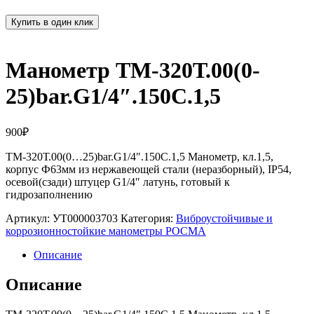
Купить в один клик
Манометр ТМ-320Т.00(0-
25)bar.G1/4″.150С.1,5
900
₽
ТМ-320Т.00(0…25)bar.G1/4″.150С.1,5 Манометр, кл.1,5,
корпус Ф63мм из нержавеющей стали (неразборный), IP54,
осевой(сзади) штуцер G1/4″ латунь, готовый к
гидрозаполнению
Артикул:
УТ000003703
Категория:
Виброустойчивые и
коррозионностойкие манометры РОСМА
Описание
Описание