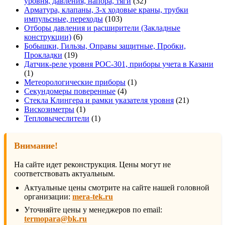
32
уровня, давления, напора, тяги
32
товара
Арматура, клапаны, 3-х ходовые краны, трубки
103
импульсные, переходы
103
товара
Отборы давления и расширители (Закладные
6
конструкции)
6
товаров
Бобышки, Гильзы, Оправы защитные, Пробки,
19
Прокладки
19
товаров
Датчик-реле уровня РОС-301, приборы учета в Казани
1
1
товар
1
Метеорологические приборы
1
4
товар
Секундомеры поверенные
4
товара
21
Стекла Клингера и рамки указателя уровня
21
1
товар
Вискозиметры
1
товар
1
Тепловычеслители
1
товар
Внимание!
На сайте идет реконструкция. Цены могут не
соответствовать актуальным.
Актуальные цены смотрите на сайте нашей головной
организации:
mera-tek.ru
Уточняйте цены у менеджеров по email:
termopara@bk.ru