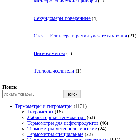
Метеорологические приборы
1
товар
4
Секундомеры поверенные
4
товара
21
Стекла Клингера и рамки указателя уровня
21
то
1
Вискозиметры
1
товар
1
Тепловычеслители
1
товар
Поиск
Поиск
1131
Термометры и гигрометры
1131
16
товар
Гигрометры
16
товаров
63
Лабораторные термометры
63
товара
46
Термометры для нефтепродуктов
46
24
товаров
Термометры метеорологические
24
22
товара
Термометры специальные
22
товара
134
Термометры технические стеклянные
134