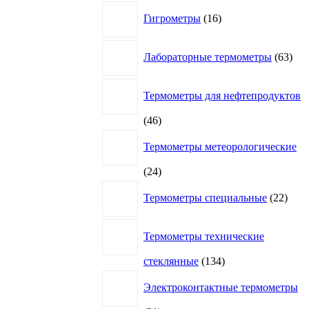
16
Гигрометры
16
товаров
63
Лабораторные термометры
63
това
Термометры для нефтепродуктов
46
46
товаров
Термометры метеорологические
24
24
товара
22
Термометры специальные
22
това
Термометры технические
134
стеклянные
134
товара
Электроконтактные термометры