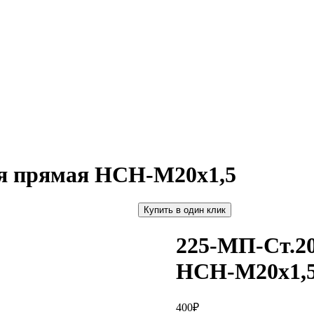
ая прямая НСН-М20х1,5
Купить в один клик
225-МП-Ст.20
НСН-М20х1,
400
₽