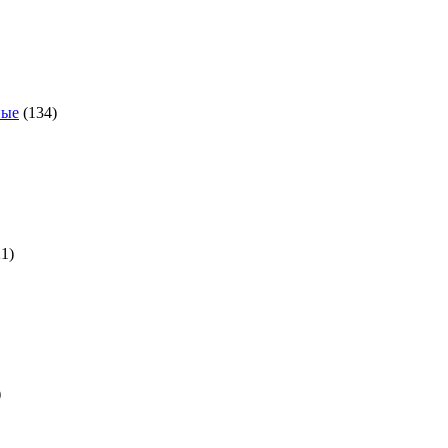
134
товара
ные
134
21
товар
21
31
товар