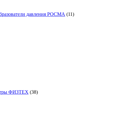
11
товаров
образователи давления РОСМА
11
38
товаров
етры ФИЗТЕХ
38
46
товаров