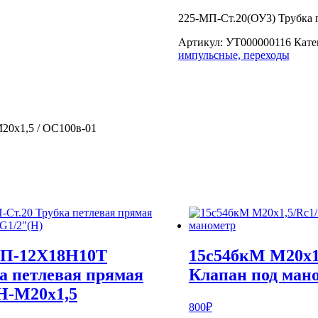
225-МП-Ст.20(ОУ3) Трубка 
Артикул:
УТ000000116
Кате
импульсные, переходы
20х1,5 / ОС100в-01
МП-12Х18Н10Т
15с54бкМ М20х1
а петлевая прямая
Клапан под ман
Н-М20х1,5
800
₽