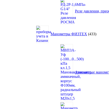
Реле давления, пре
433
товара
Манометры ФИЗТЕХ
433
Аммиачные маном