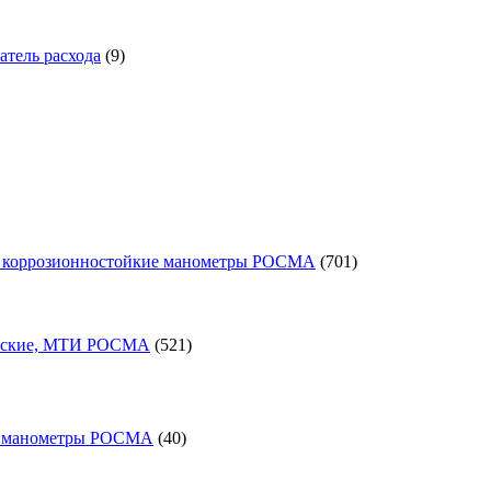
товаров
тель расхода
9
701
 коррозионностойкие манометры РОСМА
701
товар
521
товар
еские, МТИ РОСМА
521
40
товаров
е манометры РОСМА
40