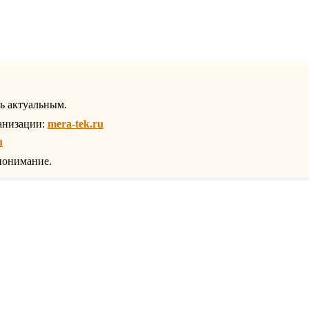
ть актуальным.
анизации:
mera-tek.ru
u
понимание.