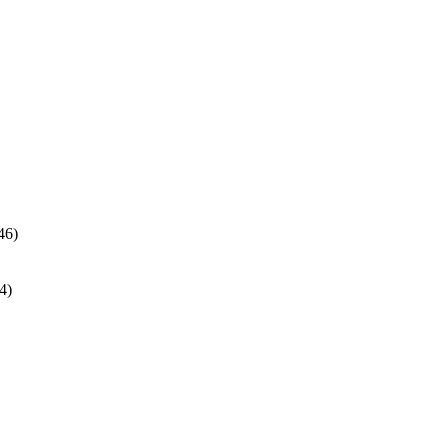
ра
46
46
товаров
24
4
товара
ра