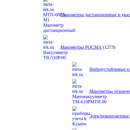
Манометры дистанционные и указа
1273
товара
Манометры РОСМА
1273
Виброустойчивые и
Манометры технич
Электроконтактны