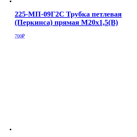
225-МП-09Г2С Трубка петлевая
(Перкинса) прямая М20х1,5(В)
700
₽