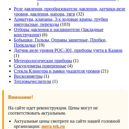
337
товаров
Реле давления, преобразователи давления, датчики-реле
32
уровня, давления, напора, тяги
32
товара
Арматура, клапаны, 3-х ходовые краны, трубки
103
импульсные, переходы
103
товара
Отборы давления и расширители (Закладные
6
конструкции)
6
товаров
Бобышки, Гильзы, Оправы защитные, Пробки,
19
Прокладки
19
товаров
Датчик-реле уровня РОС-301, приборы учета в Казани
1
1
товар
1
Метеорологические приборы
1
4
товар
Секундомеры поверенные
4
товара
21
Стекла Клингера и рамки указателя уровня
21
1
товар
Вискозиметры
1
товар
1
Тепловычеслители
1
товар
Внимание!
На сайте идет реконструкция. Цены могут не
соответствовать актуальным.
Актуальные цены смотрите на сайте нашей головной
организации:
mera-tek.ru