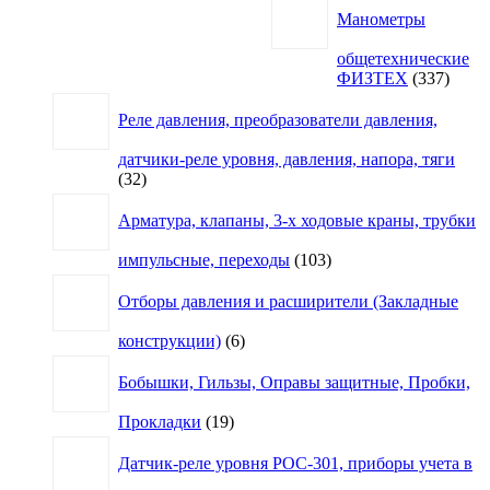
Манометры
общетехнические
337
ФИЗТЕХ
337
товар
Реле давления, преобразователи давления,
датчики-реле уровня, давления, напора, тяги
32
32
товара
Арматура, клапаны, 3-х ходовые краны, трубки
103
импульсные, переходы
103
товара
Отборы давления и расширители (Закладные
6
конструкции)
6
товаров
Бобышки, Гильзы, Оправы защитные, Пробки,
19
Прокладки
19
товаров
Датчик-реле уровня РОС-301, приборы учета в