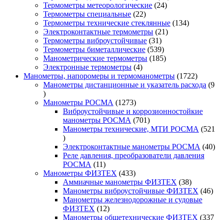
24
товаров
Термометры метеорологические
24
22
товара
Термометры специальные
22
товара
134
Термометры технические стеклянные
134
21
товара
Электроконтактные термометры
21
31
товар
Термометры виброустойчивые
31
товар
539
Термометры биметаллические
539
товаров
185
Манометрические термометры
185
4
товаров
Электронные термометры
4
товара
1722
Манометры, напоромеры и термоманометры
1722
товара
Манометры дистанционные и указатель расхода
9
9
товаров
1273
Манометры РОСМА
1273
товара
Виброустойчивые и коррозионностойкие
701
манометры РОСМА
701
товар
Манометры технические, МТИ РОСМА
521
521
товар
40
Электроконтактные манометры РОСМА
40
то
Реле давления, преобразователи давления
11
РОСМА
11
товаров
433
Манометры ФИЗТЕХ
433
товара
38
Аммиачные манометры ФИЗТЕХ
38
товаров
46
Манометры виброустойчивые ФИЗТЕХ
46
то
Манометры железнодорожные и судовые
12
ФИЗТЕХ
12
товаров
Манометры общетехнические ФИЗТЕХ
337