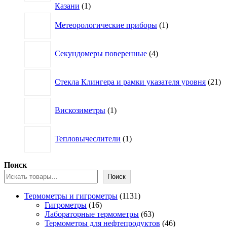
1
Казани
1
товар
1
Метеорологические приборы
1
товар
4
Секундомеры поверенные
4
товара
21
Стекла Клингера и рамки указателя уровня
21
то
1
Вискозиметры
1
товар
1
Тепловычеслители
1
товар
Поиск
Поиск
1131
Термометры и гигрометры
1131
16
товар
Гигрометры
16
товаров
63
Лабораторные термометры
63
товара
46
Термометры для нефтепродуктов
46