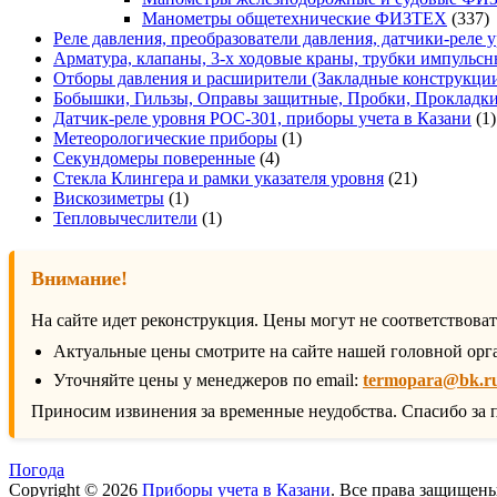
3
Манометры общетехнические ФИЗТЕХ
337
т
Реле давления, преобразователи давления, датчики-реле у
Арматура, клапаны, 3-х ходовые краны, трубки импульсн
Отборы давления и расширители (Закладные конструкци
Бобышки, Гильзы, Оправы защитные, Пробки, Прокладк
Датчик-реле уровня РОС-301, приборы учета в Казани
1
1
Метеорологические приборы
1
4
товар
Секундомеры поверенные
4
товара
21
Стекла Клингера и рамки указателя уровня
21
1
товар
Вискозиметры
1
товар
1
Тепловычеслители
1
товар
Внимание!
На сайте идет реконструкция. Цены могут не соответствова
Актуальные цены смотрите на сайте нашей головной орг
Уточняйте цены у менеджеров по email:
termopara@bk.r
Приносим извинения за временные неудобства. Спасибо за 
Погода
Copyright © 2026
Приборы учета в Казани
. Все права защищен