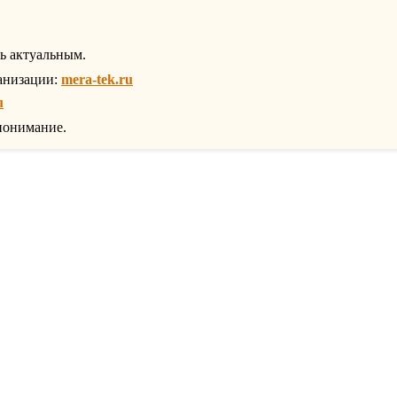
ть актуальным.
анизации:
mera-tek.ru
u
понимание.