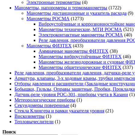
4
товаров
Электронные термометры
4
товара
1722
Манометры, напоромеры и термоманометры
1722
товара
9
Манометры дистанционные и указатель расхода
9
1273
т
Манометры РОСМА
1273
товара
Виброустойчивые и коррозионностойкие м
5
Манометры технические, МТИ РОСМА
521
40
т
Электроконтактные манометры РОСМА
40
то
Реле давления, преобразователи давления Р
433
Манометры ФИЗТЕХ
433
товара
38
Аммиачные манометры ФИЗТЕХ
38
товаров
46
Манометры виброустойчивые ФИЗТЕХ
46
то
Манометры железнодорожные и судовые ФИ
3
Манометры общетехнические ФИЗТЕХ
337
т
Реле давления, преобразователи давления, датчики-реле у
Арматура, клапаны, 3-х ходовые краны, трубки импульсн
Отборы давления и расширители (Закладные конструкци
Бобышки, Гильзы, Оправы защитные, Пробки, Прокладк
Датчик-реле уровня РОС-301, приборы учета в Казани
1
1
Метеорологические приборы
1
4
товар
Секундомеры поверенные
4
товара
21
Стекла Клингера и рамки указателя уровня
21
1
товар
Вискозиметры
1
товар
1
Тепловычеслители
1
товар
Поиск