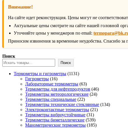
Внимание!
На сайте идет реконструкция. Цены могут не соответствова
Актуальные цены смотрите на сайте нашей головной орг
Уточняйте цены у менеджеров по email:
termopara@bk.r
Приносим извинения за временные неудобства. Спасибо за 
Поиск
Поиск
1131
Термометры и гигрометры
1131
16
товар
Гигрометры
16
товаров
63
Лабораторные термометры
63
товара
46
Термометры для нефтепродуктов
46
24
товаров
Термометры метеорологические
24
22
товара
Термометры специальные
22
товара
134
Термометры технические стеклянные
134
21
товара
Электроконтактные термометры
21
31
товар
Термометры виброустойчивые
31
товар
539
Термометры биметаллические
539
товаров
185
Манометрические термометры
185