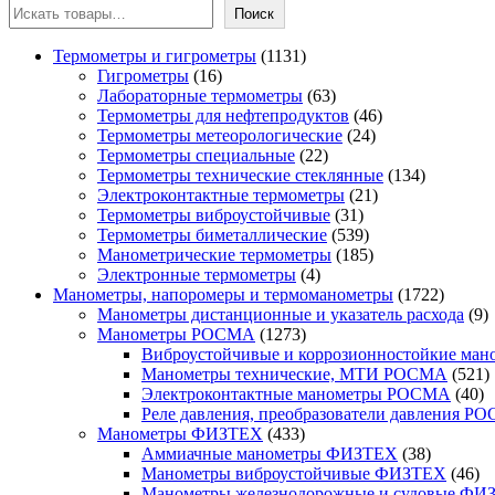
Поиск
1131
Термометры и гигрометры
1131
16
товар
Гигрометры
16
товаров
63
Лабораторные термометры
63
товара
46
Термометры для нефтепродуктов
46
24
товаров
Термометры метеорологические
24
22
товара
Термометры специальные
22
товара
134
Термометры технические стеклянные
134
21
товара
Электроконтактные термометры
21
31
товар
Термометры виброустойчивые
31
товар
539
Термометры биметаллические
539
товаров
185
Манометрические термометры
185
4
товаров
Электронные термометры
4
товара
1722
Манометры, напоромеры и термоманометры
1722
товара
9
Манометры дистанционные и указатель расхода
9
1273
т
Манометры РОСМА
1273
товара
Виброустойчивые и коррозионностойкие м
5
Манометры технические, МТИ РОСМА
521
40
т
Электроконтактные манометры РОСМА
40
то
Реле давления, преобразователи давления Р
433
Манометры ФИЗТЕХ
433
товара
38
Аммиачные манометры ФИЗТЕХ
38
товаров
46
Манометры виброустойчивые ФИЗТЕХ
46
то
Манометры железнодорожные и судовые ФИ