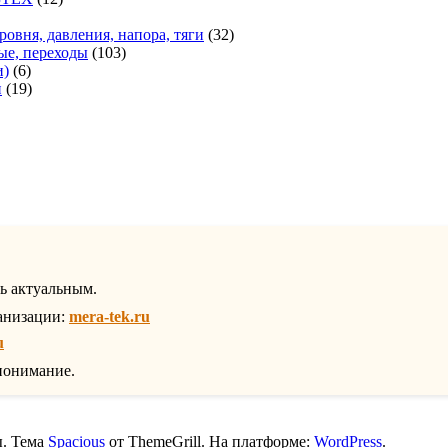
37
товаров
оваров
32
ровня, давления, напора, тяги
32
103
товара
ые, переходы
103
6
товара
и)
6
товаров
19
и
19
1
товаров
товар
ть актуальным.
анизации:
mera-tek.ru
u
понимание.
ы. Тема
Spacious
от ThemeGrill. На платформе:
WordPress
.