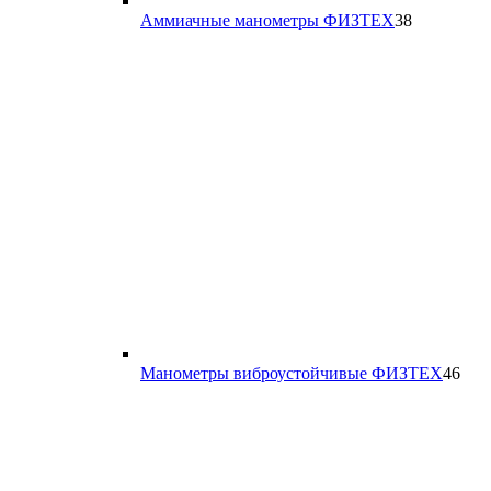
38
Аммиачные манометры ФИЗТЕХ
38
товаров
46
Манометры виброустойчивые ФИЗТЕХ
46
тов