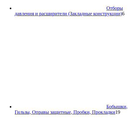
Отборы
6
давления и расширители (Закладные конструкции)
6
товар
Бобышки,
19
Гильзы, Оправы защитные, Пробки, Прокладки
19
товаров