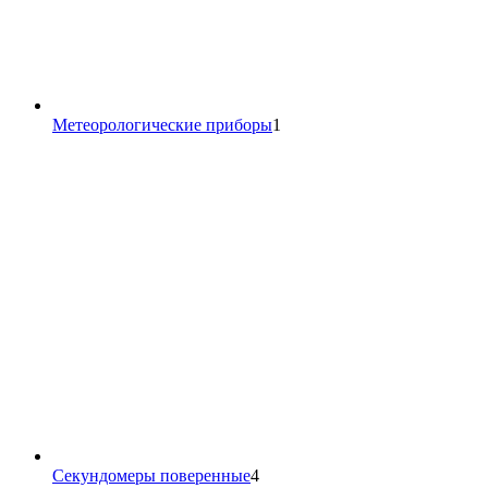
1
Метеорологические приборы
1
товар
4
Секундомеры поверенные
4