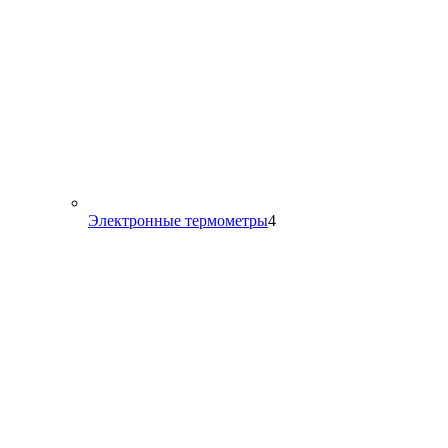
4
Электронные термометры
4
товара