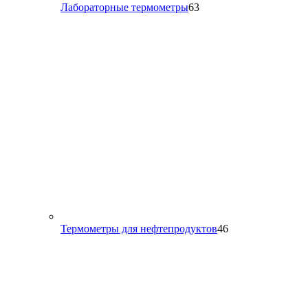
63
Лабораторные термометры
63
товара
46
Термометры для нефтепродуктов
46
товаров