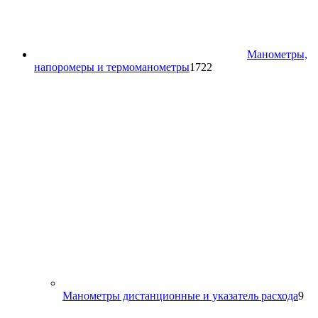
Манометры,
1722
напоромеры и термоманометры
1722
товара
9
Манометры дистанционные и указатель расхода
9
то