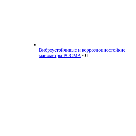
Виброустойчивые и коррозионностойкие
701
манометры РОСМА
701
товар