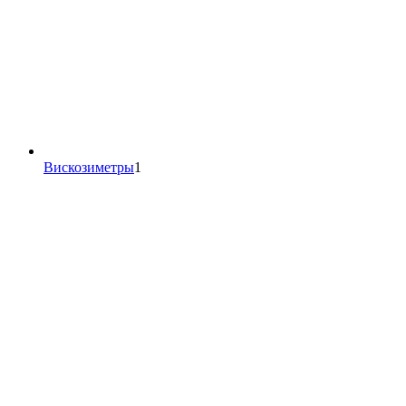
1
Вискозиметры
1
товар