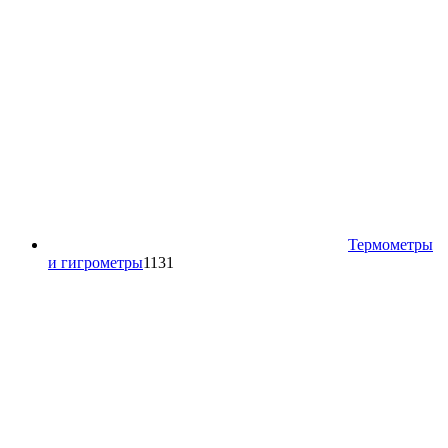
Термометры
1131
и гигрометры
1131
товар