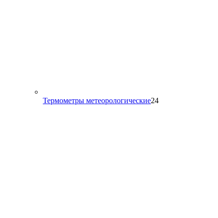
24
Термометры метеорологические
24
товара