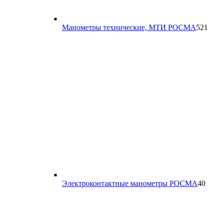
52
Манометры технические, МТИ РОСМА
521
то
40
Электроконтактные манометры РОСМА
40
тов