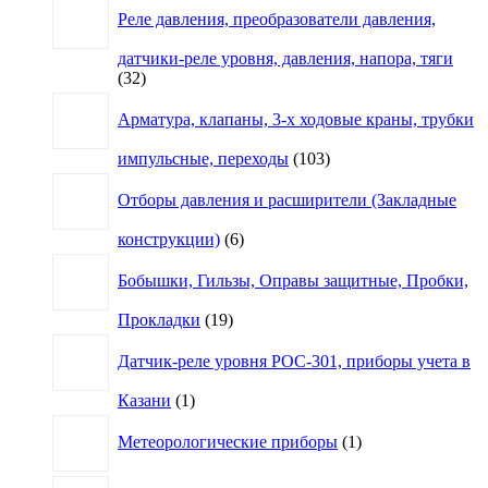
Реле давления, преобразователи давления,
датчики-реле уровня, давления, напора, тяги
32
32
товара
Арматура, клапаны, 3-х ходовые краны, трубки
103
импульсные, переходы
103
товара
Отборы давления и расширители (Закладные
6
конструкции)
6
товаров
Бобышки, Гильзы, Оправы защитные, Пробки,
19
Прокладки
19
товаров
Датчик-реле уровня РОС-301, приборы учета в
1
Казани
1
товар
1
Метеорологические приборы
1
товар
4