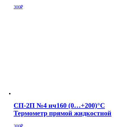
300
₽
СП-2П №4 нч160 (0…+200)°С
Термометр прямой жидкостной
300
₽