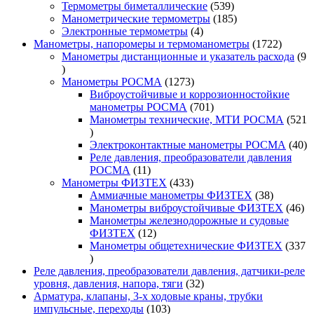
товар
539
Термометры биметаллические
539
товаров
185
Манометрические термометры
185
4
товаров
Электронные термометры
4
товара
1722
Манометры, напоромеры и термоманометры
1722
товара
Манометры дистанционные и указатель расхода
9
9
товаров
1273
Манометры РОСМА
1273
товара
Виброустойчивые и коррозионностойкие
701
манометры РОСМА
701
товар
Манометры технические, МТИ РОСМА
521
521
товар
40
Электроконтактные манометры РОСМА
40
то
Реле давления, преобразователи давления
11
РОСМА
11
товаров
433
Манометры ФИЗТЕХ
433
товара
38
Аммиачные манометры ФИЗТЕХ
38
товаров
46
Манометры виброустойчивые ФИЗТЕХ
46
то
Манометры железнодорожные и судовые
12
ФИЗТЕХ
12
товаров
Манометры общетехнические ФИЗТЕХ
337
337
товаров
Реле давления, преобразователи давления, датчики-реле
32
уровня, давления, напора, тяги
32
товара
Арматура, клапаны, 3-х ходовые краны, трубки
103
импульсные, переходы
103