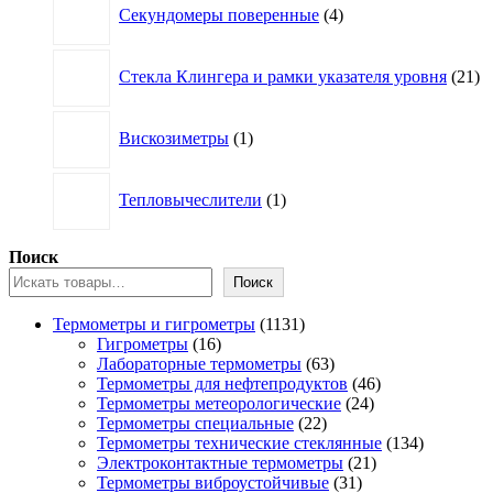
Секундомеры поверенные
4
товара
21
Стекла Клингера и рамки указателя уровня
21
то
1
Вискозиметры
1
товар
1
Тепловычеслители
1
товар
Поиск
Поиск
1131
Термометры и гигрометры
1131
16
товар
Гигрометры
16
товаров
63
Лабораторные термометры
63
товара
46
Термометры для нефтепродуктов
46
24
товаров
Термометры метеорологические
24
22
товара
Термометры специальные
22
товара
134
Термометры технические стеклянные
134
21
товара
Электроконтактные термометры
21
31
товар
Термометры виброустойчивые
31