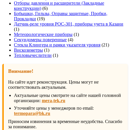
товара
Отборы давления и расширители (Закладные
6
конструкции)
6
товаров
Бобышки, Гильзы, Оправы защитные, Пробки,
19
Прокладки
19
товаров
Датчик-реле уровня РОС-301, приборы учета в Казани
1
1
товар
1
Метеорологические приборы
1
4
товар
Секундомеры поверенные
4
товара
21
Стекла Клингера и рамки указателя уровня
21
1
товар
Вискозиметры
1
товар
1
Тепловычеслители
1
товар
Внимание!
На сайте идет реконструкция. Цены могут не
соответствовать актуальным.
Актуальные цены смотрите на сайте нашей головной
организации:
mera-tek.ru
Уточняйте цены у менеджеров по email:
termopara@bk.ru
Приносим извинения за временные неудобства. Спасибо
за понимание.