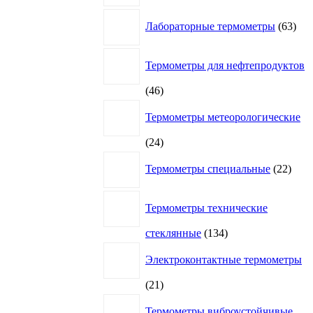
63
Лабораторные термометры
63
това
Термометры для нефтепродуктов
46
46
товаров
Термометры метеорологические
24
24
товара
22
Термометры специальные
22
това
Термометры технические
134
стеклянные
134
товара
Электроконтактные термометры
21
21
товар
Термометры виброустойчивые