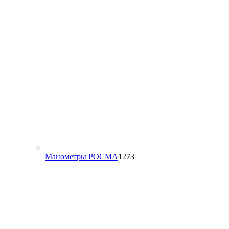
то
1273
Манометры РОСМА
1273
товара