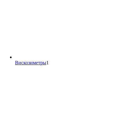
1
Вискозиметры
1
товар