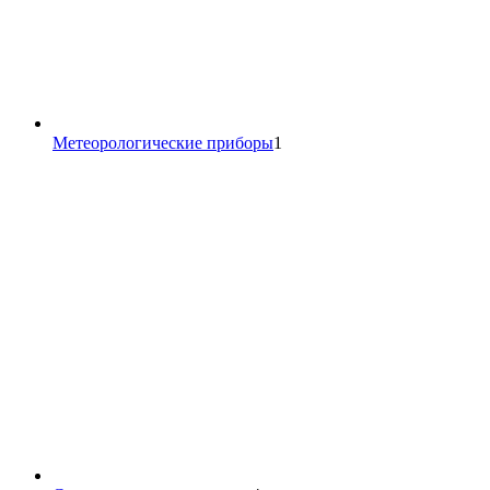
1
Метеорологические приборы
1
товар