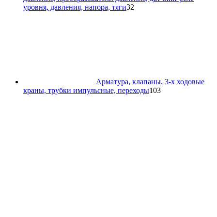
32
уровня, давления, напора, тяги
32
товара
Арматура, клапаны, 3-х ходовые
103
краны, трубки импульсные, переходы
103
товара