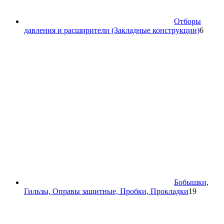
Отборы
6
давления и расширители (Закладные конструкции)
6
товар
Бобышки,
19
Гильзы, Оправы защитные, Пробки, Прокладки
19
товаров