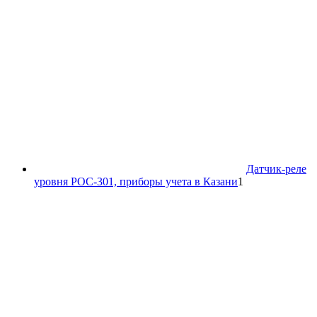
Датчик-реле
1
уровня РОС-301, приборы учета в Казани
1
товар