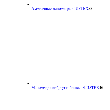
38
Аммиачные манометры ФИЗТЕХ
38
товаров
46
Манометры виброустойчивые ФИЗТЕХ
46
тов