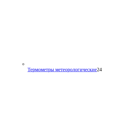
24
Термометры метеорологические
24
товара