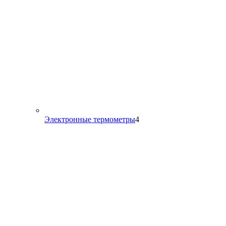
4
Электронные термометры
4
товара