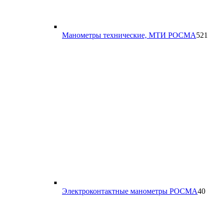
52
Манометры технические, МТИ РОСМА
521
то
40
Электроконтактные манометры РОСМА
40
тов