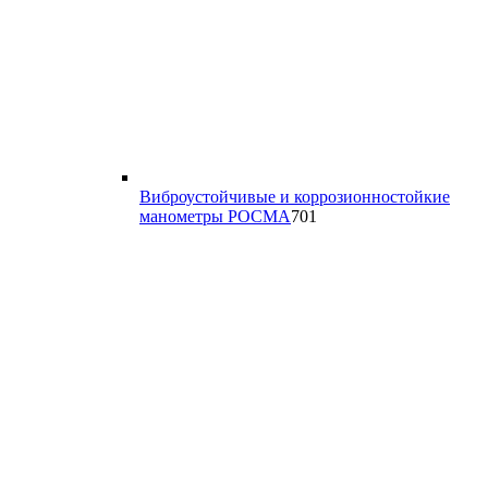
Виброустойчивые и коррозионностойкие
701
манометры РОСМА
701
товар