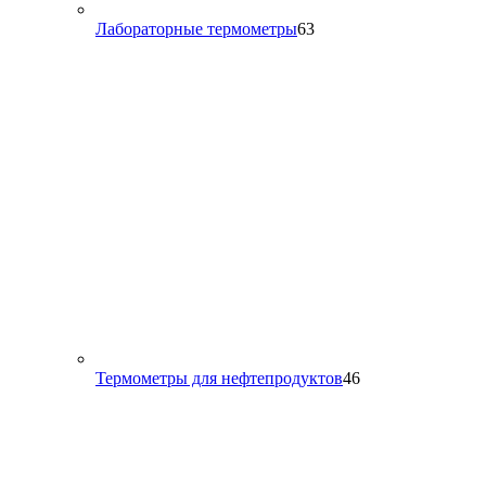
63
Лабораторные термометры
63
товара
46
Термометры для нефтепродуктов
46
товаров