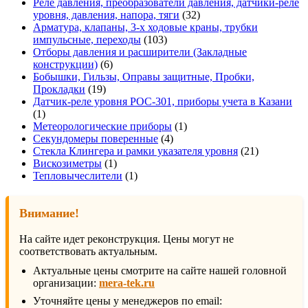
товаров
Реле давления, преобразователи давления, датчики-реле
32
уровня, давления, напора, тяги
32
товара
Арматура, клапаны, 3-х ходовые краны, трубки
103
импульсные, переходы
103
товара
Отборы давления и расширители (Закладные
6
конструкции)
6
товаров
Бобышки, Гильзы, Оправы защитные, Пробки,
19
Прокладки
19
товаров
Датчик-реле уровня РОС-301, приборы учета в Казани
1
1
товар
1
Метеорологические приборы
1
4
товар
Секундомеры поверенные
4
товара
21
Стекла Клингера и рамки указателя уровня
21
1
товар
Вискозиметры
1
товар
1
Тепловычеслители
1
товар
Внимание!
На сайте идет реконструкция. Цены могут не
соответствовать актуальным.
Актуальные цены смотрите на сайте нашей головной
организации:
mera-tek.ru
Уточняйте цены у менеджеров по email: