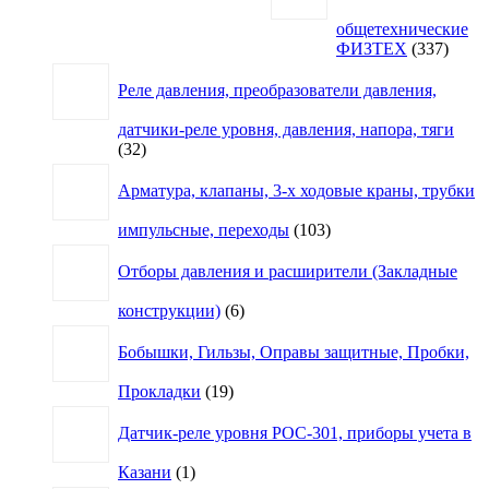
общетехнические
337
ФИЗТЕХ
337
товар
Реле давления, преобразователи давления,
датчики-реле уровня, давления, напора, тяги
32
32
товара
Арматура, клапаны, 3-х ходовые краны, трубки
103
импульсные, переходы
103
товара
Отборы давления и расширители (Закладные
6
конструкции)
6
товаров
Бобышки, Гильзы, Оправы защитные, Пробки,
19
Прокладки
19
товаров
Датчик-реле уровня РОС-301, приборы учета в
1
Казани
1