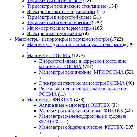
22
товара
Термометры специальные
22
товара
134
Термометры технические стеклянные
134
21
товара
Электроконтактные термометры
21
31
товар
Термометры виброустойчивые
31
товар
539
Термометры биметаллические
539
товаров
185
Манометрические термометры
185
4
товаров
Электронные термометры
4
товара
1722
Манометры, напоромеры и термоманометры
1722
товара
Манометры дистанционные и указатель расхода
9
9
товаров
1273
Манометры РОСМА
1273
товара
Виброустойчивые и коррозионностойкие
701
манометры РОСМА
701
товар
Манометры технические, МТИ РОСМА
521
521
товар
40
Электроконтактные манометры РОСМА
40
то
Реле давления, преобразователи давления
11
РОСМА
11
товаров
433
Манометры ФИЗТЕХ
433
товара
38
Аммиачные манометры ФИЗТЕХ
38
товаров
46
Манометры виброустойчивые ФИЗТЕХ
46
то
Манометры железнодорожные и судовые
12
ФИЗТЕХ
12
товаров
Манометры общетехнические ФИЗТЕХ
337
337