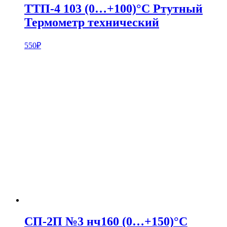
ТТП-4 103 (0…+100)°С Ртутный
Термометр технический
550
₽
СП-2П №3 нч160 (0…+150)°С