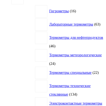
16
Гигрометры
16
товаров
63
Лабораторные термометры
63
това
Термометры для нефтепродуктов
46
46
товаров
Термометры метеорологические
24
24
товара
22
Термометры специальные
22
това
Термометры технические
134
стеклянные
134
товара
Электроконтактные термометры