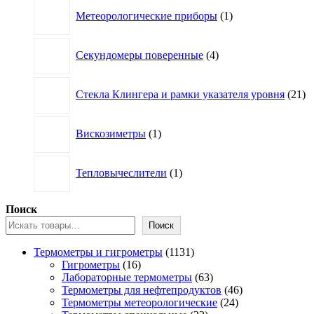
товар
1
Метеорологические приборы
1
товар
4
Секундомеры поверенные
4
товара
21
Стекла Клингера и рамки указателя уровня
21
то
1
Вискозиметры
1
товар
1
Тепловычеслители
1
товар
Поиск
Поиск
1131
Термометры и гигрометры
1131
16
товар
Гигрометры
16
товаров
63
Лабораторные термометры
63
товара
46
Термометры для нефтепродуктов
46
24
товаров
Термометры метеорологические
24