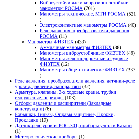
товара
Виброустойчивые и коррозионностойкие
701
манометры РОСМА
701
товар
Манометры технические, МТИ РОСМА
521
521
товар
40
Электроконтактные манометры РОСМА
40
то
Реле давления, преобразователи давления
11
РОСМА
11
товаров
433
Манометры ФИЗТЕХ
433
товара
38
Аммиачные манометры ФИЗТЕХ
38
товаров
46
Манометры виброустойчивые ФИЗТЕХ
46
то
Манометры железнодорожные и судовые
12
ФИЗТЕХ
12
товаров
Манометры общетехнические ФИЗТЕХ
337
337
товаров
Реле давления, преобразователи давления, датчики-реле
32
уровня, давления, напора, тяги
32
товара
Арматура, клапаны, 3-х ходовые краны, трубки
103
импульсные, переходы
103
товара
Отборы давления и расширители (Закладные
6
конструкции)
6
товаров
Бобышки, Гильзы, Оправы защитные, Пробки,
19
Прокладки
19
товаров
Датчик-реле уровня РОС-301, приборы учета в Казани
1
1
товар
1
Метеорологические приборы
1