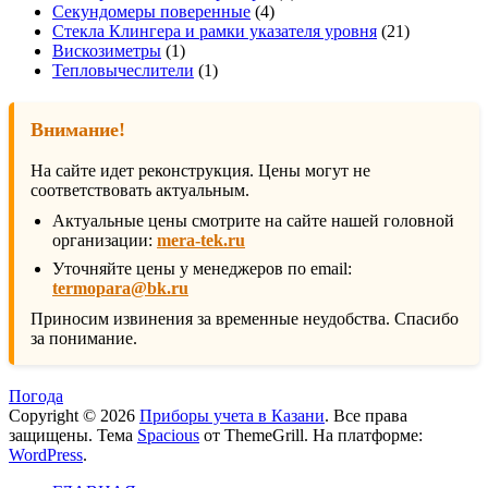
4
товар
Секундомеры поверенные
4
товара
21
Стекла Клингера и рамки указателя уровня
21
1
товар
Вискозиметры
1
товар
1
Тепловычеслители
1
товар
Внимание!
На сайте идет реконструкция. Цены могут не
соответствовать актуальным.
Актуальные цены смотрите на сайте нашей головной
организации:
mera-tek.ru
Уточняйте цены у менеджеров по email:
termopara@bk.ru
Приносим извинения за временные неудобства. Спасибо
за понимание.
Погода
Copyright © 2026
Приборы учета в Казани
. Все права
защищены. Тема
Spacious
от ThemeGrill. На платформе:
WordPress
.