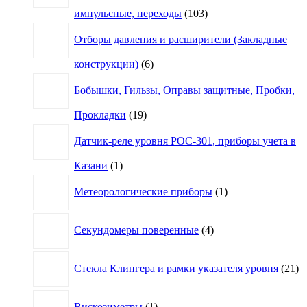
103
импульсные, переходы
103
товара
Отборы давления и расширители (Закладные
6
конструкции)
6
товаров
Бобышки, Гильзы, Оправы защитные, Пробки,
19
Прокладки
19
товаров
Датчик-реле уровня РОС-301, приборы учета в
1
Казани
1
товар
1
Метеорологические приборы
1
товар
4
Секундомеры поверенные
4
товара
21
Стекла Клингера и рамки указателя уровня
21
то
1
Вискозиметры
1