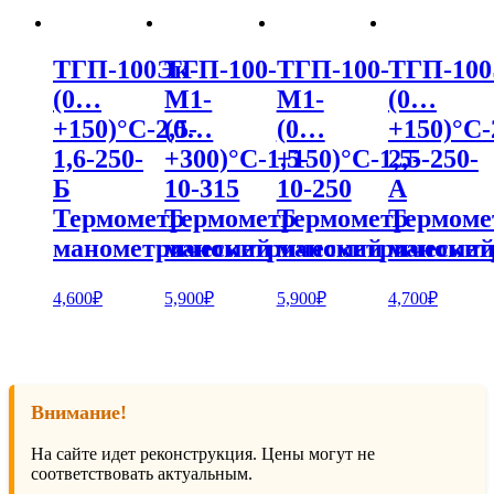
ТГП-100Эк-
ТГП-100-
ТГП-100-
ТГП-100
(0…
М1-
М1-
(0…
+150)°С-2,5-
(0…
(0…
+150)°С-
1,6-250-
+300)°С-1,5-
+150)°С-1,5-
2,5-250-
Б
10-315
10-250
А
Термометр
Термометр
Термометр
Термоме
манометрический
манометрический
манометрически
маномет
4,600
₽
5,900
₽
5,900
₽
4,700
₽
Внимание!
На сайте идет реконструкция. Цены могут не
соответствовать актуальным.