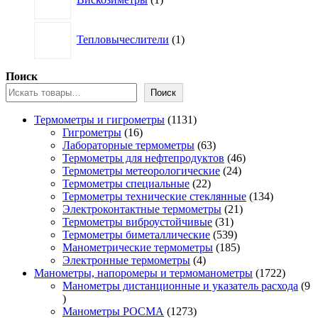
товар
1
Тепловычеслители
1
товар
Поиск
Поиск
1131
Термометры и гигрометры
1131
16
товар
Гигрометры
16
товаров
63
Лабораторные термометры
63
товара
46
Термометры для нефтепродуктов
46
24
товаров
Термометры метеорологические
24
22
товара
Термометры специальные
22
товара
134
Термометры технические стеклянные
134
21
товара
Электроконтактные термометры
21
31
товар
Термометры виброустойчивые
31
товар
539
Термометры биметаллические
539
товаров
185
Манометрические термометры
185
4
товаров
Электронные термометры
4
товара
1722
Манометры, напоромеры и термоманометры
1722
товара
Манометры дистанционные и указатель расхода
9
9
товаров
1273
Манометры РОСМА
1273