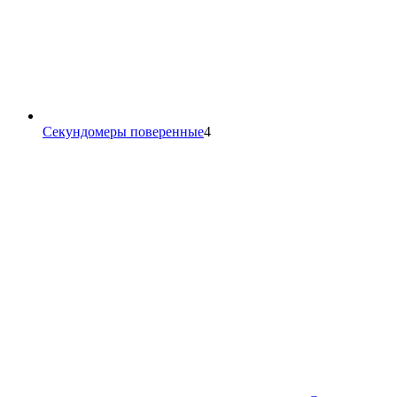
4
Секундомеры поверенные
4
товара