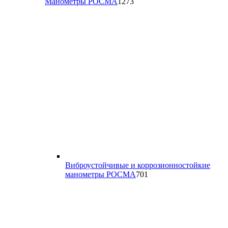
1273
Манометры РОСМА
1273
товара
Виброустойчивые и коррозионностойкие
701
манометры РОСМА
701
товар