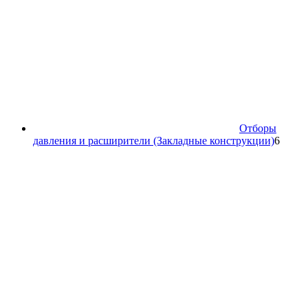
Отборы
6
давления и расширители (Закладные конструкции)
6
товар