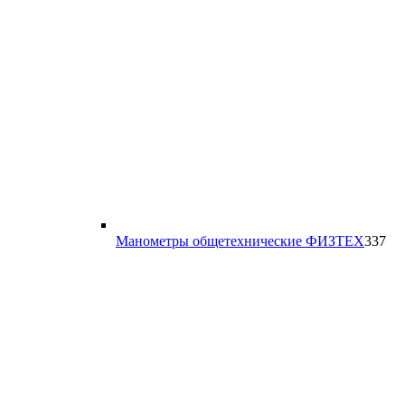
33
Манометры общетехнические ФИЗТЕХ
337
то