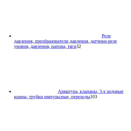
Реле
давления, преобразователи давления, датчики-реле
32
уровня, давления, напора, тяги
32
товара
Арматура, клапаны, 3-х ходовые
103
краны, трубки импульсные, переходы
103
товара