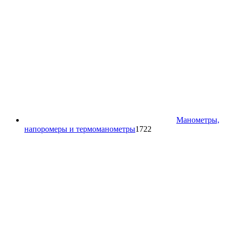
Манометры,
1722
напоромеры и термоманометры
1722
товара