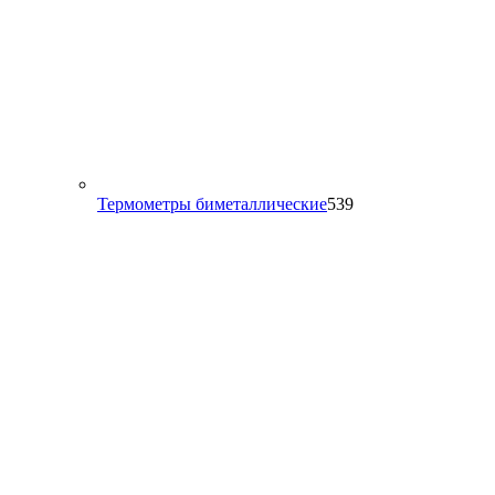
539
Термометры биметаллические
539
товаров