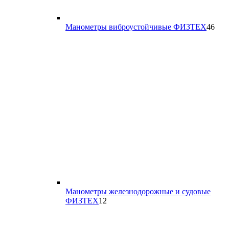
46
Манометры виброустойчивые ФИЗТЕХ
46
тов
Манометры железнодорожные и судовые
12
ФИЗТЕХ
12
товаров