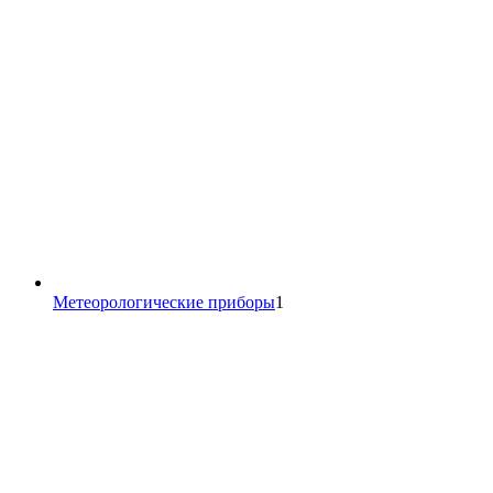
1
Метеорологические приборы
1
товар