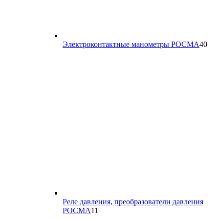
40
Электроконтактные манометры РОСМА
40
тов
Реле давления, преобразователи давления
11
РОСМА
11
товаров