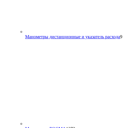
9
Манометры дистанционные и указатель расхода
9
то