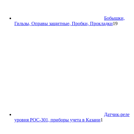
Бобышки,
19
Гильзы, Оправы защитные, Пробки, Прокладки
19
товаров
Датчик-реле
1
уровня РОС-301, приборы учета в Казани
1
товар