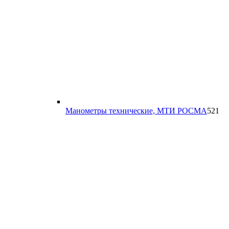
52
Манометры технические, МТИ РОСМА
521
то