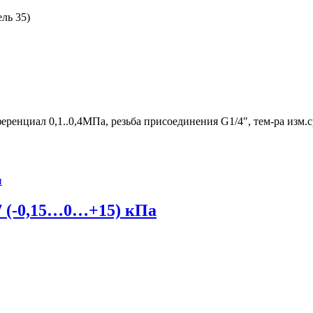
ль 35)
еренциал 0,1..0,4МПа, резьба присоединения G1/4″, тем-ра изм
7 (-0,15…0…+15) кПа