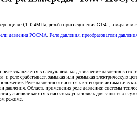
еренциал 0,1..0,4МПа, резьба присоединения G1/4″, тем-ра изм
атели давления РОСМА
,
Реле давления, преобразователи давления
еле заключается в следующем: когда значение давления в систе
 и реле срабатывает, замыкая или размыкая электрическую цепь
положение. Реле давления относится к категории автоматически
ии давления. Область применения реле давления: системы тепл
ления устанавливаются в насосных установках для защиты от сух
ком режиме.