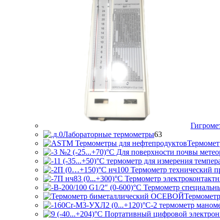
Гигроме
63
Лабораторные термометры
63
товара
Термомет
Термометр