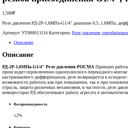
1,500
₽
Реле давления РД-2Р-1,6МПа-G1/4″ диапазон 0,5..1,6МПа, дифф
Артикул:
УТ000013116
Категории:
Реле давления, преобразов
Описание
Описание
РД-2Р-1,6МПа-G1/4″ Реле давления РОСМА
Принцип работы р
происходит переключение однополюсного перекидного контакта,
настраиваемого дифференциала, реле возвращается в исходное 
возможности работать как при повышении, так и при понижен
отрасль, защита различных механизмов, в частности, реле дав
компрессорах РД обеспечивают работу агрегата в автоматичес
Воспроизводимость
±2%
Контакты