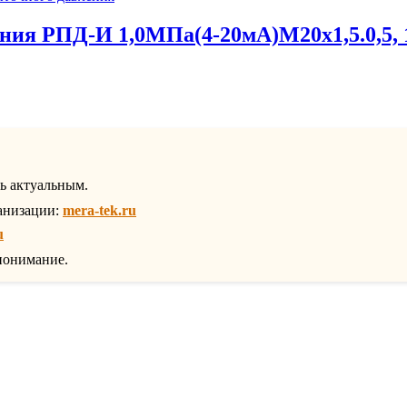
ния РПД-И 1,0МПа(4-20мА)М20х1,5.0,5, 1
ть актуальным.
анизации:
mera-tek.ru
u
понимание.
1131
товар
16
товаров