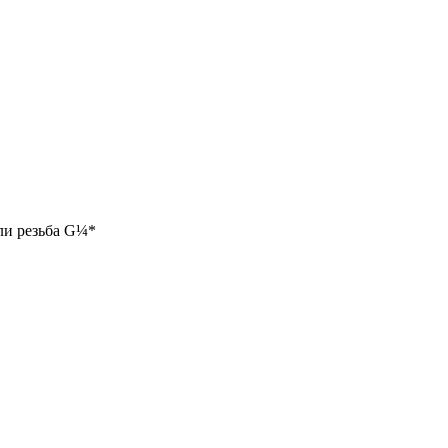
и резьба G
¼
*