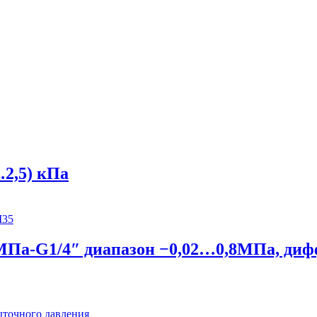
…2,5) кПа
,8МПа-G1/4″ диапазон −0,02…0,8МПа, ди