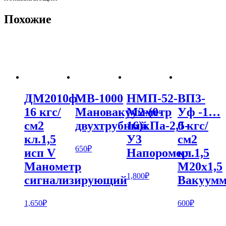
Похожие
ДМ2010ф
МВ-1000
НМП-52-
ВП3-
16 кгс/
Мановакуумметр
М2-(0-
Уф -1…
см2
двухтрубный
16)кПа-2,5-
0 кгс/
кл.1,5
У3
см2
650
₽
исп V
Напоромер
кл.1,5
Манометр
М20х1,5
1,800
₽
сигнализирующий
Вакуумм
1,650
₽
600
₽