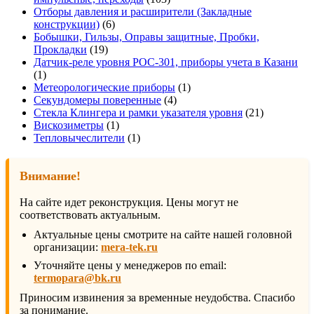
товара
Отборы давления и расширители (Закладные
6
конструкции)
6
товаров
Бобышки, Гильзы, Оправы защитные, Пробки,
19
Прокладки
19
товаров
Датчик-реле уровня РОС-301, приборы учета в Казани
1
1
товар
1
Метеорологические приборы
1
4
товар
Секундомеры поверенные
4
товара
21
Стекла Клингера и рамки указателя уровня
21
1
товар
Вискозиметры
1
товар
1
Тепловычеслители
1
товар
Внимание!
На сайте идет реконструкция. Цены могут не
соответствовать актуальным.
Актуальные цены смотрите на сайте нашей головной
организации:
mera-tek.ru
Уточняйте цены у менеджеров по email:
termopara@bk.ru
Приносим извинения за временные неудобства. Спасибо
за понимание.