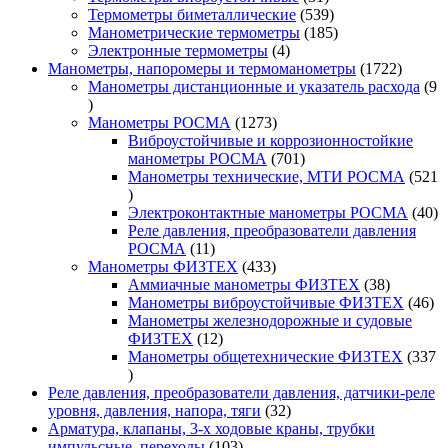
товар
539
Термометры биметаллические
539
товаров
185
Манометрические термометры
185
4
товаров
Электронные термометры
4
товара
1722
Манометры, напоромеры и термоманометры
1722
товара
Манометры дистанционные и указатель расхода
9
9
товаров
1273
Манометры РОСМА
1273
товара
Виброустойчивые и коррозионностойкие
701
манометры РОСМА
701
товар
Манометры технические, МТИ РОСМА
521
521
товар
40
Электроконтактные манометры РОСМА
40
то
Реле давления, преобразователи давления
11
РОСМА
11
товаров
433
Манометры ФИЗТЕХ
433
товара
38
Аммиачные манометры ФИЗТЕХ
38
товаров
46
Манометры виброустойчивые ФИЗТЕХ
46
то
Манометры железнодорожные и судовые
12
ФИЗТЕХ
12
товаров
Манометры общетехнические ФИЗТЕХ
337
337
товаров
Реле давления, преобразователи давления, датчики-реле
32
уровня, давления, напора, тяги
32
товара
Арматура, клапаны, 3-х ходовые краны, трубки
103
импульсные, переходы
103