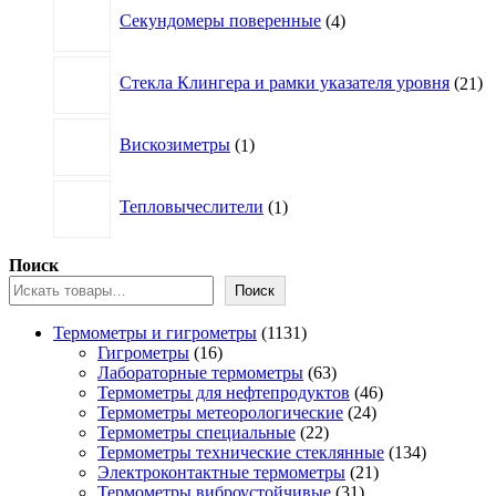
4
Секундомеры поверенные
4
товара
21
Стекла Клингера и рамки указателя уровня
21
то
1
Вискозиметры
1
товар
1
Тепловычеслители
1
товар
Поиск
Поиск
1131
Термометры и гигрометры
1131
16
товар
Гигрометры
16
товаров
63
Лабораторные термометры
63
товара
46
Термометры для нефтепродуктов
46
24
товаров
Термометры метеорологические
24
22
товара
Термометры специальные
22
товара
134
Термометры технические стеклянные
134
21
товара
Электроконтактные термометры
21
31
товар
Термометры виброустойчивые
31