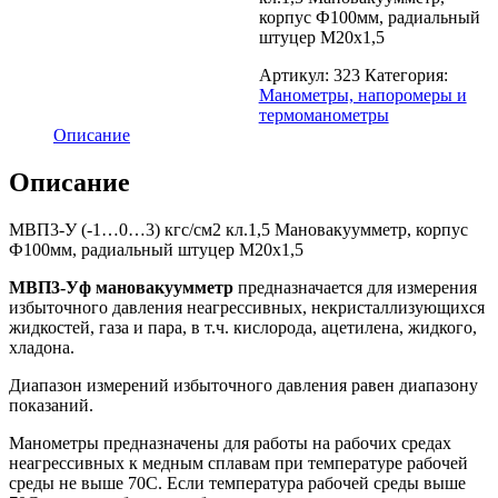
корпус Ф100мм, радиальный
штуцер М20х1,5
Артикул:
323
Категория:
Манометры, напоромеры и
термоманометры
Описание
Описание
МВП3-У (-1…0…3) кгс/см2 кл.1,5 Мановакуумметр, корпус
Ф100мм, радиальный штуцер М20х1,5
МВП3-Уф мановакуумметр
предназначается для измерения
избыточного давления неагрессивных, некристаллизующихся
жидкостей, газа и пара, в т.ч. кислорода, ацетилена, жидкого,
хладона.
Диапазон измерений избыточного давления равен диапазону
показаний.
Манометры предназначены для работы на рабочих средах
неагрессивных к медным сплавам при температуре рабочей
среды не выше 70С. Если температура рабочей среды выше