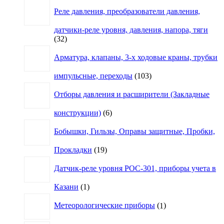
товар
Реле давления, преобразователи давления,
датчики-реле уровня, давления, напора, тяги
32
32
товара
Арматура, клапаны, 3-х ходовые краны, трубки
103
импульсные, переходы
103
товара
Отборы давления и расширители (Закладные
6
конструкции)
6
товаров
Бобышки, Гильзы, Оправы защитные, Пробки,
19
Прокладки
19
товаров
Датчик-реле уровня РОС-301, приборы учета в
1
Казани
1
товар
1
Метеорологические приборы
1
товар