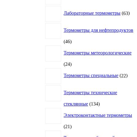
63
Лабораторные термометры
63
това
Термометры для нефтепродуктов
46
46
товаров
Термометры метеорологические
24
24
товара
22
Термометры специальные
22
това
Термометры технические
134
стеклянные
134
товара
Электроконтактные термометры
21
21
товар