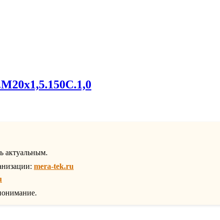
.М20х1,5.150С.1,0
ть актуальным.
анизации:
mera-tek.ru
u
понимание.