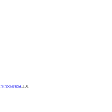
1131
товар
 гигрометры
1131
16
товаров