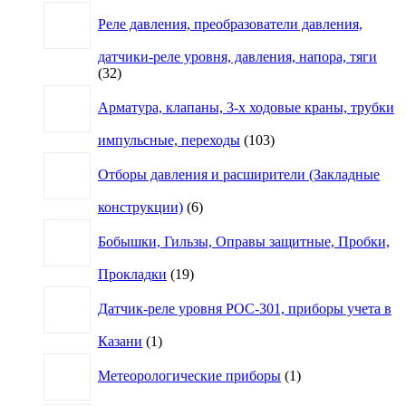
товар
Реле давления, преобразователи давления,
датчики-реле уровня, давления, напора, тяги
32
32
товара
Арматура, клапаны, 3-х ходовые краны, трубки
103
импульсные, переходы
103
товара
Отборы давления и расширители (Закладные
6
конструкции)
6
товаров
Бобышки, Гильзы, Оправы защитные, Пробки,
19
Прокладки
19
товаров
Датчик-реле уровня РОС-301, приборы учета в
1
Казани
1
товар
1
Метеорологические приборы
1
товар