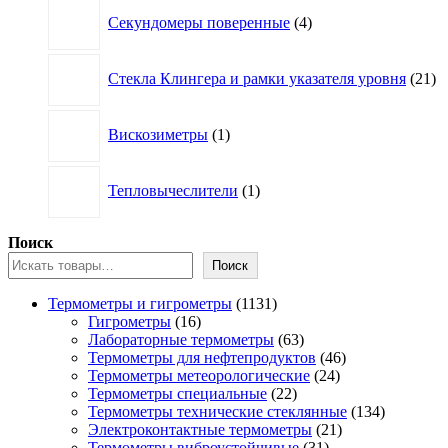
4
Секундомеры поверенные
4
товара
21
Стекла Клингера и рамки указателя уровня
21
то
1
Вискозиметры
1
товар
1
Тепловычеслители
1
товар
Поиск
Поиск
1131
Термометры и гигрометры
1131
16
товар
Гигрометры
16
товаров
63
Лабораторные термометры
63
товара
46
Термометры для нефтепродуктов
46
24
товаров
Термометры метеорологические
24
22
товара
Термометры специальные
22
товара
134
Термометры технические стеклянные
134
21
товара
Электроконтактные термометры
21
31
товар
Термометры виброустойчивые
31