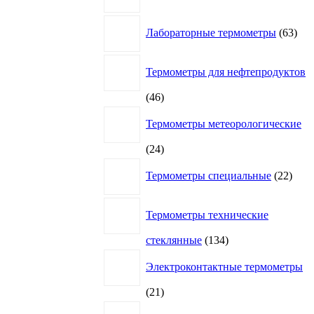
63
Лабораторные термометры
63
това
Термометры для нефтепродуктов
46
46
товаров
Термометры метеорологические
24
24
товара
22
Термометры специальные
22
това
Термометры технические
134
стеклянные
134
товара
Электроконтактные термометры
21
21
товар