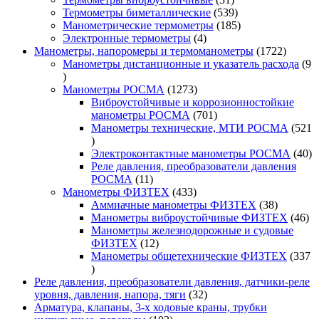
товар
539
Термометры биметаллические
539
товаров
185
Манометрические термометры
185
4
товаров
Электронные термометры
4
товара
1722
Манометры, напоромеры и термоманометры
1722
товара
Манометры дистанционные и указатель расхода
9
9
товаров
1273
Манометры РОСМА
1273
товара
Виброустойчивые и коррозионностойкие
701
манометры РОСМА
701
товар
Манометры технические, МТИ РОСМА
521
521
товар
40
Электроконтактные манометры РОСМА
40
то
Реле давления, преобразователи давления
11
РОСМА
11
товаров
433
Манометры ФИЗТЕХ
433
товара
38
Аммиачные манометры ФИЗТЕХ
38
товаров
46
Манометры виброустойчивые ФИЗТЕХ
46
то
Манометры железнодорожные и судовые
12
ФИЗТЕХ
12
товаров
Манометры общетехнические ФИЗТЕХ
337
337
товаров
Реле давления, преобразователи давления, датчики-реле
32
уровня, давления, напора, тяги
32
товара
Арматура, клапаны, 3-х ходовые краны, трубки