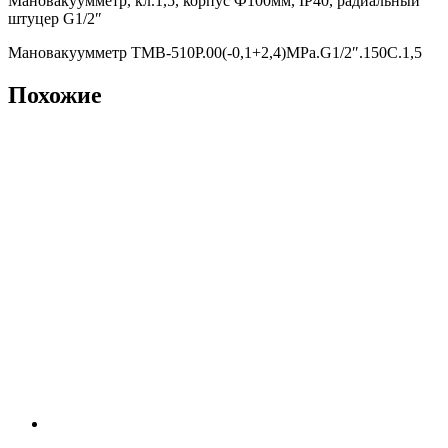
Мановакуумметр, кл.1,5, корпус Ф100мм, IP40, радиальный
штуцер G1/2″
Мановакуумметр ТМВ-510Р.00(-0,1+2,4)МРа.G1/2″.150С.1,5
Похожие