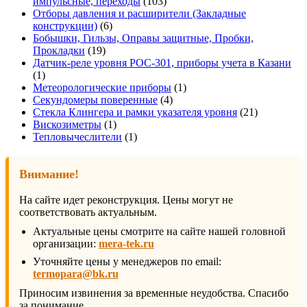
103
импульсные, переходы
103
товара
Отборы давления и расширители (Закладные
6
конструкции)
6
товаров
Бобышки, Гильзы, Оправы защитные, Пробки,
19
Прокладки
19
товаров
Датчик-реле уровня РОС-301, приборы учета в Казани
1
1
товар
1
Метеорологические приборы
1
4
товар
Секундомеры поверенные
4
товара
21
Стекла Клингера и рамки указателя уровня
21
1
товар
Вискозиметры
1
товар
1
Тепловычеслители
1
товар
Внимание!
На сайте идет реконструкция. Цены могут не
соответствовать актуальным.
Актуальные цены смотрите на сайте нашей головной
организации:
mera-tek.ru
Уточняйте цены у менеджеров по email:
termopara@bk.ru
Приносим извинения за временные неудобства. Спасибо
за понимание.