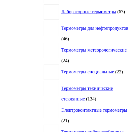
63
Лабораторные термометры
63
това
Термометры для нефтепродуктов
46
46
товаров
Термометры метеорологические
24
24
товара
22
Термометры специальные
22
това
Термометры технические
134
стеклянные
134
товара
Электроконтактные термометры
21
21
товар
Термометры виброустойчивые