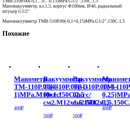
ТМВ-510Р.00(-0,1…0…0,15)МРа.G1/2″.150С.1,5
Мановакуумметр, кл.1,5, корпус Ф100мм, IP40, радиальный
штуцер G1/2″
Мановакуумметр ТМВ-510Р.00(-0,1+0,15)МРа.G1/2″.150С.1,5
Похожие
Манометр
Вакуумметр
Вакуумметр
Маноме
ТМ-110Р.00(0-
ТВ-310Р.00(-1-
ТВ-310Р.00(-1-
ТМ-110Р.
1)MPa.М10х1.150С.2,5
0)кгс/
0)кгс/
0,25)MPa
см2.M12х1,5.150С.1,5
см2.M12х1,5.150С.
400
₽
400
₽
500
₽
500
₽