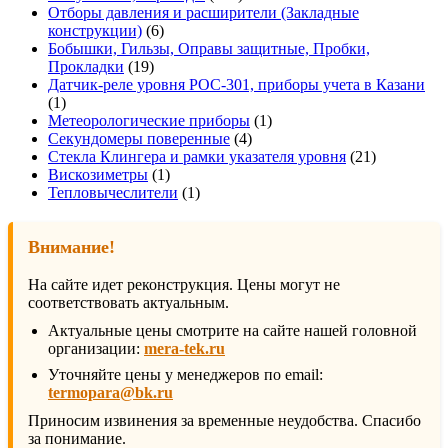
товара
Отборы давления и расширители (Закладные
6
конструкции)
6
товаров
Бобышки, Гильзы, Оправы защитные, Пробки,
19
Прокладки
19
товаров
Датчик-реле уровня РОС-301, приборы учета в Казани
1
1
товар
1
Метеорологические приборы
1
4
товар
Секундомеры поверенные
4
товара
21
Стекла Клингера и рамки указателя уровня
21
1
товар
Вискозиметры
1
товар
1
Тепловычеслители
1
товар
Внимание!
На сайте идет реконструкция. Цены могут не
соответствовать актуальным.
Актуальные цены смотрите на сайте нашей головной
организации:
mera-tek.ru
Уточняйте цены у менеджеров по email:
termopara@bk.ru
Приносим извинения за временные неудобства. Спасибо
за понимание.