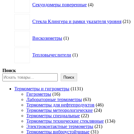
Секундомеры поверенные
4
товара
21
Стекла Клингера и рамки указателя уровня
21
то
1
Вискозиметры
1
товар
1
Тепловычеслители
1
товар
Поиск
Поиск
1131
Термометры и гигрометры
1131
16
товар
Гигрометры
16
товаров
63
Лабораторные термометры
63
товара
46
Термометры для нефтепродуктов
46
24
товаров
Термометры метеорологические
24
22
товара
Термометры специальные
22
товара
134
Термометры технические стеклянные
134
21
товара
Электроконтактные термометры
21
31
товар
Термометры виброустойчивые
31