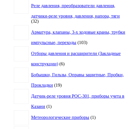
Реле давления, преобразователи давления,
датчики-реле уровня, давления, напора, тяги
32
32
товара
Арматура, клапаны, 3-х ходовые краны, трубки
103
импульсные, переходы
103
товара
Отборы давления и расширители (Закладные
6
конструкции)
6
товаров
Бобышки, Гильзы, Оправы защитные, Пробки,
19
Прокладки
19
товаров
Датчик-реле уровня РОС-301, приборы учета в
1
Казани
1
товар
1
Метеорологические приборы
1
товар
4