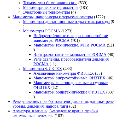
товар
539
Термометры биметаллические
539
товаров
185
Манометрические термометры
185
4
товаров
Электронные термометры
4
товара
1722
Манометры, напоромеры и термоманометры
1722
товара
Манометры дистанционные и указатель расхода
9
9
товаров
1273
Манометры РОСМА
1273
товара
Виброустойчивые и коррозионностойкие
701
манометры РОСМА
701
товар
Манометры технические, МТИ РОСМА
521
521
товар
40
Электроконтактные манометры РОСМА
40
то
Реле давления, преобразователи давления
11
РОСМА
11
товаров
433
Манометры ФИЗТЕХ
433
товара
38
Аммиачные манометры ФИЗТЕХ
38
товаров
46
Манометры виброустойчивые ФИЗТЕХ
46
то
Манометры железнодорожные и судовые
12
ФИЗТЕХ
12
товаров
Манометры общетехнические ФИЗТЕХ
337
337
товаров
Реле давления, преобразователи давления, датчики-реле
32
уровня, давления, напора, тяги
32
товара
Арматура, клапаны, 3-х ходовые краны, трубки
103
импульсные, переходы
103