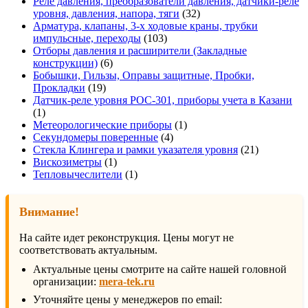
товаров
Реле давления, преобразователи давления, датчики-реле
32
уровня, давления, напора, тяги
32
товара
Арматура, клапаны, 3-х ходовые краны, трубки
103
импульсные, переходы
103
товара
Отборы давления и расширители (Закладные
6
конструкции)
6
товаров
Бобышки, Гильзы, Оправы защитные, Пробки,
19
Прокладки
19
товаров
Датчик-реле уровня РОС-301, приборы учета в Казани
1
1
товар
1
Метеорологические приборы
1
4
товар
Секундомеры поверенные
4
товара
21
Стекла Клингера и рамки указателя уровня
21
1
товар
Вискозиметры
1
товар
1
Тепловычеслители
1
товар
Внимание!
На сайте идет реконструкция. Цены могут не
соответствовать актуальным.
Актуальные цены смотрите на сайте нашей головной
организации:
mera-tek.ru
Уточняйте цены у менеджеров по email: