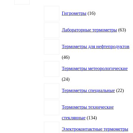
16
Гигрометры
16
товаров
63
Лабораторные термометры
63
това
Термометры для нефтепродуктов
46
46
товаров
Термометры метеорологические
24
24
товара
22
Термометры специальные
22
това
Термометры технические
134
стеклянные
134
товара
Электроконтактные термометры