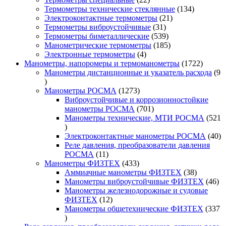
товара
134
Термометры технические стеклянные
134
21
товара
Электроконтактные термометры
21
31
товар
Термометры виброустойчивые
31
товар
539
Термометры биметаллические
539
товаров
185
Манометрические термометры
185
4
товаров
Электронные термометры
4
товара
1722
Манометры, напоромеры и термоманометры
1722
товара
Манометры дистанционные и указатель расхода
9
9
товаров
1273
Манометры РОСМА
1273
товара
Виброустойчивые и коррозионностойкие
701
манометры РОСМА
701
товар
Манометры технические, МТИ РОСМА
521
521
товар
40
Электроконтактные манометры РОСМА
40
то
Реле давления, преобразователи давления
11
РОСМА
11
товаров
433
Манометры ФИЗТЕХ
433
товара
38
Аммиачные манометры ФИЗТЕХ
38
товаров
46
Манометры виброустойчивые ФИЗТЕХ
46
то
Манометры железнодорожные и судовые
12
ФИЗТЕХ
12
товаров
Манометры общетехнические ФИЗТЕХ
337
337