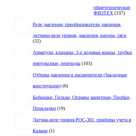
общетехнические
337
ФИЗТЕХ
337
товар
Реле давления, преобразователи давления,
датчики-реле уровня, давления, напора, тяги
32
32
товара
Арматура, клапаны, 3-х ходовые краны, трубки
103
импульсные, переходы
103
товара
Отборы давления и расширители (Закладные
6
конструкции)
6
товаров
Бобышки, Гильзы, Оправы защитные, Пробки,
19
Прокладки
19
товаров
Датчик-реле уровня РОС-301, приборы учета в
1
Казани
1
товар