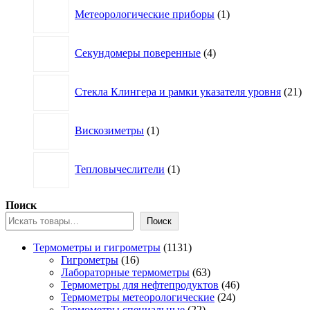
1
Метеорологические приборы
1
товар
4
Секундомеры поверенные
4
товара
21
Стекла Клингера и рамки указателя уровня
21
то
1
Вискозиметры
1
товар
1
Тепловычеслители
1
товар
Поиск
Поиск
1131
Термометры и гигрометры
1131
16
товар
Гигрометры
16
товаров
63
Лабораторные термометры
63
товара
46
Термометры для нефтепродуктов
46
24
товаров
Термометры метеорологические
24
22
товара
Термометры специальные
22