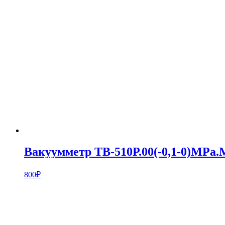
Вакуумметр ТВ-510Р.00(-0,1-0)MPa.M
800
₽