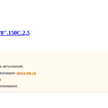
8″.150С.2,5
ть актуальным.
анизации:
mera-tek.ru
u
понимание.