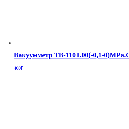
Вакуумметр ТВ-110Т.00(-0,1-0)MPa.G
400
₽