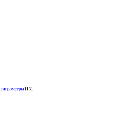
1131
товар
 гигрометры
1131
16
товаров