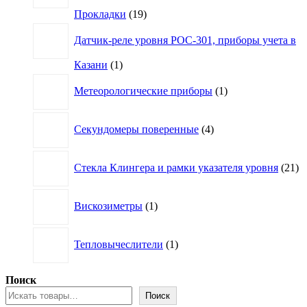
19
Прокладки
19
товаров
Датчик-реле уровня РОС-301, приборы учета в
1
Казани
1
товар
1
Метеорологические приборы
1
товар
4
Секундомеры поверенные
4
товара
21
Стекла Клингера и рамки указателя уровня
21
то
1
Вискозиметры
1
товар
1
Тепловычеслители
1
товар
Поиск
Поиск