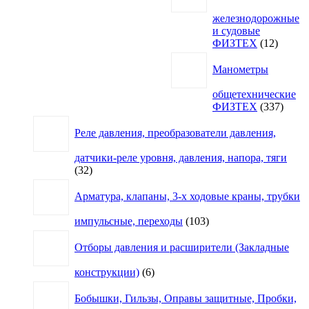
железнодорожные
и судовые
12
ФИЗТЕХ
12
товаро
Манометры
общетехнические
337
ФИЗТЕХ
337
товар
Реле давления, преобразователи давления,
датчики-реле уровня, давления, напора, тяги
32
32
товара
Арматура, клапаны, 3-х ходовые краны, трубки
103
импульсные, переходы
103
товара
Отборы давления и расширители (Закладные
6
конструкции)
6
товаров
Бобышки, Гильзы, Оправы защитные, Пробки,