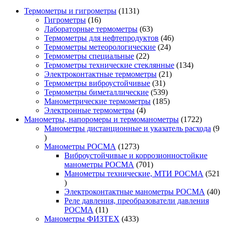
1131
Термометры и гигрометры
1131
16
товар
Гигрометры
16
товаров
63
Лабораторные термометры
63
товара
46
Термометры для нефтепродуктов
46
24
товаров
Термометры метеорологические
24
22
товара
Термометры специальные
22
товара
134
Термометры технические стеклянные
134
21
товара
Электроконтактные термометры
21
31
товар
Термометры виброустойчивые
31
товар
539
Термометры биметаллические
539
товаров
185
Манометрические термометры
185
4
товаров
Электронные термометры
4
товара
1722
Манометры, напоромеры и термоманометры
1722
товара
Манометры дистанционные и указатель расхода
9
9
товаров
1273
Манометры РОСМА
1273
товара
Виброустойчивые и коррозионностойкие
701
манометры РОСМА
701
товар
Манометры технические, МТИ РОСМА
521
521
товар
40
Электроконтактные манометры РОСМА
40
то
Реле давления, преобразователи давления
11
РОСМА
11
товаров
433
Манометры ФИЗТЕХ
433