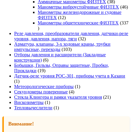
товара
38
Аммиачные манометры ФИЗТЕХ
38
товаров
46
Манометры виброустойчивые ФИЗТЕХ
46
то
Манометры железнодорожные и судовые
12
ФИЗТЕХ
12
товаров
Манометры общетехнические ФИЗТЕХ
337
337
товаров
Реле давления, преобразователи давления, датчики-реле
32
уровня, давления, напора, тяги
32
товара
Арматура, клапаны, 3-х ходовые краны, трубки
103
импульсные, переходы
103
товара
Отборы давления и расширители (Закладные
6
конструкции)
6
товаров
Бобышки, Гильзы, Оправы защитные, Пробки,
19
Прокладки
19
товаров
Датчик-реле уровня РОС-301, приборы учета в Казани
1
1
товар
1
Метеорологические приборы
1
4
товар
Секундомеры поверенные
4
товара
21
Стекла Клингера и рамки указателя уровня
21
1
товар
Вискозиметры
1
товар
1
Тепловычеслители
1
товар
Внимание!