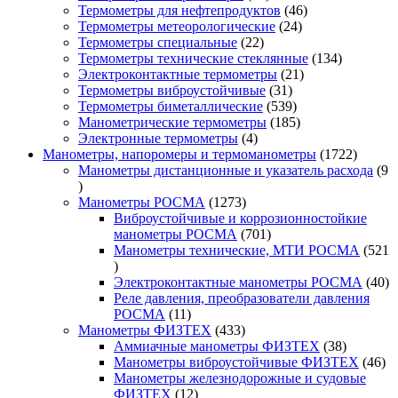
товара
46
Термометры для нефтепродуктов
46
24
товаров
Термометры метеорологические
24
22
товара
Термометры специальные
22
товара
134
Термометры технические стеклянные
134
21
товара
Электроконтактные термометры
21
31
товар
Термометры виброустойчивые
31
товар
539
Термометры биметаллические
539
товаров
185
Манометрические термометры
185
4
товаров
Электронные термометры
4
товара
1722
Манометры, напоромеры и термоманометры
1722
товара
Манометры дистанционные и указатель расхода
9
9
товаров
1273
Манометры РОСМА
1273
товара
Виброустойчивые и коррозионностойкие
701
манометры РОСМА
701
товар
Манометры технические, МТИ РОСМА
521
521
товар
40
Электроконтактные манометры РОСМА
40
то
Реле давления, преобразователи давления
11
РОСМА
11
товаров
433
Манометры ФИЗТЕХ
433
товара
38
Аммиачные манометры ФИЗТЕХ
38
товаров
46
Манометры виброустойчивые ФИЗТЕХ
46
то
Манометры железнодорожные и судовые
12
ФИЗТЕХ
12