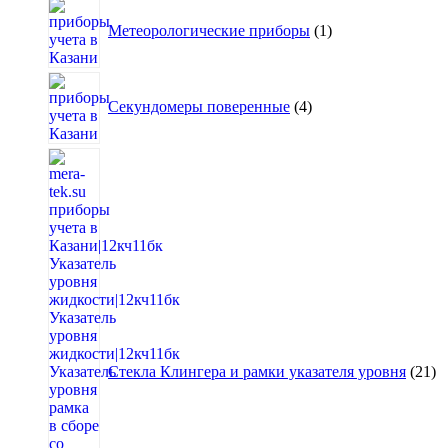
1
товар
Метеорологические приборы
1
4
товара
Секундомеры поверенные
4
21
то
Стекла Клингера и рамки указателя уровня
21