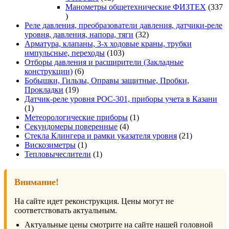
товаров
Манометры общетехнические ФИЗТЕХ
337
337
товаров
Реле давления, преобразователи давления, датчики-реле
32
уровня, давления, напора, тяги
32
товара
Арматура, клапаны, 3-х ходовые краны, трубки
103
импульсные, переходы
103
товара
Отборы давления и расширители (Закладные
6
конструкции)
6
товаров
Бобышки, Гильзы, Оправы защитные, Пробки,
19
Прокладки
19
товаров
Датчик-реле уровня РОС-301, приборы учета в Казани
1
1
товар
1
Метеорологические приборы
1
4
товар
Секундомеры поверенные
4
товара
21
Стекла Клингера и рамки указателя уровня
21
1
товар
Вискозиметры
1
товар
1
Тепловычеслители
1
товар
Внимание!
На сайте идет реконструкция. Цены могут не
соответствовать актуальным.
Актуальные цены смотрите на сайте нашей головной