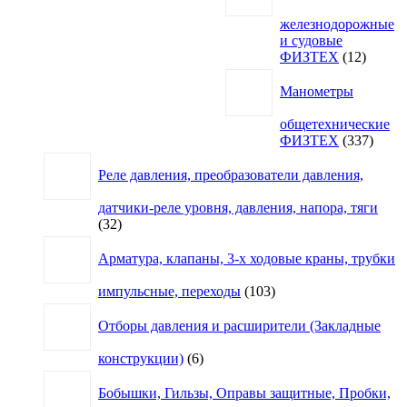
железнодорожные
и судовые
12
ФИЗТЕХ
12
товаро
Манометры
общетехнические
337
ФИЗТЕХ
337
товар
Реле давления, преобразователи давления,
датчики-реле уровня, давления, напора, тяги
32
32
товара
Арматура, клапаны, 3-х ходовые краны, трубки
103
импульсные, переходы
103
товара
Отборы давления и расширители (Закладные
6
конструкции)
6
товаров
Бобышки, Гильзы, Оправы защитные, Пробки,