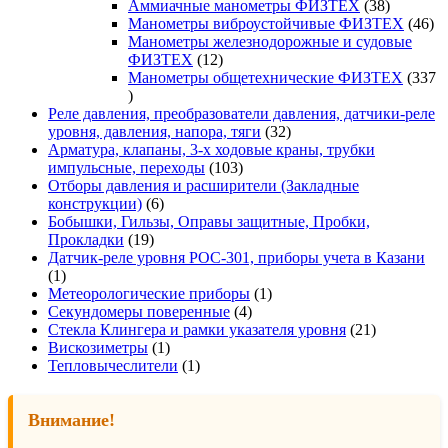
товара
38
Аммиачные манометры ФИЗТЕХ
38
товаров
46
Манометры виброустойчивые ФИЗТЕХ
46
то
Манометры железнодорожные и судовые
12
ФИЗТЕХ
12
товаров
Манометры общетехнические ФИЗТЕХ
337
337
товаров
Реле давления, преобразователи давления, датчики-реле
32
уровня, давления, напора, тяги
32
товара
Арматура, клапаны, 3-х ходовые краны, трубки
103
импульсные, переходы
103
товара
Отборы давления и расширители (Закладные
6
конструкции)
6
товаров
Бобышки, Гильзы, Оправы защитные, Пробки,
19
Прокладки
19
товаров
Датчик-реле уровня РОС-301, приборы учета в Казани
1
1
товар
1
Метеорологические приборы
1
4
товар
Секундомеры поверенные
4
товара
21
Стекла Клингера и рамки указателя уровня
21
1
товар
Вискозиметры
1
товар
1
Тепловычеслители
1
товар
Внимание!