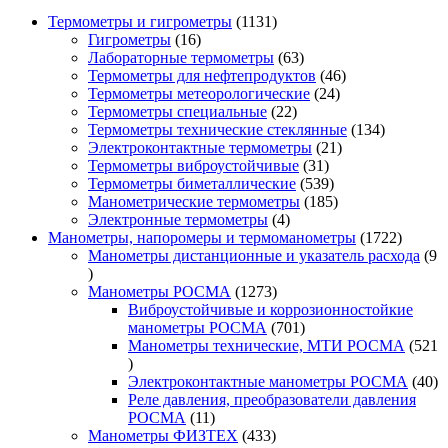
1131
Термометры и гигрометры
1131
16
товар
Гигрометры
16
товаров
63
Лабораторные термометры
63
товара
46
Термометры для нефтепродуктов
46
24
товаров
Термометры метеорологические
24
22
товара
Термометры специальные
22
товара
134
Термометры технические стеклянные
134
21
товара
Электроконтактные термометры
21
31
товар
Термометры виброустойчивые
31
товар
539
Термометры биметаллические
539
товаров
185
Манометрические термометры
185
4
товаров
Электронные термометры
4
товара
1722
Манометры, напоромеры и термоманометры
1722
товара
Манометры дистанционные и указатель расхода
9
9
товаров
1273
Манометры РОСМА
1273
товара
Виброустойчивые и коррозионностойкие
701
манометры РОСМА
701
товар
Манометры технические, МТИ РОСМА
521
521
товар
40
Электроконтактные манометры РОСМА
40
то
Реле давления, преобразователи давления
11
РОСМА
11
товаров
433
Манометры ФИЗТЕХ
433