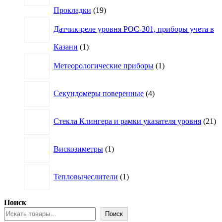
19
Прокладки
19
товаров
Датчик-реле уровня РОС-301, приборы учета в
1
Казани
1
товар
1
Метеорологические приборы
1
товар
4
Секундомеры поверенные
4
товара
21
Стекла Клингера и рамки указателя уровня
21
то
1
Вискозиметры
1
товар
1
Тепловычеслители
1
товар
Поиск
Поиск