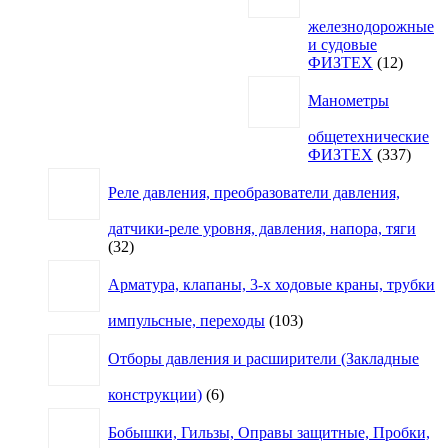
железнодорожные
и судовые
12
ФИЗТЕХ
12
товаро
Манометры
общетехнические
337
ФИЗТЕХ
337
товар
Реле давления, преобразователи давления,
датчики-реле уровня, давления, напора, тяги
32
32
товара
Арматура, клапаны, 3-х ходовые краны, трубки
103
импульсные, переходы
103
товара
Отборы давления и расширители (Закладные
6
конструкции)
6
товаров
Бобышки, Гильзы, Оправы защитные, Пробки,