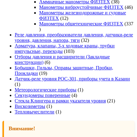
товара
38
Аммиачные манометры ФИЗТЕХ
38
товаров
46
Манометры виброустойчивые ФИЗТЕХ
46
то
Манометры железнодорожные и судовые
12
ФИЗТЕХ
12
товаров
Манометры общетехнические ФИЗТЕХ
337
337
товаров
Реле давления, преобразователи давления, датчики-реле
32
уровня, давления, напора, тяги
32
товара
Арматура, клапаны, 3-х ходовые краны, трубки
103
импульсные, переходы
103
товара
Отборы давления и расширители (Закладные
6
конструкции)
6
товаров
Бобышки, Гильзы, Оправы защитные, Пробки,
19
Прокладки
19
товаров
Датчик-реле уровня РОС-301, приборы учета в Казани
1
1
товар
1
Метеорологические приборы
1
4
товар
Секундомеры поверенные
4
товара
21
Стекла Клингера и рамки указателя уровня
21
1
товар
Вискозиметры
1
товар
1
Тепловычеслители
1
товар
Внимание!