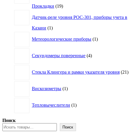
19
Прокладки
19
товаров
Датчик-реле уровня РОС-301, приборы учета в
1
Казани
1
товар
1
Метеорологические приборы
1
товар
4
Секундомеры поверенные
4
товара
21
Стекла Клингера и рамки указателя уровня
21
то
1
Вискозиметры
1
товар
1
Тепловычеслители
1
товар
Поиск
Поиск