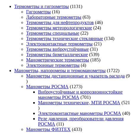
1131
Термометры и гигрометры
1131
16
товар
Гигрометры
16
товаров
63
Лабораторные термометры
63
товара
46
Термометры для нефтепродуктов
46
24
товаров
Термометры метеорологические
24
22
товара
Термометры специальные
22
товара
134
Термометры технические стеклянные
134
21
товара
Электроконтактные термометры
21
31
товар
Термометры виброустойчивые
31
товар
539
Термометры биметаллические
539
товаров
185
Манометрические термометры
185
4
товаров
Электронные термометры
4
товара
1722
Манометры, напоромеры и термоманометры
1722
товара
Манометры дистанционные и указатель расхода
9
9
товаров
1273
Манометры РОСМА
1273
товара
Виброустойчивые и коррозионностойкие
701
манометры РОСМА
701
товар
Манометры технические, МТИ РОСМА
521
521
товар
40
Электроконтактные манометры РОСМА
40
то
Реле давления, преобразователи давления
11
РОСМА
11
товаров
433
Манометры ФИЗТЕХ
433