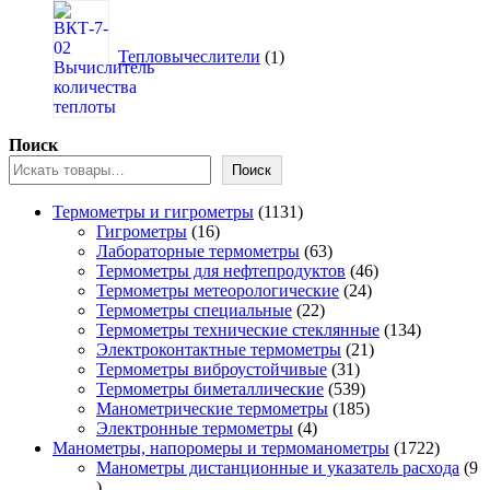
1
товар
Тепловычеслители
1
Поиск
Поиск
1131
Термометры и гигрометры
1131
16
товар
Гигрометры
16
товаров
63
Лабораторные термометры
63
товара
46
Термометры для нефтепродуктов
46
24
товаров
Термометры метеорологические
24
22
товара
Термометры специальные
22
товара
134
Термометры технические стеклянные
134
21
товара
Электроконтактные термометры
21
31
товар
Термометры виброустойчивые
31
товар
539
Термометры биметаллические
539
товаров
185
Манометрические термометры
185
4
товаров
Электронные термометры
4
товара
1722
Манометры, напоромеры и термоманометры
1722
товара
Манометры дистанционные и указатель расхода
9
9