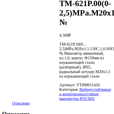
ТМ-621Р.00(0-
2,5)MPa.М20х1,
№
4,500
₽
ТМ-621Р.10(0…
2,5)MPa.М20х1,5.150С.1,0.NH3.
№ Манометр аммиачный,
кл.1,0, корпус Ф150мм из
нержавеющей стали
(разборный), IP65,
радиальный штуцер М20х1,5
из нержавеющей стали
Артикул:
УТ000011426
Категория:
Виброустойчивые
и коррозионностойкие
манометры РОСМА
Описание