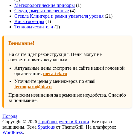
товар
1
Метеорологические приборы
1
4
товар
Секундомеры поверенные
4
товара
21
Стекла Клингера и рамки указателя уровня
21
1
товар
Вискозиметры
1
товар
1
Тепловычеслители
1
товар
Внимание!
На сайте идет реконструкция. Цены могут не
соответствовать актуальным.
Актуальные цены смотрите на сайте нашей головной
организации:
mera-tek.ru
Уточняйте цены у менеджеров по email:
termopara@bk.ru
Приносим извинения за временные неудобства. Спасибо
за понимание.
Погода
Copyright © 2026
Приборы учета в Казани
. Все права
защищены. Тема
Spacious
от ThemeGrill. На платформе:
WordPress
.