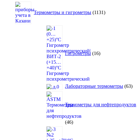
1131
товар
Термометры и гигрометры
1131
16
товаров
Гигрометры
16
63
Лабораторные термометры
63
това
Термометры для нефтепродуктов
46
46
товаров