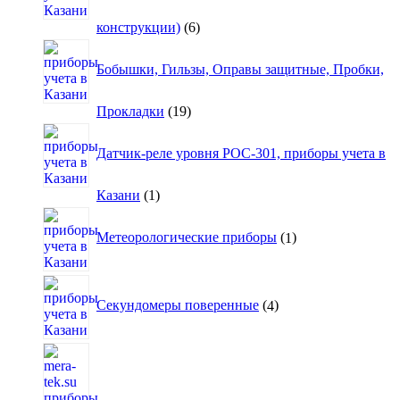
6
конструкции)
6
товаров
Бобышки, Гильзы, Оправы защитные, Пробки,
19
Прокладки
19
товаров
Датчик-реле уровня РОС-301, приборы учета в
1
Казани
1
товар
1
товар
Метеорологические приборы
1
4
товара
Секундомеры поверенные
4
21
то