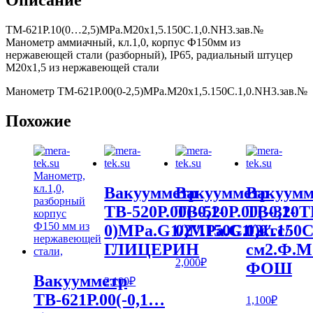
Описание
ТМ-621Р.10(0…2,5)MPa.М20х1,5.150С.1,0.NH3.зав.№
Манометр аммиачный, кл.1,0, корпус Ф150мм из
нержавеющей стали (разборный), IP65, радиальный штуцер
М20х1,5 из нержавеющей стали
Манометр ТМ-621Р.00(0-2,5)MPa.М20х1,5.150С.1,0.NH3.зав.№
Похожие
Вакуумметр
Вакуумметр
Вакуумм
ТВ-520Р.00(-0,1-
ТВ-520Р.00(-0,1-
ТВ-320Т
0)MPa.G1/2″.150С.1,0
0)MPa.G1/2″.150С
0)кгс/
ГЛИЦЕРИН
см2.Ф.М1
2,000
₽
ФОШ
Вакуумметр
2,100
₽
ТВ-621Р.00(-0,1…
1,100
₽