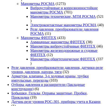
товаров
1273
Манометры РОСМА
1273
товара
Виброустойчивые и коррозионностойкие
701
манометры РОСМА
701
товар
Манометры технические, МТИ РОСМА
521
521
товар
40
Электроконтактные манометры РОСМА
40
то
Реле давления, преобразователи давления
11
РОСМА
11
товаров
433
Манометры ФИЗТЕХ
433
товара
38
Аммиачные манометры ФИЗТЕХ
38
товаров
46
Манометры виброустойчивые ФИЗТЕХ
46
то
Манометры железнодорожные и судовые
12
ФИЗТЕХ
12
товаров
Манометры общетехнические ФИЗТЕХ
337
337
товаров
Реле давления, преобразователи давления, датчики-реле
32
уровня, давления, напора, тяги
32
товара
Арматура, клапаны, 3-х ходовые краны, трубки
103
импульсные, переходы
103
товара
Отборы давления и расширители (Закладные
6
конструкции)
6
товаров
Бобышки, Гильзы, Оправы защитные, Пробки,
19
Прокладки
19
товаров
Датчик-реле уровня РОС-301, приборы учета в Казани
1
1