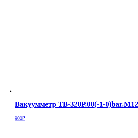
Вакуумметр ТВ-320Р.00(-1-0)bar.М12
900
₽