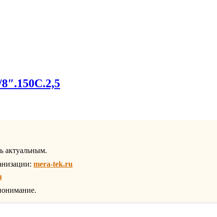
8″.150С.2,5
ть актуальным.
анизации:
mera-tek.ru
u
понимание.