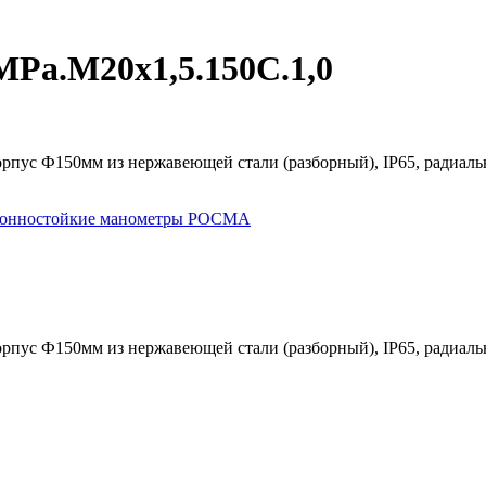
MPa.М20х1,5.150С.1,0
орпус Ф150мм из нержавеющей стали (разборный), IP65, радиал
зионностойкие манометры РОСМА
орпус Ф150мм из нержавеющей стали (разборный), IP65, радиал