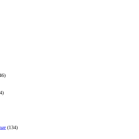
ра
46
46
товаров
24
4
товара
ра
134
ные
134
товара