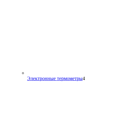
4
Электронные термометры
4
товара