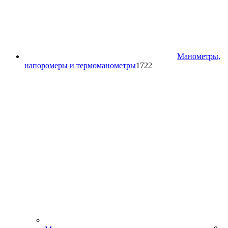
Манометры,
1722
напоромеры и термоманометры
1722
товара