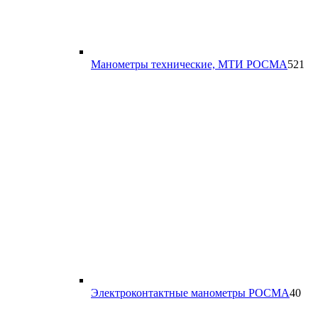
52
Манометры технические, МТИ РОСМА
521
то
40
Электроконтактные манометры РОСМА
40
тов