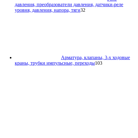
давления, преобразователи давления, датчики-реле
32
уровня, давления, напора, тяги
32
товара
Арматура, клапаны, 3-х ходовые
103
краны, трубки импульсные, переходы
103
товара