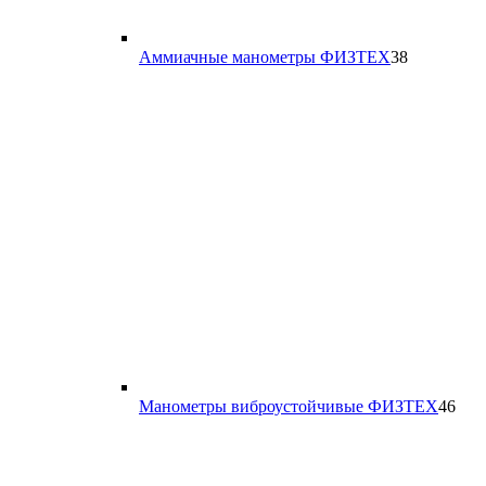
38
Аммиачные манометры ФИЗТЕХ
38
товаров
46
Манометры виброустойчивые ФИЗТЕХ
46
тов