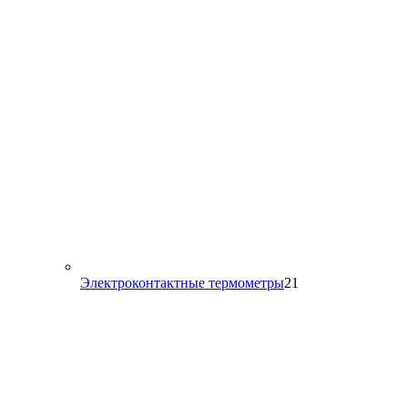
товара
21
Электроконтактные термометры
21
товар