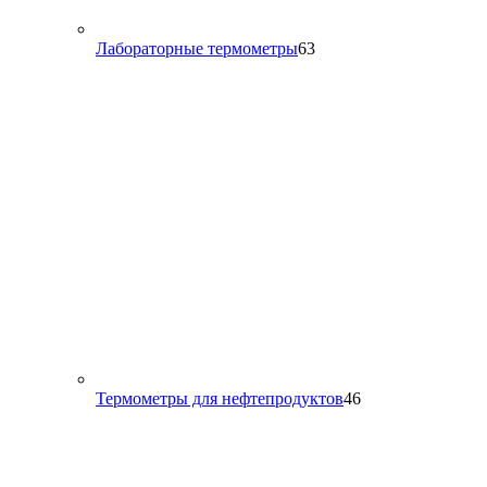
63
Лабораторные термометры
63
товара
46
Термометры для нефтепродуктов
46
товаров