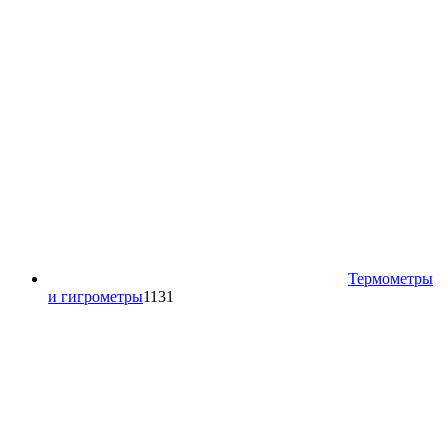
Термометры
1131
и гигрометры
1131
товар