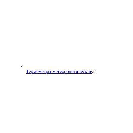
24
Термометры метеорологические
24
товара