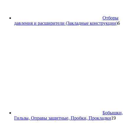
Отборы
6
давления и расширители (Закладные конструкции)
6
товар
Бобышки,
19
Гильзы, Оправы защитные, Пробки, Прокладки
19
товаров