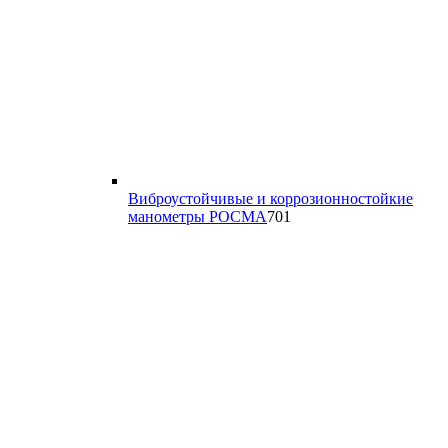
Виброустойчивые и коррозионностойкие
701
манометры РОСМА
701
товар