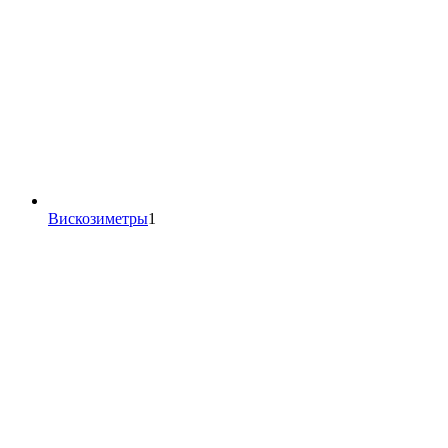
1
Вискозиметры
1
товар