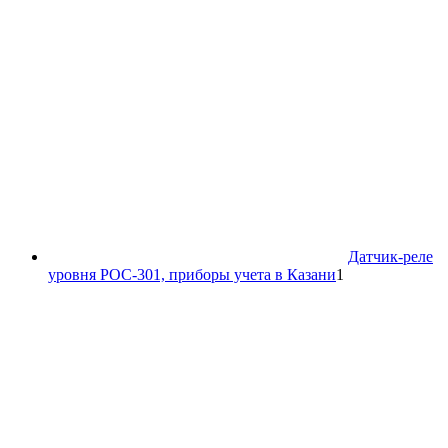
Датчик-реле
1
уровня РОС-301, приборы учета в Казани
1
товар