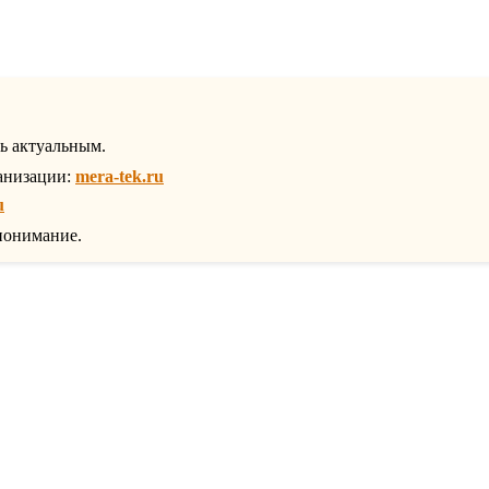
ть актуальным.
анизации:
mera-tek.ru
u
понимание.