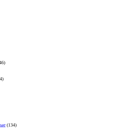
ра
46
46
товаров
24
4
товара
ра
134
товара
ные
134