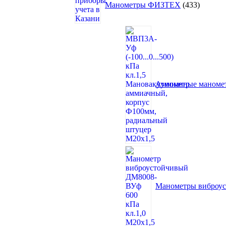
товара
Манометры ФИЗТЕХ
433
Аммиачные маном
Манометры виброу