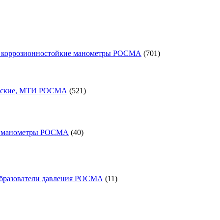
701
 коррозионностойкие манометры РОСМА
701
товар
521
товар
еские, МТИ РОСМА
521
40
товаров
е манометры РОСМА
40
11
товаров
образователи давления РОСМА
11