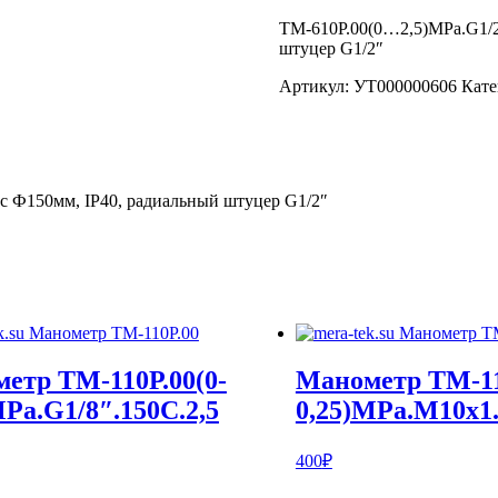
ТМ-610Р.00(0…2,5)MPa.G1/2″
штуцер G1/2″
Артикул:
УТ000000606
Кате
ус Ф150мм, IP40, радиальный штуцер G1/2″
етр ТМ-110Р.00(0-
Манометр ТМ-11
MPa.G1/8″.150С.2,5
0,25)MPa.М10х1.
400
₽