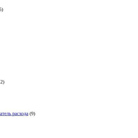
5
а
1722
товара
22
9
товаров
тель расхода
9