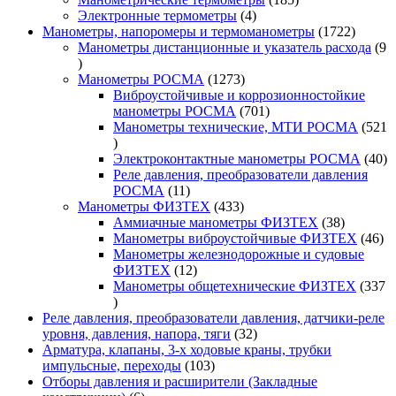
4
товаров
Электронные термометры
4
товара
1722
Манометры, напоромеры и термоманометры
1722
товара
Манометры дистанционные и указатель расхода
9
9
товаров
1273
Манометры РОСМА
1273
товара
Виброустойчивые и коррозионностойкие
701
манометры РОСМА
701
товар
Манометры технические, МТИ РОСМА
521
521
товар
40
Электроконтактные манометры РОСМА
40
то
Реле давления, преобразователи давления
11
РОСМА
11
товаров
433
Манометры ФИЗТЕХ
433
товара
38
Аммиачные манометры ФИЗТЕХ
38
товаров
46
Манометры виброустойчивые ФИЗТЕХ
46
то
Манометры железнодорожные и судовые
12
ФИЗТЕХ
12
товаров
Манометры общетехнические ФИЗТЕХ
337
337
товаров
Реле давления, преобразователи давления, датчики-реле
32
уровня, давления, напора, тяги
32
товара
Арматура, клапаны, 3-х ходовые краны, трубки
103
импульсные, переходы
103
товара
Отборы давления и расширители (Закладные