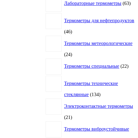
Лабораторные термометры
63
това
Термометры для нефтепродуктов
46
46
товаров
Термометры метеорологические
24
24
товара
22
Термометры специальные
22
това
Термометры технические
134
стеклянные
134
товара
Электроконтактные термометры
21
21
товар
Термометры виброустойчивые