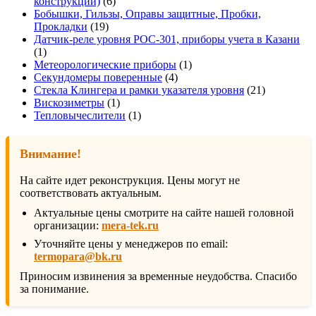
6
конструкции)
6
товаров
Бобышки, Гильзы, Оправы защитные, Пробки,
19
Прокладки
19
товаров
Датчик-реле уровня РОС-301, приборы учета в Казани
1
1
товар
1
Метеорологические приборы
1
4
товар
Секундомеры поверенные
4
товара
21
Стекла Клингера и рамки указателя уровня
21
1
товар
Вискозиметры
1
товар
1
Тепловычеслители
1
товар
Внимание!
На сайте идет реконструкция. Цены могут не
соответствовать актуальным.
Актуальные цены смотрите на сайте нашей головной
организации:
mera-tek.ru
Уточняйте цены у менеджеров по email:
termopara@bk.ru
Приносим извинения за временные неудобства. Спасибо
за понимание.