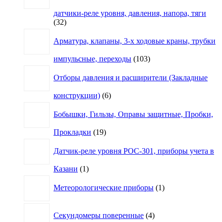
датчики-реле уровня, давления, напора, тяги
32
32
товара
Арматура, клапаны, 3-х ходовые краны, трубки
103
импульсные, переходы
103
товара
Отборы давления и расширители (Закладные
6
конструкции)
6
товаров
Бобышки, Гильзы, Оправы защитные, Пробки,
19
Прокладки
19
товаров
Датчик-реле уровня РОС-301, приборы учета в
1
Казани
1
товар
1
Метеорологические приборы
1
товар
4
Секундомеры поверенные
4
товара