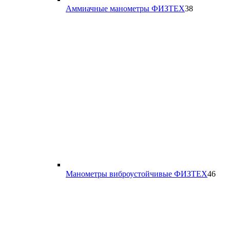
38
Аммиачные манометры ФИЗТЕХ
38
товаров
46
Манометры виброустойчивые ФИЗТЕХ
46
тов