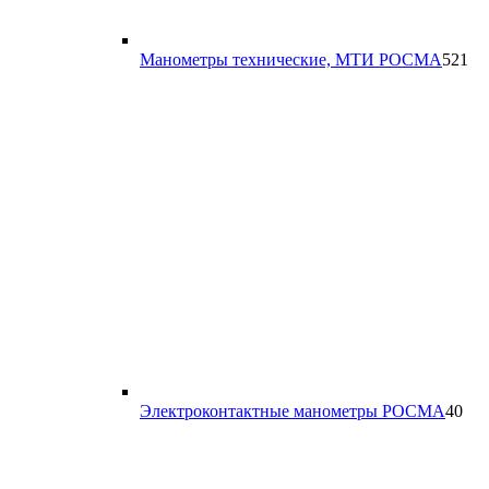
52
Манометры технические, МТИ РОСМА
521
то
40
Электроконтактные манометры РОСМА
40
тов