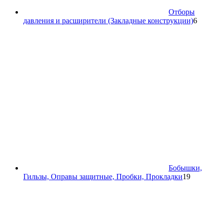
Отборы
6
давления и расширители (Закладные конструкции)
6
товар
Бобышки,
19
Гильзы, Оправы защитные, Пробки, Прокладки
19
товаров