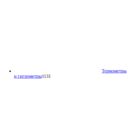
Термометры
1131
и гигрометры
1131
товар