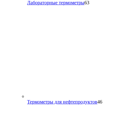
63
Лабораторные термометры
63
товара
46
Термометры для нефтепродуктов
46
товаров