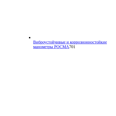
Виброустойчивые и коррозионностойкие
701
манометры РОСМА
701
товар