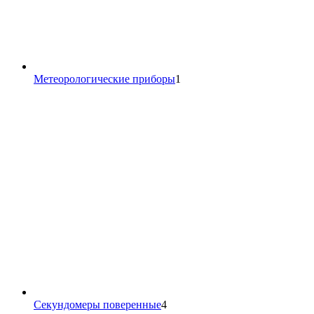
1
Метеорологические приборы
1
товар
4
Секундомеры поверенные
4