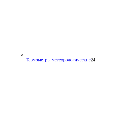
24
Термометры метеорологические
24
товара