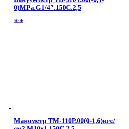
0)MPa.G1/4″.150С.2,5
500
₽
Манометр ТМ-110Р.00(0-1,6)кгс/
см2.M10х1.150С.2,5