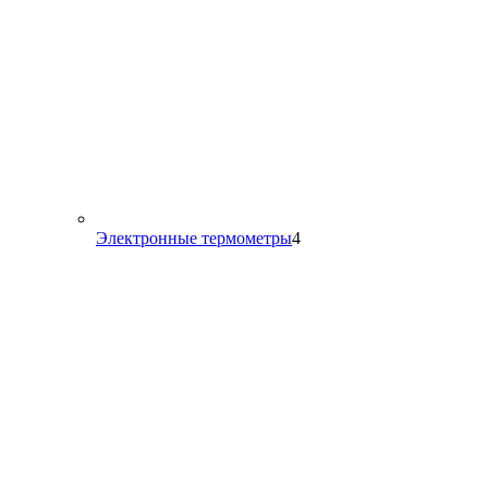
4
Электронные термометры
4
товара