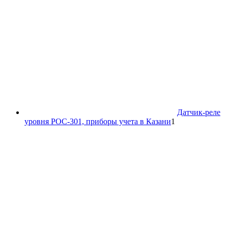
Датчик-реле
1
уровня РОС-301, приборы учета в Казани
1
товар