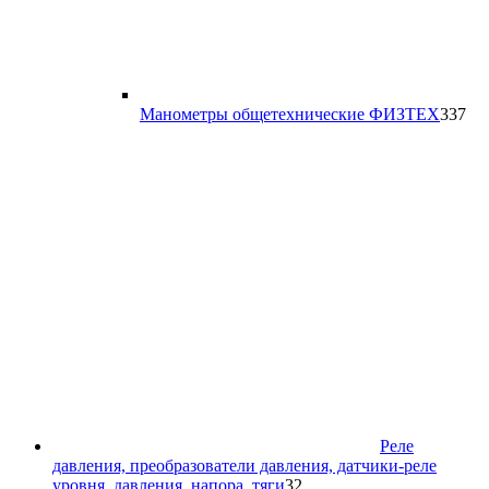
33
Манометры общетехнические ФИЗТЕХ
337
то
Реле
давления, преобразователи давления, датчики-реле
32
уровня, давления, напора, тяги
32