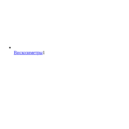
1
Вискозиметры
1
товар