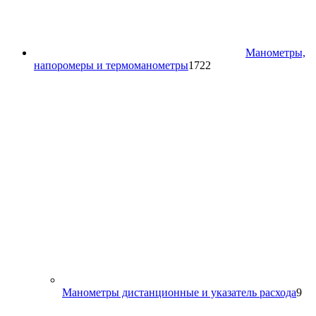
Манометры,
1722
напоромеры и термоманометры
1722
товара
9
Манометры дистанционные и указатель расхода
9
то