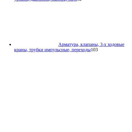
товара
Арматура, клапаны, 3-х ходовые
103
краны, трубки импульсные, переходы
103
товара