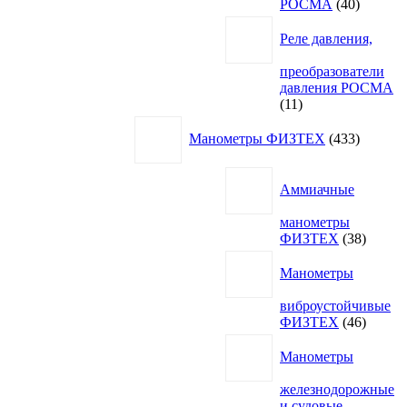
40
РОСМА
40
товаров
Реле давления,
преобразователи
давления РОСМА
11
11
товаров
433
Манометры ФИЗТЕХ
433
товара
Аммиачные
манометры
38
ФИЗТЕХ
38
товаро
Манометры
виброустойчивые
46
ФИЗТЕХ
46
товаро
Манометры
железнодорожные
и судовые