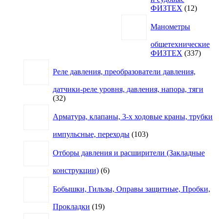
12
ФИЗТЕХ
12
товаро
Манометры
общетехнические
337
ФИЗТЕХ
337
товар
Реле давления, преобразователи давления,
датчики-реле уровня, давления, напора, тяги
32
32
товара
Арматура, клапаны, 3-х ходовые краны, трубки
103
импульсные, переходы
103
товара
Отборы давления и расширители (Закладные
6
конструкции)
6
товаров
Бобышки, Гильзы, Оправы защитные, Пробки,
19
Прокладки
19
товаров