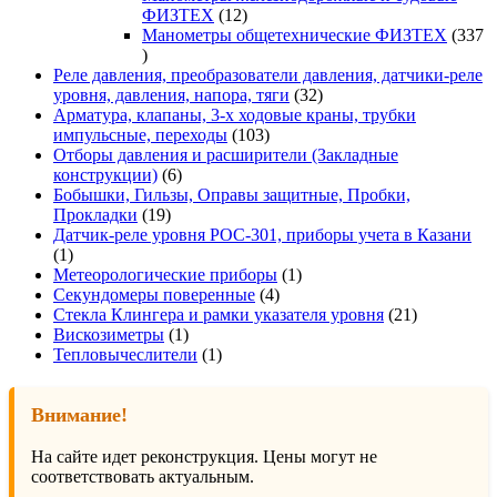
12
ФИЗТЕХ
12
товаров
Манометры общетехнические ФИЗТЕХ
337
337
товаров
Реле давления, преобразователи давления, датчики-реле
32
уровня, давления, напора, тяги
32
товара
Арматура, клапаны, 3-х ходовые краны, трубки
103
импульсные, переходы
103
товара
Отборы давления и расширители (Закладные
6
конструкции)
6
товаров
Бобышки, Гильзы, Оправы защитные, Пробки,
19
Прокладки
19
товаров
Датчик-реле уровня РОС-301, приборы учета в Казани
1
1
товар
1
Метеорологические приборы
1
4
товар
Секундомеры поверенные
4
товара
21
Стекла Клингера и рамки указателя уровня
21
1
товар
Вискозиметры
1
товар
1
Тепловычеслители
1
товар
Внимание!
На сайте идет реконструкция. Цены могут не
соответствовать актуальным.