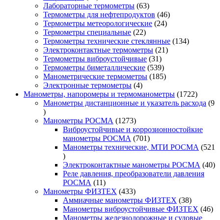
товаров
63
Лабораторные термометры
63
товара
46
Термометры для нефтепродуктов
46
24
товаров
Термометры метеорологические
24
22
товара
Термометры специальные
22
товара
134
Термометры технические стеклянные
134
21
товара
Электроконтактные термометры
21
31
товар
Термометры виброустойчивые
31
товар
539
Термометры биметаллические
539
товаров
185
Манометрические термометры
185
4
товаров
Электронные термометры
4
товара
1722
Манометры, напоромеры и термоманометры
1722
товара
Манометры дистанционные и указатель расхода
9
9
товаров
1273
Манометры РОСМА
1273
товара
Виброустойчивые и коррозионностойкие
701
манометры РОСМА
701
товар
Манометры технические, МТИ РОСМА
521
521
товар
40
Электроконтактные манометры РОСМА
40
то
Реле давления, преобразователи давления
11
РОСМА
11
товаров
433
Манометры ФИЗТЕХ
433
товара
38
Аммиачные манометры ФИЗТЕХ
38
товаров
46
Манометры виброустойчивые ФИЗТЕХ
46
то
Манометры железнодорожные и судовые