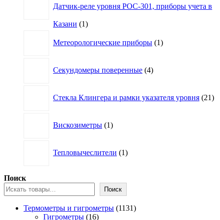
Датчик-реле уровня РОС-301, приборы учета в
1
Казани
1
товар
1
Метеорологические приборы
1
товар
4
Секундомеры поверенные
4
товара
21
Стекла Клингера и рамки указателя уровня
21
то
1
Вискозиметры
1
товар
1
Тепловычеслители
1
товар
Поиск
Поиск
1131
Термометры и гигрометры
1131
16
товар
Гигрометры
16