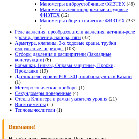
товаров
46
Манометры виброустойчивые ФИЗТЕХ
46
то
Манометры железнодорожные и судовые
12
ФИЗТЕХ
12
товаров
Манометры общетехнические ФИЗТЕХ
337
337
товаров
Реле давления, преобразователи давления, датчики-реле
32
уровня, давления, напора, тяги
32
товара
Арматура, клапаны, 3-х ходовые краны, трубки
103
импульсные, переходы
103
товара
Отборы давления и расширители (Закладные
6
конструкции)
6
товаров
Бобышки, Гильзы, Оправы защитные, Пробки,
19
Прокладки
19
товаров
Датчик-реле уровня РОС-301, приборы учета в Казани
1
1
товар
1
Метеорологические приборы
1
4
товар
Секундомеры поверенные
4
товара
21
Стекла Клингера и рамки указателя уровня
21
1
товар
Вискозиметры
1
товар
1
Тепловычеслители
1
товар
Внимание!
На сайте идет реконструкция. Цены могут не