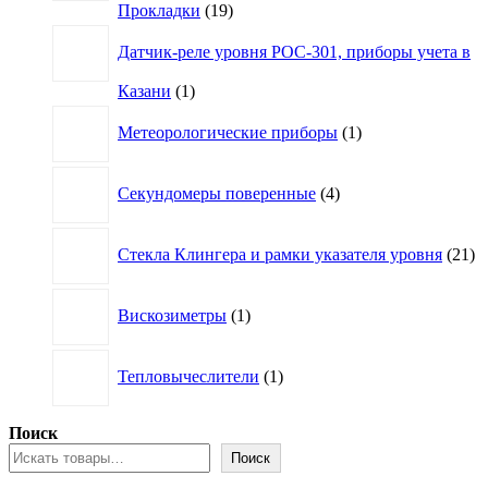
19
Прокладки
19
товаров
Датчик-реле уровня РОС-301, приборы учета в
1
Казани
1
товар
1
Метеорологические приборы
1
товар
4
Секундомеры поверенные
4
товара
21
Стекла Клингера и рамки указателя уровня
21
то
1
Вискозиметры
1
товар
1
Тепловычеслители
1
товар
Поиск
Поиск