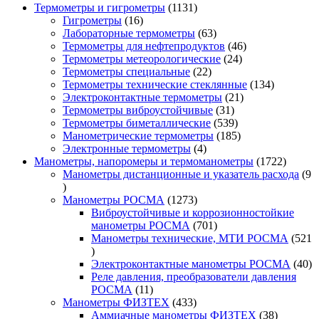
1131
Термометры и гигрометры
1131
16
товар
Гигрометры
16
товаров
63
Лабораторные термометры
63
товара
46
Термометры для нефтепродуктов
46
24
товаров
Термометры метеорологические
24
22
товара
Термометры специальные
22
товара
134
Термометры технические стеклянные
134
21
товара
Электроконтактные термометры
21
31
товар
Термометры виброустойчивые
31
товар
539
Термометры биметаллические
539
товаров
185
Манометрические термометры
185
4
товаров
Электронные термометры
4
товара
1722
Манометры, напоромеры и термоманометры
1722
товара
Манометры дистанционные и указатель расхода
9
9
товаров
1273
Манометры РОСМА
1273
товара
Виброустойчивые и коррозионностойкие
701
манометры РОСМА
701
товар
Манометры технические, МТИ РОСМА
521
521
товар
40
Электроконтактные манометры РОСМА
40
то
Реле давления, преобразователи давления
11
РОСМА
11
товаров
433
Манометры ФИЗТЕХ
433
товара
38
Аммиачные манометры ФИЗТЕХ
38