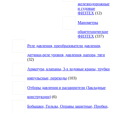
железнодорожные
и судовые
12
ФИЗТЕХ
12
товаро
Манометры
общетехнические
337
ФИЗТЕХ
337
товар
Реле давления, преобразователи давления,
датчики-реле уровня, давления, напора, тяги
32
32
товара
Арматура, клапаны, 3-х ходовые краны, трубки
103
импульсные, переходы
103
товара
Отборы давления и расширители (Закладные
6
конструкции)
6
товаров
Бобышки, Гильзы, Оправы защитные, Пробки,