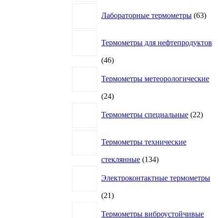
63
Лабораторные термометры
63
това
Термометры для нефтепродуктов
46
46
товаров
Термометры метеорологические
24
24
товара
22
Термометры специальные
22
това
Термометры технические
134
стеклянные
134
товара
Электроконтактные термометры
21
21
товар
Термометры виброустойчивые