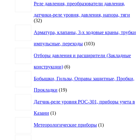
Реле давления, преобразователи давления,
датчики-реле уровня, давления, напора, тяги
32
32
товара
Арматура, клапаны, 3-х ходовые краны, трубки
103
импульсные, переходы
103
товара
Отборы давления и расширители (Закладные
6
конструкции)
6
товаров
Бобышки, Гильзы, Оправы защитные, Пробки,
19
Прокладки
19
товаров
Датчик-реле уровня РОС-301, приборы учета в
1
Казани
1
товар
1
Метеорологические приборы
1
товар
4