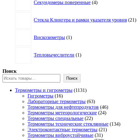
Секундомеры поверенные
4
товара
21
Стекла Клингера и рамки указателя уровня
21
то
1
Вискозиметры
1
товар
1
Тепловычеслители
1
товар
Поиск
Поиск
1131
Термометры и гигрометры
1131
16
товар
Гигрометры
16
товаров
63
Лабораторные термометры
63
товара
46
Термометры для нефтепродуктов
46
24
товаров
Термометры метеорологические
24
22
товара
Термометры специальные
22
товара
134
Термометры технические стеклянные
134
21
товара
Электроконтактные термометры
21
31
товар
Термометры виброустойчивые
31