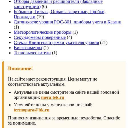
товара
Отборы давления и расширители (Закладные
6
конструкции)
6
товаров
Бобышки, Гильзы, Оправы защитные, Пробки,
19
Прокладки
19
товаров
Датчик-реле уровня РОС-301, приборы учета в Казани
1
1
товар
1
Метеорологические приборы
1
4
товар
Секундомеры поверенные
4
товара
21
Стекла Клингера и рамки указателя уровня
21
1
товар
Вискозиметры
1
товар
1
Тепловычеслители
1
товар
Внимание!
На сайте идет реконструкция. Цены могут не
соответствовать актуальным.
Актуальные цены смотрите на сайте нашей головной
организации:
mera-tek.ru
Уточняйте цены у менеджеров по email:
termopara@bk.ru
Приносим извинения за временные неудобства. Спасибо
за понимание.