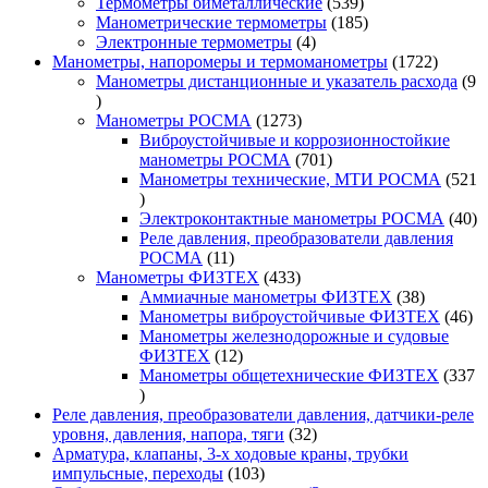
товар
539
Термометры биметаллические
539
товаров
185
Манометрические термометры
185
4
товаров
Электронные термометры
4
товара
1722
Манометры, напоромеры и термоманометры
1722
товара
Манометры дистанционные и указатель расхода
9
9
товаров
1273
Манометры РОСМА
1273
товара
Виброустойчивые и коррозионностойкие
701
манометры РОСМА
701
товар
Манометры технические, МТИ РОСМА
521
521
товар
40
Электроконтактные манометры РОСМА
40
то
Реле давления, преобразователи давления
11
РОСМА
11
товаров
433
Манометры ФИЗТЕХ
433
товара
38
Аммиачные манометры ФИЗТЕХ
38
товаров
46
Манометры виброустойчивые ФИЗТЕХ
46
то
Манометры железнодорожные и судовые
12
ФИЗТЕХ
12
товаров
Манометры общетехнические ФИЗТЕХ
337
337
товаров
Реле давления, преобразователи давления, датчики-реле
32
уровня, давления, напора, тяги
32
товара
Арматура, клапаны, 3-х ходовые краны, трубки
103
импульсные, переходы
103