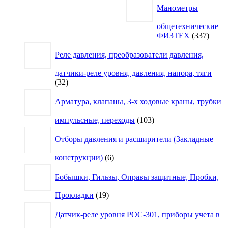
Манометры
общетехнические
337
ФИЗТЕХ
337
товар
Реле давления, преобразователи давления,
датчики-реле уровня, давления, напора, тяги
32
32
товара
Арматура, клапаны, 3-х ходовые краны, трубки
103
импульсные, переходы
103
товара
Отборы давления и расширители (Закладные
6
конструкции)
6
товаров
Бобышки, Гильзы, Оправы защитные, Пробки,
19
Прокладки
19
товаров
Датчик-реле уровня РОС-301, приборы учета в