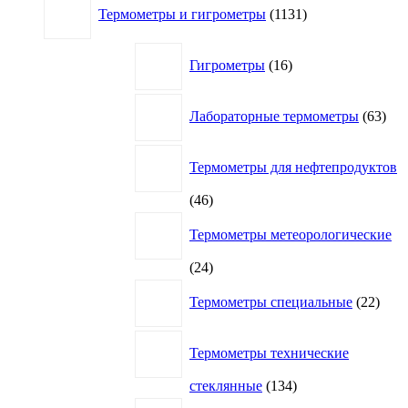
Термометры и гигрометры
1131
товар
16
Гигрометры
16
товаров
63
Лабораторные термометры
63
това
Термометры для нефтепродуктов
46
46
товаров
Термометры метеорологические
24
24
товара
22
Термометры специальные
22
това
Термометры технические
134
стеклянные
134
товара