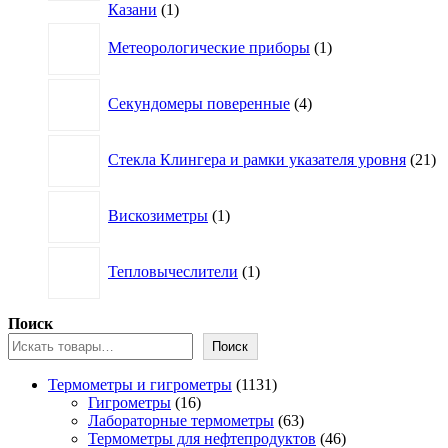
1
Казани
1
товар
1
Метеорологические приборы
1
товар
4
Секундомеры поверенные
4
товара
21
Стекла Клингера и рамки указателя уровня
21
то
1
Вискозиметры
1
товар
1
Тепловычеслители
1
товар
Поиск
Поиск
1131
Термометры и гигрометры
1131
16
товар
Гигрометры
16
товаров
63
Лабораторные термометры
63
товара
46
Термометры для нефтепродуктов
46