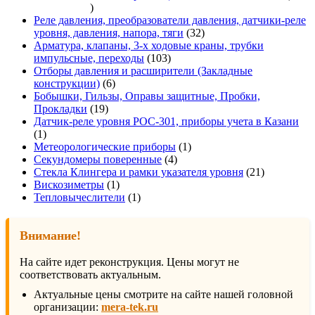
337
товаров
Реле давления, преобразователи давления, датчики-реле
32
уровня, давления, напора, тяги
32
товара
Арматура, клапаны, 3-х ходовые краны, трубки
103
импульсные, переходы
103
товара
Отборы давления и расширители (Закладные
6
конструкции)
6
товаров
Бобышки, Гильзы, Оправы защитные, Пробки,
19
Прокладки
19
товаров
Датчик-реле уровня РОС-301, приборы учета в Казани
1
1
товар
1
Метеорологические приборы
1
4
товар
Секундомеры поверенные
4
товара
21
Стекла Клингера и рамки указателя уровня
21
1
товар
Вискозиметры
1
товар
1
Тепловычеслители
1
товар
Внимание!
На сайте идет реконструкция. Цены могут не
соответствовать актуальным.
Актуальные цены смотрите на сайте нашей головной
организации:
mera-tek.ru