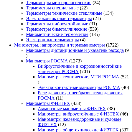
24
товаров
Термометры метеорологические
24
22
товара
Термометры специальные
22
товара
134
Термометры технические стеклянные
134
21
товара
Электроконтактные термометры
21
31
товар
Термометры виброустойчивые
31
товар
539
Термометры биметаллические
539
товаров
185
Манометрические термометры
185
4
товаров
Электронные термометры
4
товара
1722
Манометры, напоромеры и термоманометры
1722
товара
Манометры дистанционные и указатель расхода
9
9
товаров
1273
Манометры РОСМА
1273
товара
Виброустойчивые и коррозионностойкие
701
манометры РОСМА
701
товар
Манометры технические, МТИ РОСМА
521
521
товар
40
Электроконтактные манометры РОСМА
40
то
Реле давления, преобразователи давления
11
РОСМА
11
товаров
433
Манометры ФИЗТЕХ
433
товара
38
Аммиачные манометры ФИЗТЕХ
38
товаров
46
Манометры виброустойчивые ФИЗТЕХ
46
то
Манометры железнодорожные и судовые
12
ФИЗТЕХ
12
товаров
Манометры общетехнические ФИЗТЕХ
337