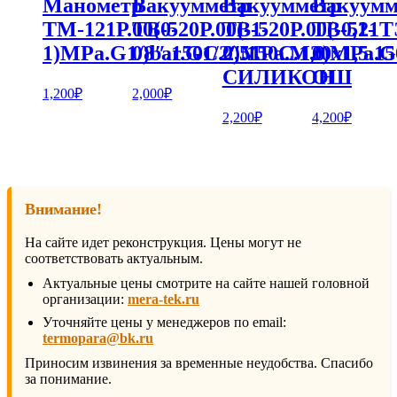
Манометр
Вакуумметр
Вакуумметр
Вакуумм
ТМ-121Р.00(0-
ТВ-520Р.00(-1-
ТВ-520Р.00(-0,1-
ТВ-521Т
1)MPa.G1/8″.150С.2,5
0)bar.G1/2″.150С.1,0
0)MPa.М20х1,5.15
0)MPa.G1
СИЛИКОН
ОШ
1,200
₽
2,000
₽
2,200
₽
4,200
₽
Внимание!
На сайте идет реконструкция. Цены могут не
соответствовать актуальным.
Актуальные цены смотрите на сайте нашей головной
организации:
mera-tek.ru
Уточняйте цены у менеджеров по email:
termopara@bk.ru
Приносим извинения за временные неудобства. Спасибо
за понимание.