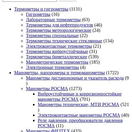
1131
Термометры и гигрометры
1131
16
товар
Гигрометры
16
товаров
63
Лабораторные термометры
63
товара
46
Термометры для нефтепродуктов
46
24
товаров
Термометры метеорологические
24
22
товара
Термометры специальные
22
товара
134
Термометры технические стеклянные
134
21
товара
Электроконтактные термометры
21
31
товар
Термометры виброустойчивые
31
товар
539
Термометры биметаллические
539
товаров
185
Манометрические термометры
185
4
товаров
Электронные термометры
4
товара
1722
Манометры, напоромеры и термоманометры
1722
товара
Манометры дистанционные и указатель расхода
9
9
товаров
1273
Манометры РОСМА
1273
товара
Виброустойчивые и коррозионностойкие
701
манометры РОСМА
701
товар
Манометры технические, МТИ РОСМА
521
521
товар
40
Электроконтактные манометры РОСМА
40
то
Реле давления, преобразователи давления
11
РОСМА
11
товаров
433
Манометры ФИЗТЕХ
433