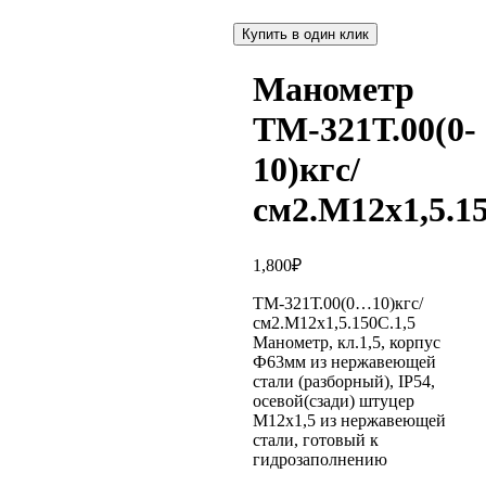
Купить в один клик
Манометр
ТМ-321Т.00(0-
10)кгс/
см2.М12х1,5.15
1,800
₽
ТМ-321Т.00(0…10)кгс/
см2.М12х1,5.150С.1,5
Манометр, кл.1,5, корпус
Ф63мм из нержавеющей
стали (разборный), IP54,
осевой(сзади) штуцер
М12х1,5 из нержавеющей
стали, готовый к
гидрозаполнению