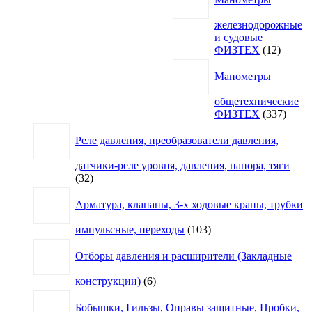
железнодорожные
и судовые
12
ФИЗТЕХ
12
товаро
Манометры
общетехнические
337
ФИЗТЕХ
337
товар
Реле давления, преобразователи давления,
датчики-реле уровня, давления, напора, тяги
32
32
товара
Арматура, клапаны, 3-х ходовые краны, трубки
103
импульсные, переходы
103
товара
Отборы давления и расширители (Закладные
6
конструкции)
6
товаров
Бобышки, Гильзы, Оправы защитные, Пробки,