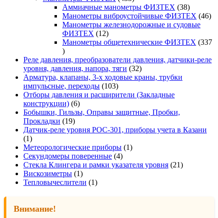
товара
38
Аммиачные манометры ФИЗТЕХ
38
товаров
46
Манометры виброустойчивые ФИЗТЕХ
46
то
Манометры железнодорожные и судовые
12
ФИЗТЕХ
12
товаров
Манометры общетехнические ФИЗТЕХ
337
337
товаров
Реле давления, преобразователи давления, датчики-реле
32
уровня, давления, напора, тяги
32
товара
Арматура, клапаны, 3-х ходовые краны, трубки
103
импульсные, переходы
103
товара
Отборы давления и расширители (Закладные
6
конструкции)
6
товаров
Бобышки, Гильзы, Оправы защитные, Пробки,
19
Прокладки
19
товаров
Датчик-реле уровня РОС-301, приборы учета в Казани
1
1
товар
1
Метеорологические приборы
1
4
товар
Секундомеры поверенные
4
товара
21
Стекла Клингера и рамки указателя уровня
21
1
товар
Вискозиметры
1
товар
1
Тепловычеслители
1
товар
Внимание!