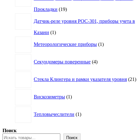
19
Прокладки
19
товаров
Датчик-реле уровня РОС-301, приборы учета в
1
Казани
1
товар
1
Метеорологические приборы
1
товар
4
Секундомеры поверенные
4
товара
21
Стекла Клингера и рамки указателя уровня
21
то
1
Вискозиметры
1
товар
1
Тепловычеслители
1
товар
Поиск
Поиск