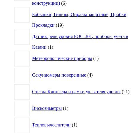
6
конструкции)
6
товаров
Бобышки, Гильзы, Оправы защитные, Пробки,
19
Прокладки
19
товаров
Датчик-реле уровня РОС-301, приборы учета в
1
Казани
1
товар
1
Метеорологические приборы
1
товар
4
Секундомеры поверенные
4
товара
21
Стекла Клингера и рамки указателя уровня
21
то
1
Вискозиметры
1
товар
1
Тепловычеслители
1
товар