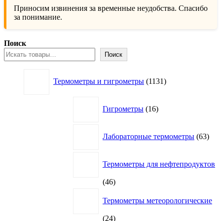
Приносим извинения за временные неудобства. Спасибо
за понимание.
Поиск
Поиск
1131
Термометры и гигрометры
1131
товар
16
Гигрометры
16
товаров
63
Лабораторные термометры
63
това
Термометры для нефтепродуктов
46
46
товаров
Термометры метеорологические
24
24