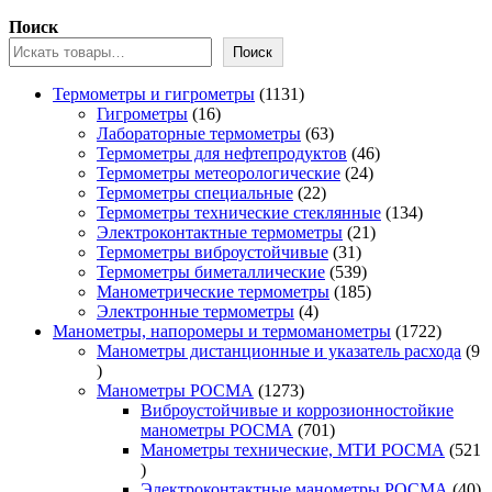
Поиск
Поиск
1131
Термометры и гигрометры
1131
16
товар
Гигрометры
16
товаров
63
Лабораторные термометры
63
товара
46
Термометры для нефтепродуктов
46
24
товаров
Термометры метеорологические
24
22
товара
Термометры специальные
22
товара
134
Термометры технические стеклянные
134
21
товара
Электроконтактные термометры
21
31
товар
Термометры виброустойчивые
31
товар
539
Термометры биметаллические
539
товаров
185
Манометрические термометры
185
4
товаров
Электронные термометры
4
товара
1722
Манометры, напоромеры и термоманометры
1722
товара
Манометры дистанционные и указатель расхода
9
9
товаров
1273
Манометры РОСМА
1273
товара
Виброустойчивые и коррозионностойкие
701
манометры РОСМА
701
товар
Манометры технические, МТИ РОСМА
521
521
товар
40
Электроконтактные манометры РОСМА
40