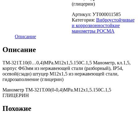
(глицерин)
Артикул:
УТ000011585
Категория:
Виброустойчивые
и коррозионностойкие
манометры РОСМА
Описание
Описание
ТМ-321Т.10(0…0,4)MPa.М12х1,5.150С.1,5 Манометр, кл.1,5,
корпус Ф63мм из нержавеющей стали (разборный), IP54,
осевой(сзади) штуцер М12х1,5 из нержавеющей стали,
гидрозаполнение (глицерин)
Манометр ТМ-321Т.00(0-0,4)MPa.М12х1,5.150С.1,5
ГЛИЦЕРИН
Похожие