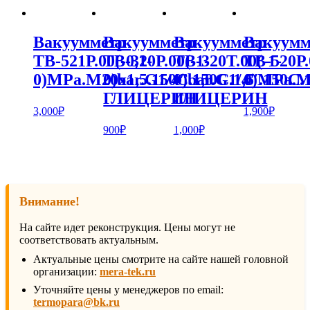
Вакуумметр
Вакуумметр
Вакуумметр
Вакуумм
ТВ-521Р.00(-0,1-
ТВ-320Р.00(-1-
ТВ-320Т.00(-1-
ТВ-520Р.
0)MPa.М20х1,5.150С.1,0
0)bar.G1/4″.150С.1,5
0)bar.G1/4″.150С.1
0)MPa.М2
ГЛИЦЕРИН
ГЛИЦЕРИН
3,000
₽
1,900
₽
900
₽
1,000
₽
Внимание!
На сайте идет реконструкция. Цены могут не
соответствовать актуальным.
Актуальные цены смотрите на сайте нашей головной
организации:
mera-tek.ru
Уточняйте цены у менеджеров по email:
termopara@bk.ru