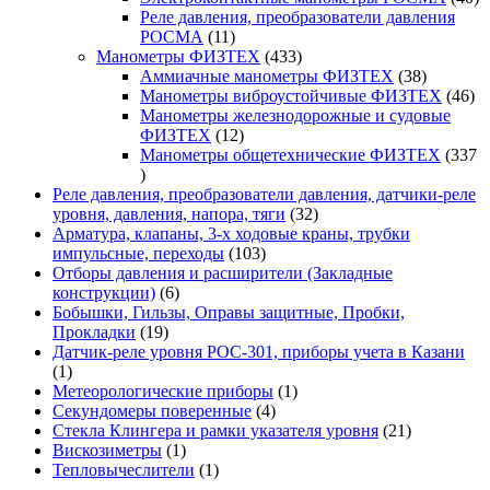
то
Реле давления, преобразователи давления
11
РОСМА
11
товаров
433
Манометры ФИЗТЕХ
433
товара
38
Аммиачные манометры ФИЗТЕХ
38
товаров
46
Манометры виброустойчивые ФИЗТЕХ
46
то
Манометры железнодорожные и судовые
12
ФИЗТЕХ
12
товаров
Манометры общетехнические ФИЗТЕХ
337
337
товаров
Реле давления, преобразователи давления, датчики-реле
32
уровня, давления, напора, тяги
32
товара
Арматура, клапаны, 3-х ходовые краны, трубки
103
импульсные, переходы
103
товара
Отборы давления и расширители (Закладные
6
конструкции)
6
товаров
Бобышки, Гильзы, Оправы защитные, Пробки,
19
Прокладки
19
товаров
Датчик-реле уровня РОС-301, приборы учета в Казани
1
1
товар
1
Метеорологические приборы
1
4
товар
Секундомеры поверенные
4
товара
21
Стекла Клингера и рамки указателя уровня
21
1
товар
Вискозиметры
1
товар
1
Тепловычеслители
1
товар