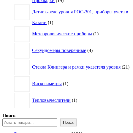
19
Прокладки
19
товаров
Датчик-реле уровня РОС-301, приборы учета в
1
Казани
1
товар
1
Метеорологические приборы
1
товар
4
Секундомеры поверенные
4
товара
21
Стекла Клингера и рамки указателя уровня
21
то
1
Вискозиметры
1
товар
1
Тепловычеслители
1
товар
Поиск
Поиск