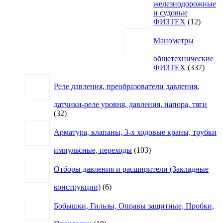
железнодорожные
и судовые
12
ФИЗТЕХ
12
товаро
Манометры
общетехнические
337
ФИЗТЕХ
337
товар
Реле давления, преобразователи давления,
датчики-реле уровня, давления, напора, тяги
32
32
товара
Арматура, клапаны, 3-х ходовые краны, трубки
103
импульсные, переходы
103
товара
Отборы давления и расширители (Закладные
6
конструкции)
6
товаров
Бобышки, Гильзы, Оправы защитные, Пробки,