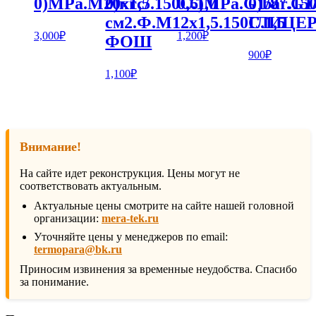
0)MPa.М20х1,5.150С.1,0
0)кгс/
0,6)MPa.G1/8″.150
0)bar.G1
см2.Ф.М12х1,5.150С.1,5
ГЛИЦЕ
3,000
₽
1,200
₽
ФОШ
900
₽
1,100
₽
Внимание!
На сайте идет реконструкция. Цены могут не
соответствовать актуальным.
Актуальные цены смотрите на сайте нашей головной
организации:
mera-tek.ru
Уточняйте цены у менеджеров по email:
termopara@bk.ru
Приносим извинения за временные неудобства. Спасибо
за понимание.