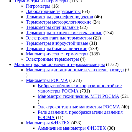
1131
Термометры и гигрометры
1131
16
товар
Гигрометры
16
товаров
63
Лабораторные термометры
63
товара
46
Термометры для нефтепродуктов
46
24
товаров
Термометры метеорологические
24
22
товара
Термометры специальные
22
товара
134
Термометры технические стеклянные
134
21
товара
Электроконтактные термометры
21
31
товар
Термометры виброустойчивые
31
товар
539
Термометры биметаллические
539
товаров
185
Манометрические термометры
185
4
товаров
Электронные термометры
4
товара
1722
Манометры, напоромеры и термоманометры
1722
товара
Манометры дистанционные и указатель расхода
9
9
товаров
1273
Манометры РОСМА
1273
товара
Виброустойчивые и коррозионностойкие
701
манометры РОСМА
701
товар
Манометры технические, МТИ РОСМА
521
521
товар
40
Электроконтактные манометры РОСМА
40
то
Реле давления, преобразователи давления
11
РОСМА
11
товаров
433
Манометры ФИЗТЕХ
433
товара
38
Аммиачные манометры ФИЗТЕХ
38