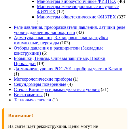
товаров
46
Манометры виброустойчивые ФИЗТЕХ
46
то
Манометры железнодорожные и судовые
12
ФИЗТЕХ
12
товаров
Манометры общетехнические ФИЗТЕХ
337
337
товаров
Реле давления, преобразователи давления, датчики-реле
32
уровня, давления, напора, тяги
32
товара
Арматура, клапаны, 3-х ходовые краны, трубки
103
импульсные, переходы
103
товара
Отборы давления и расширители (Закладные
6
конструкции)
6
товаров
Бобышки, Гильзы, Оправы защитные, Пробки,
19
Прокладки
19
товаров
Датчик-реле уровня РОС-301, приборы учета в Казани
1
1
товар
1
Метеорологические приборы
1
4
товар
Секундомеры поверенные
4
товара
21
Стекла Клингера и рамки указателя уровня
21
1
товар
Вискозиметры
1
товар
1
Тепловычеслители
1
товар
Внимание!
На сайте идет реконструкция. Цены могут не