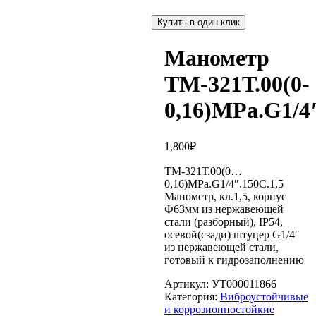
Купить в один клик
Манометр
ТМ-321Т.00(0-
0,16)MPa.G1/4″
1,800
₽
ТМ-321Т.00(0…
0,16)MPa.G1/4″.150С.1,5
Манометр, кл.1,5, корпус
Ф63мм из нержавеющей
стали (разборный), IP54,
осевой(сзади) штуцер G1/4″
из нержавеющей стали,
готовый к гидрозаполнению
Артикул:
УТ000011866
Категория:
Виброустойчивые
и коррозионностойкие