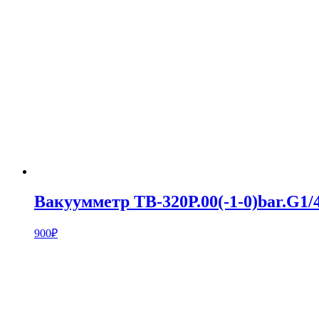
Вакуумметр ТВ-320Р.00(-1-0)bar.G1/4
900
₽