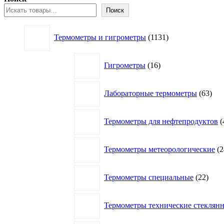
Поиск
1131
Термометры и гигрометры
1131
товар
16
Гигрометры
16
товаров
63
Лабораторные термометры
63
това
Термометры для нефтепродуктов
Термометры метеорологические
2
22
Термометры специальные
22
това
Термометры технические стеклян