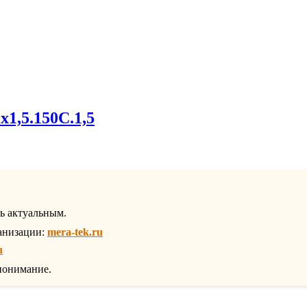
х1,5.150С.1,5
ть актуальным.
анизации:
mera-tek.ru
u
понимание.