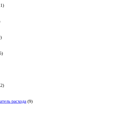
21
21
товар
31
товар
539
9
товаров
185
5
товаров
а
1722
22
товара
9
тель расхода
9
товаров