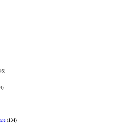
ра
46
46
товаров
24
4
товара
ра
134
ные
134
товара