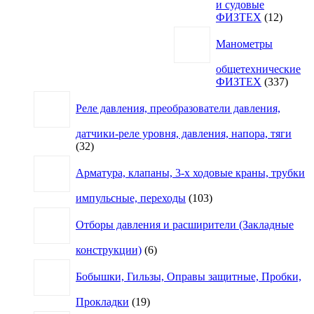
и судовые
12
ФИЗТЕХ
12
товаро
Манометры
общетехнические
337
ФИЗТЕХ
337
товар
Реле давления, преобразователи давления,
датчики-реле уровня, давления, напора, тяги
32
32
товара
Арматура, клапаны, 3-х ходовые краны, трубки
103
импульсные, переходы
103
товара
Отборы давления и расширители (Закладные
6
конструкции)
6
товаров
Бобышки, Гильзы, Оправы защитные, Пробки,
19
Прокладки
19
товаров