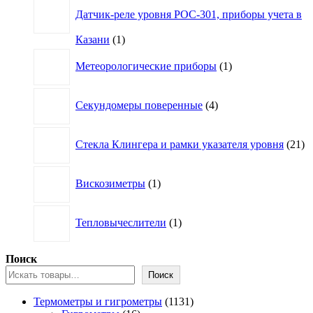
Датчик-реле уровня РОС-301, приборы учета в
1
Казани
1
товар
1
Метеорологические приборы
1
товар
4
Секундомеры поверенные
4
товара
21
Стекла Клингера и рамки указателя уровня
21
то
1
Вискозиметры
1
товар
1
Тепловычеслители
1
товар
Поиск
Поиск
1131
Термометры и гигрометры
1131