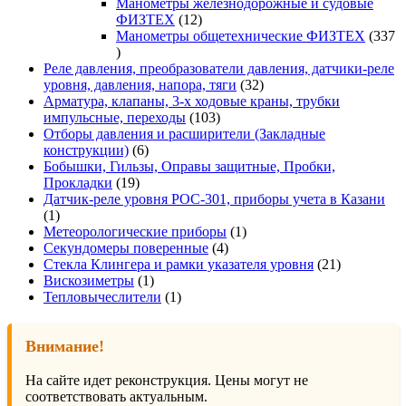
то
Манометры железнодорожные и судовые
12
ФИЗТЕХ
12
товаров
Манометры общетехнические ФИЗТЕХ
337
337
товаров
Реле давления, преобразователи давления, датчики-реле
32
уровня, давления, напора, тяги
32
товара
Арматура, клапаны, 3-х ходовые краны, трубки
103
импульсные, переходы
103
товара
Отборы давления и расширители (Закладные
6
конструкции)
6
товаров
Бобышки, Гильзы, Оправы защитные, Пробки,
19
Прокладки
19
товаров
Датчик-реле уровня РОС-301, приборы учета в Казани
1
1
товар
1
Метеорологические приборы
1
4
товар
Секундомеры поверенные
4
товара
21
Стекла Клингера и рамки указателя уровня
21
1
товар
Вискозиметры
1
товар
1
Тепловычеслители
1
товар
Внимание!
На сайте идет реконструкция. Цены могут не
соответствовать актуальным.