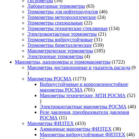
16
товар
Гигрометры
16
товаров
63
Лабораторные термометры
63
товара
46
Термометры для нефтепродуктов
46
24
товаров
Термометры метеорологические
24
22
товара
Термометры специальные
22
товара
134
Термометры технические стеклянные
134
21
товара
Электроконтактные термометры
21
31
товар
Термометры виброустойчивые
31
товар
539
Термометры биметаллические
539
товаров
185
Манометрические термометры
185
4
товаров
Электронные термометры
4
товара
1722
Манометры, напоромеры и термоманометры
1722
товара
Манометры дистанционные и указатель расхода
9
9
товаров
1273
Манометры РОСМА
1273
товара
Виброустойчивые и коррозионностойкие
701
манометры РОСМА
701
товар
Манометры технические, МТИ РОСМА
521
521
товар
40
Электроконтактные манометры РОСМА
40
то
Реле давления, преобразователи давления
11
РОСМА
11
товаров
433
Манометры ФИЗТЕХ
433
товара
38
Аммиачные манометры ФИЗТЕХ
38
товаров
46
Манометры виброустойчивые ФИЗТЕХ
46