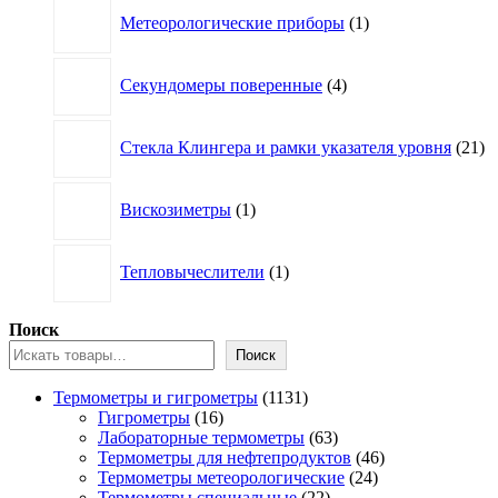
1
Метеорологические приборы
1
товар
4
Секундомеры поверенные
4
товара
21
Стекла Клингера и рамки указателя уровня
21
то
1
Вискозиметры
1
товар
1
Тепловычеслители
1
товар
Поиск
Поиск
1131
Термометры и гигрометры
1131
16
товар
Гигрометры
16
товаров
63
Лабораторные термометры
63
товара
46
Термометры для нефтепродуктов
46
24
товаров
Термометры метеорологические
24
22
товара
Термометры специальные
22