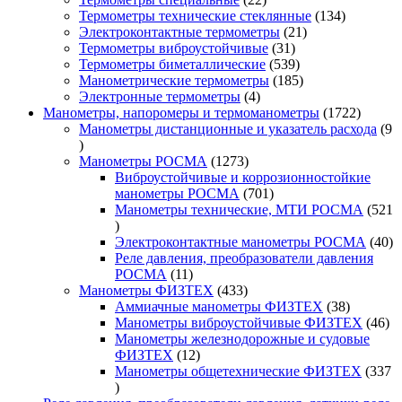
товара
134
Термометры технические стеклянные
134
21
товара
Электроконтактные термометры
21
31
товар
Термометры виброустойчивые
31
товар
539
Термометры биметаллические
539
товаров
185
Манометрические термометры
185
4
товаров
Электронные термометры
4
товара
1722
Манометры, напоромеры и термоманометры
1722
товара
Манометры дистанционные и указатель расхода
9
9
товаров
1273
Манометры РОСМА
1273
товара
Виброустойчивые и коррозионностойкие
701
манометры РОСМА
701
товар
Манометры технические, МТИ РОСМА
521
521
товар
40
Электроконтактные манометры РОСМА
40
то
Реле давления, преобразователи давления
11
РОСМА
11
товаров
433
Манометры ФИЗТЕХ
433
товара
38
Аммиачные манометры ФИЗТЕХ
38
товаров
46
Манометры виброустойчивые ФИЗТЕХ
46
то
Манометры железнодорожные и судовые
12
ФИЗТЕХ
12
товаров
Манометры общетехнические ФИЗТЕХ
337
337