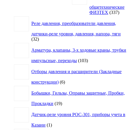
общетехнические
337
ФИЗТЕХ
337
товар
Реле давления, преобразователи давления,
датчики-реле уровня, давления, напора, тяги
32
32
товара
Арматура, клапаны, 3-х ходовые краны, трубки
103
импульсные, переходы
103
товара
Отборы давления и расширители (Закладные
6
конструкции)
6
товаров
Бобышки, Гильзы, Оправы защитные, Пробки,
19
Прокладки
19
товаров
Датчик-реле уровня РОС-301, приборы учета в
1
Казани
1
товар