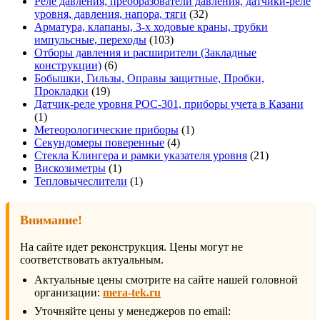
товаров
Реле давления, преобразователи давления, датчики-реле
32
уровня, давления, напора, тяги
32
товара
Арматура, клапаны, 3-х ходовые краны, трубки
103
импульсные, переходы
103
товара
Отборы давления и расширители (Закладные
6
конструкции)
6
товаров
Бобышки, Гильзы, Оправы защитные, Пробки,
19
Прокладки
19
товаров
Датчик-реле уровня РОС-301, приборы учета в Казани
1
1
товар
1
Метеорологические приборы
1
4
товар
Секундомеры поверенные
4
товара
21
Стекла Клингера и рамки указателя уровня
21
1
товар
Вискозиметры
1
товар
1
Тепловычеслители
1
товар
Внимание!
На сайте идет реконструкция. Цены могут не
соответствовать актуальным.
Актуальные цены смотрите на сайте нашей головной
организации:
mera-tek.ru
Уточняйте цены у менеджеров по email: