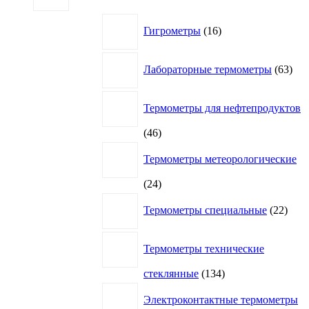
16
Гигрометры
16
товаров
63
Лабораторные термометры
63
това
Термометры для нефтепродуктов
46
46
товаров
Термометры метеорологические
24
24
товара
22
Термометры специальные
22
това
Термометры технические
134
стеклянные
134
товара
Электроконтактные термометры