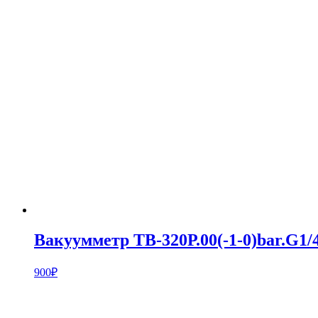
Вакуумметр ТВ-320Р.00(-1-0)bar.G1/4
900
₽