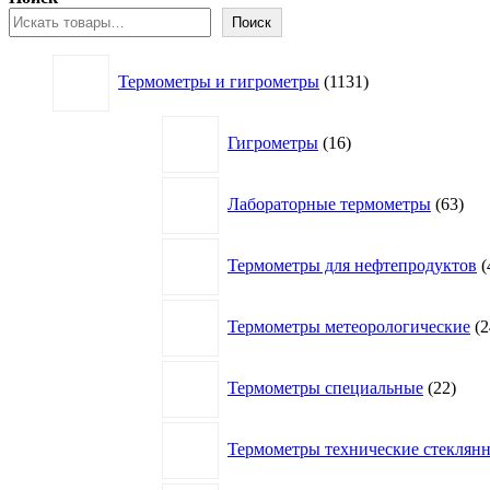
Поиск
1131
Термометры и гигрометры
1131
товар
16
Гигрометры
16
товаров
63
Лабораторные термометры
63
това
Термометры для нефтепродуктов
Термометры метеорологические
2
22
Термометры специальные
22
това
Термометры технические стеклян