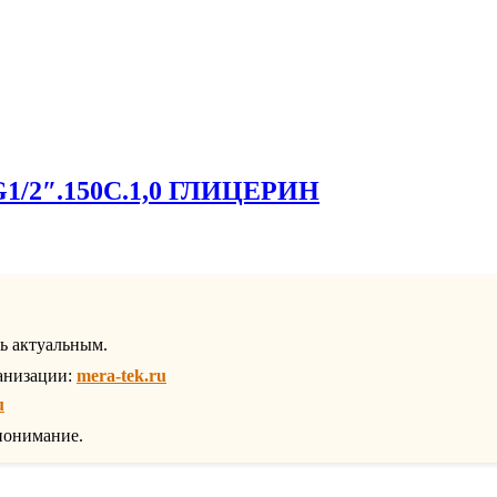
.G1/2″.150С.1,0 ГЛИЦЕРИН
ть актуальным.
анизации:
mera-tek.ru
u
понимание.