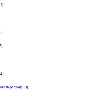
21
21
товар
31
товар
539
9
товаров
185
5
товаров
а
1722
22
товара
9
тель расхода
9
товаров