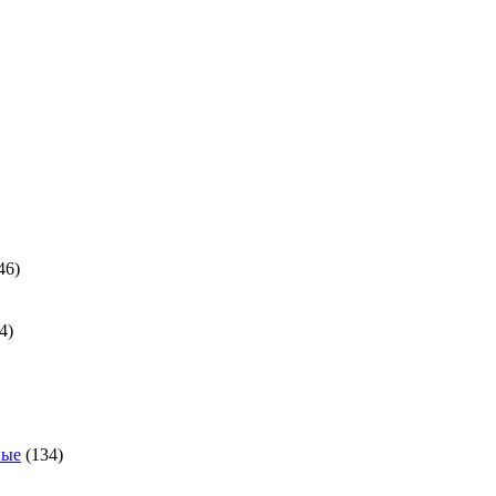
ра
46
46
товаров
24
4
товара
ра
134
ные
134
товара