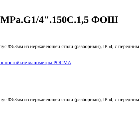
)MPa.G1/4″.150С.1,5 ФОШ
ус Ф63мм из нержавеющей стали (разборный), IP54, с передним 
ионностойкие манометры РОСМА
ус Ф63мм из нержавеющей стали (разборный), IP54, с передним 