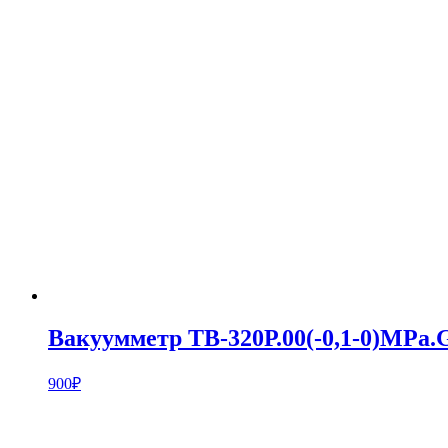
Вакуумметр ТВ-320Р.00(-0,1-0)MPa.G
900
₽