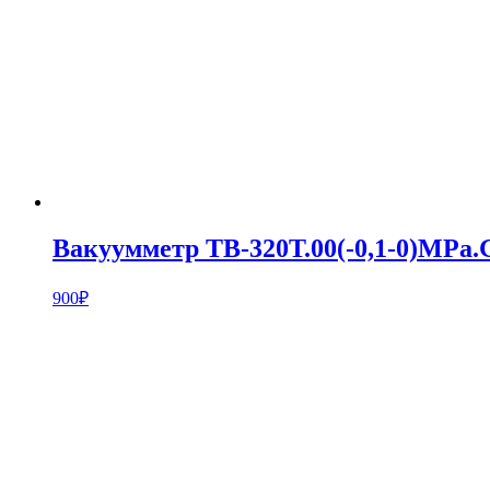
Вакуумметр ТВ-320Т.00(-0,1-0)MPa.G
900
₽