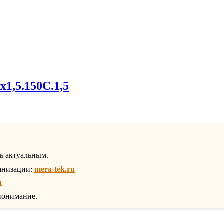
х1,5.150С.1,5
ть актуальным.
анизации:
mera-tek.ru
u
понимание.