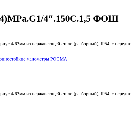
4)MPa.G1/4″.150С.1,5 ФОШ
рпус Ф63мм из нержавеющей стали (разборный), IP54, с передни
ионностойкие манометры РОСМА
рпус Ф63мм из нержавеющей стали (разборный), IP54, с передни