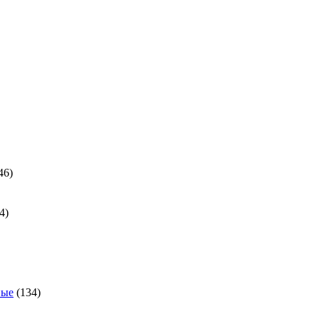
ра
46
46
товаров
24
4
товара
ра
134
ные
134
товара