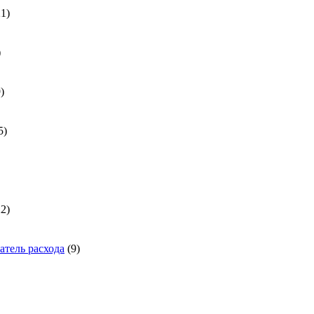
21
21
товар
31
товар
539
9
товаров
185
5
товаров
а
1722
22
товара
9
тель расхода
9
товаров