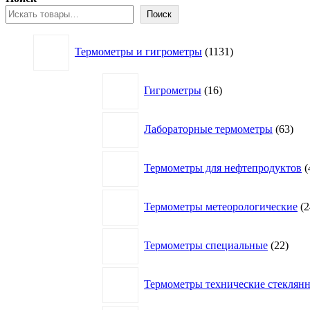
Поиск
1131
Термометры и гигрометры
1131
товар
16
Гигрометры
16
товаров
63
Лабораторные термометры
63
това
Термометры для нефтепродуктов
Термометры метеорологические
2
22
Термометры специальные
22
това
Термометры технические стеклян