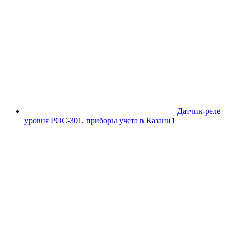
Датчик-реле
1
уровня РОС-301, приборы учета в Казани
1
товар