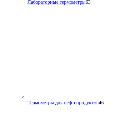
63
Лабораторные термометры
63
товара
46
Термометры для нефтепродуктов
46
товаров