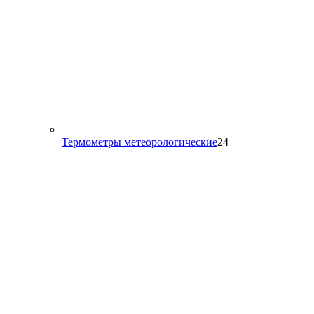
24
Термометры метеорологические
24
товара