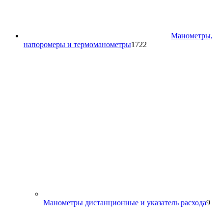
Манометры,
1722
напоромеры и термоманометры
1722
товара
9
Манометры дистанционные и указатель расхода
9
то