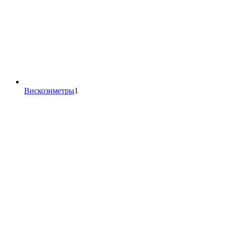
1
Вискозиметры
1
товар