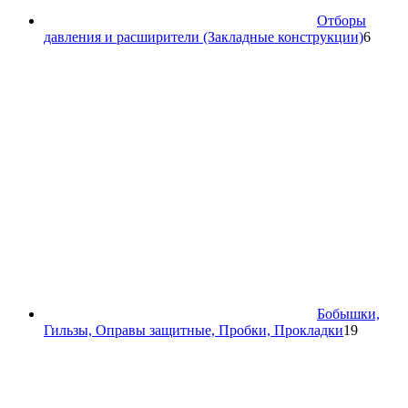
Отборы
6
давления и расширители (Закладные конструкции)
6
товар
Бобышки,
19
Гильзы, Оправы защитные, Пробки, Прокладки
19
товаров