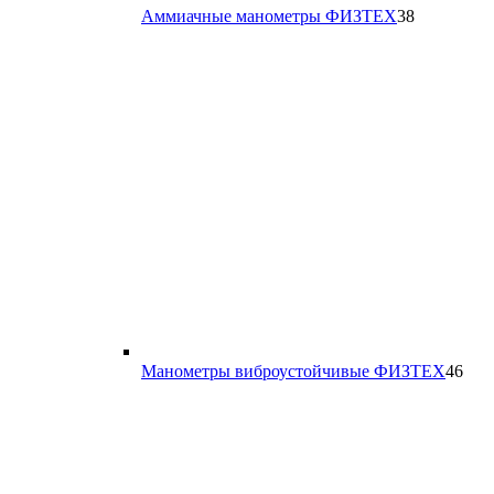
38
Аммиачные манометры ФИЗТЕХ
38
товаров
46
Манометры виброустойчивые ФИЗТЕХ
46
тов