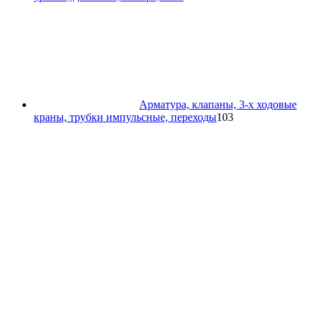
товара
Арматура, клапаны, 3-х ходовые
103
краны, трубки импульсные, переходы
103
товара