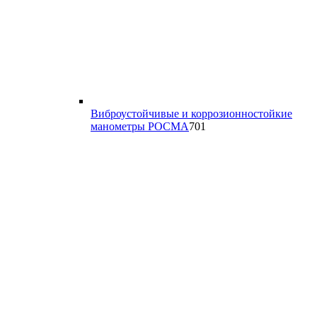
Виброустойчивые и коррозионностойкие
701
манометры РОСМА
701
товар