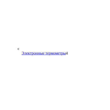
4
Электронные термометры
4
товара