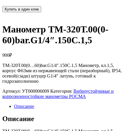
Купить в один клик
Манометр ТМ-320Т.00(0-
60)bar.G1/4″.150С.1,5
900
₽
ТМ-320Т.00(0…60)bar.G1/4″.150С.1,5 Манометр, кл.1,5,
корпус Ф63мм из нержавеющей стали (неразборный), IP54,
осевой(сзади) штуцер G1/4″ латунь, готовый к
гидрозаполнению
Артикул:
УТ000006009
Категория:
Виброустойчивые и
коррозионностойкие манометры РОСМА
Описание
Описание