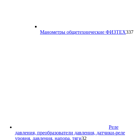
33
Манометры общетехнические ФИЗТЕХ
337
то
Реле
давления, преобразователи давления, датчики-реле
32
уровня, давления, напора, тяги
32