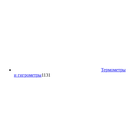
Термометры
1131
и гигрометры
1131
товар