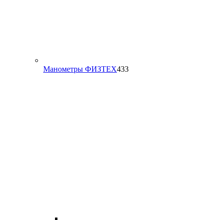
433
Манометры ФИЗТЕХ
433
товара