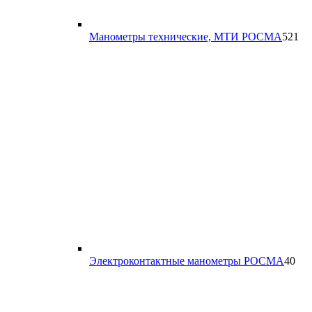
52
Манометры технические, МТИ РОСМА
521
то
40
Электроконтактные манометры РОСМА
40
тов