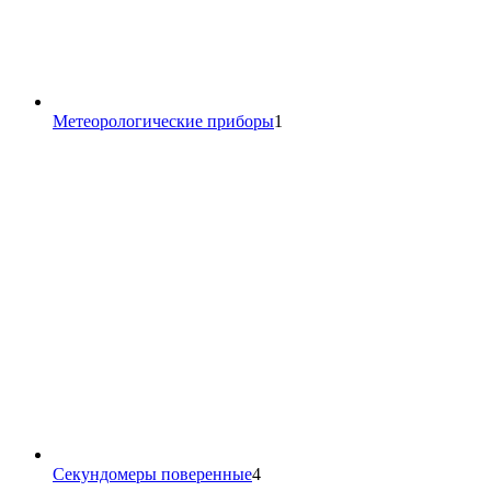
1
Метеорологические приборы
1
товар
4
Секундомеры поверенные
4