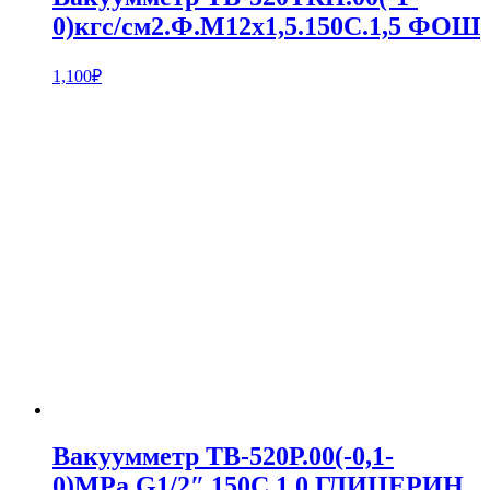
0)кгс/см2.Ф.М12х1,5.150С.1,5 ФОШ
1,100
₽
Вакуумметр ТВ-520Р.00(-0,1-
0)MPa.G1/2″.150С.1,0 ГЛИЦЕРИН