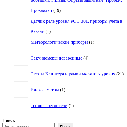
Бобышки, Гильзы, Оправы защитные, Пробки,
19
Прокладки
19
товаров
Датчик-реле уровня РОС-301, приборы учета в
1
Казани
1
товар
1
Метеорологические приборы
1
товар
4
Секундомеры поверенные
4
товара
21
Стекла Клингера и рамки указателя уровня
21
то
1
Вискозиметры
1
товар
1
Тепловычеслители
1
товар
Поиск
Поиск