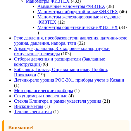
товаров
433
Манометры ФИЗТЕХ
433
товара
38
Аммиачные манометры ФИЗТЕХ
38
товаров
46
Манометры виброустойчивые ФИЗТЕХ
46
то
Манометры железнодорожные и судовые
12
ФИЗТЕХ
12
товаров
Манометры общетехнические ФИЗТЕХ
337
337
товаров
Реле давления, преобразователи давления, датчики-реле
32
уровня, давления, напора, тяги
32
товара
Арматура, клапаны, 3-х ходовые краны, трубки
103
импульсные, переходы
103
товара
Отборы давления и расширители (Закладные
6
конструкции)
6
товаров
Бобышки, Гильзы, Оправы защитные, Пробки,
19
Прокладки
19
товаров
Датчик-реле уровня РОС-301, приборы учета в Казани
1
1
товар
1
Метеорологические приборы
1
4
товар
Секундомеры поверенные
4
товара
21
Стекла Клингера и рамки указателя уровня
21
1
товар
Вискозиметры
1
товар
1
Тепловычеслители
1
товар
Внимание!