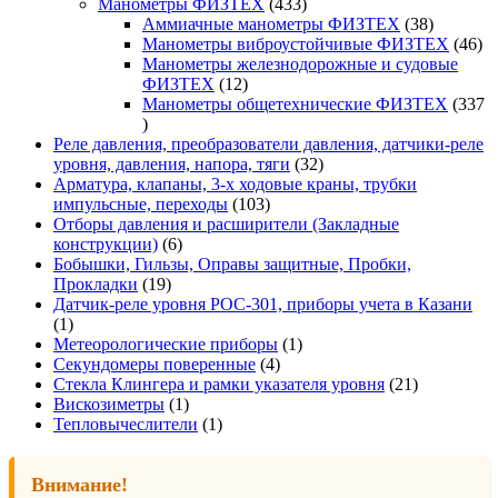
товаров
433
Манометры ФИЗТЕХ
433
товара
38
Аммиачные манометры ФИЗТЕХ
38
товаров
46
Манометры виброустойчивые ФИЗТЕХ
46
то
Манометры железнодорожные и судовые
12
ФИЗТЕХ
12
товаров
Манометры общетехнические ФИЗТЕХ
337
337
товаров
Реле давления, преобразователи давления, датчики-реле
32
уровня, давления, напора, тяги
32
товара
Арматура, клапаны, 3-х ходовые краны, трубки
103
импульсные, переходы
103
товара
Отборы давления и расширители (Закладные
6
конструкции)
6
товаров
Бобышки, Гильзы, Оправы защитные, Пробки,
19
Прокладки
19
товаров
Датчик-реле уровня РОС-301, приборы учета в Казани
1
1
товар
1
Метеорологические приборы
1
4
товар
Секундомеры поверенные
4
товара
21
Стекла Клингера и рамки указателя уровня
21
1
товар
Вискозиметры
1
товар
1
Тепловычеслители
1
товар
Внимание!