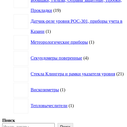
Бобышки, Гильзы, Оправы защитные, Пробки,
19
Прокладки
19
товаров
Датчик-реле уровня РОС-301, приборы учета в
1
Казани
1
товар
1
Метеорологические приборы
1
товар
4
Секундомеры поверенные
4
товара
21
Стекла Клингера и рамки указателя уровня
21
то
1
Вискозиметры
1
товар
1
Тепловычеслители
1
товар
Поиск
Поиск